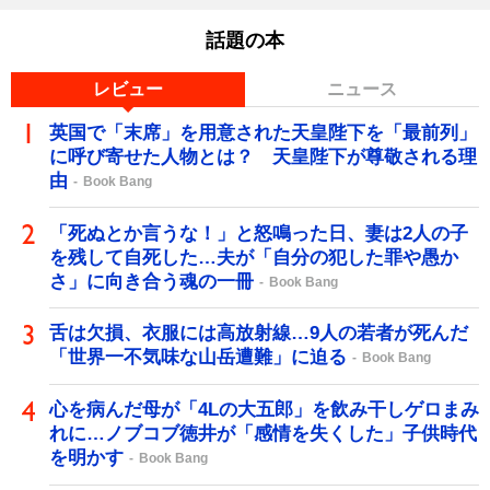
話題の本
レビュー
ニュース
英国で「末席」を用意された天皇陛下を「最前列」
に呼び寄せた人物とは？ 天皇陛下が尊敬される理
由
Book Bang
「死ぬとか言うな！」と怒鳴った日、妻は2人の子
を残して自死した…夫が「自分の犯した罪や愚か
さ」に向き合う魂の一冊
Book Bang
舌は欠損、衣服には高放射線…9人の若者が死んだ
「世界一不気味な山岳遭難」に迫る
Book Bang
心を病んだ母が「4Lの大五郎」を飲み干しゲロまみ
れに…ノブコブ徳井が「感情を失くした」子供時代
を明かす
Book Bang