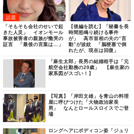
話題
「そもそも会社のせいで起
【後編を読む】「秘書を長
きた人災」 イオンモール
時間怒鳴り続ける事件
事故被害者の親族が慟哭の
が」 高市首相の夫の“言
証言 「最後の言葉は…」
動”が波紋 「脳梗塞で倒
れたが、現在は回復」
「麻生太郎」長男の結婚相手は「元
航空会社勤務の29歳」 【麻生家の
家系図がスゴい！】
【写真】「岸田文雄」を青山の料理
屋に呼びつけた「大物政治家長
男」 なんとロールスロイスでご登
場
ロングヘアにボディコン姿「ジュリ