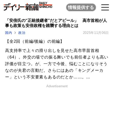
情報提供する
「安倍氏の“正統後継者”だとアピール」 高市首相が人
事も政策も安倍政権を踏襲する理由とは
国内
政治
2025年11月06日
【全2回（前編/後編）の前編】
高支持率で上々の滑り出しを見せた高市早苗首相
（64）。外交の場での振る舞いでも前任者よりも高い
評価が目立つ。が、一方で今後、悩むことになりそう
なのが夫君の言動だ。さらにはあの「キングメーカ
ー」という不安要素もあるのだとか……。...
Advertisement