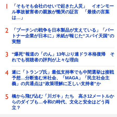
「そもそも会社のせいで起きた人災」 イオンモー
ル事故被害者の親族が慟哭の証言 「最後の言葉
は…」
「プーチンの戦争を日本製品が支えている」「パー
トナー企業が日本に」米紙が報じた“スパイ天国”の
実態
“爆死”報道の「のん」13年ぶり連ドラ本格復帰 そ
れでも視聴者の評判が上々な理由
遂に「トランプ氏」最低支持率でも中間選挙は接戦
予想…分断進む米社会、「MAGA」「民主社会主
義」の共通点は“政策理解に乏しい支持者”か
橋から飛び込む「川ガキ」たち 高さ12メートルか
らのダイブも…令和の時代、文化と安全はどう両
立？