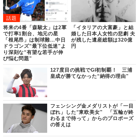
話題
将来の4番「森駿太」は2軍
「イタリアの大富豪」と結
で打率1割台、地元の星
婚した日本人女性の悲劇 夫
「根尾昂」は制球難…中日
が残した遺産総額は320億
ドラゴンズ“最下位低迷”よ
円
り深刻な“有望な若手が伸
び悩む問題”
127度目の挑戦でGI初制覇！ 三浦
皇成が勝てなかった“納得の理由”
フェンシング金メダリストが「一目
ぼれ」した“東欧美女” 「五輪が終
わるまで待って」からのプロポーズ
の答えは