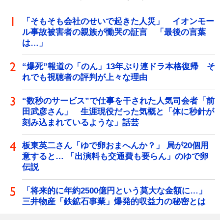
「そもそも会社のせいで起きた人災」 イオンモー
ル事故被害者の親族が慟哭の証言 「最後の言葉
は…」
“爆死”報道の「のん」13年ぶり連ドラ本格復帰 そ
れでも視聴者の評判が上々な理由
“数秒のサービス”で仕事を干された人気司会者「前
田武彦さん」 生涯現役だった気概と「体に秒針が
刻み込まれているような」話芸
板東英二さん「ゆで卵おまへんか？」 局が20個用
意すると… 「出演料も交通費も要らん」のゆで卵
伝説
「将来的に年約2500億円という莫大な金額に…」
三井物産「鉄鉱石事業」爆発的収益力の秘密とは