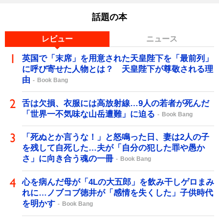
話題の本
レビュー
ニュース
英国で「末席」を用意された天皇陛下を「最前列」
に呼び寄せた人物とは？ 天皇陛下が尊敬される理
由
Book Bang
舌は欠損、衣服には高放射線…9人の若者が死んだ
「世界一不気味な山岳遭難」に迫る
Book Bang
「死ぬとか言うな！」と怒鳴った日、妻は2人の子
を残して自死した…夫が「自分の犯した罪や愚か
さ」に向き合う魂の一冊
Book Bang
心を病んだ母が「4Lの大五郎」を飲み干しゲロまみ
れに…ノブコブ徳井が「感情を失くした」子供時代
を明かす
Book Bang