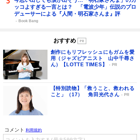
今思い出しても涙が出そう…「明石家さんま」のカ
ッコよすぎる一言とは？ 「電波少年」伝説のプロ
デューサーによる『人間・明石家さんま』評
Book Bang
おすすめ
創作にもリフレッシュにもガムを愛
用（ジャズピアニスト 山中千尋さ
ん）【LOTTE TIMES】
PR
【特別読物】「救うこと、救われる
こと」（17） 角田光代さん
PR