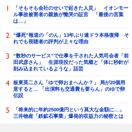
「そもそも会社のせいで起きた人災」 イオンモー
ル事故被害者の親族が慟哭の証言 「最後の言葉
は…」
“爆死”報道の「のん」13年ぶり連ドラ本格復帰 そ
れでも視聴者の評判が上々な理由
“数秒のサービス”で仕事を干された人気司会者「前
田武彦さん」 生涯現役だった気概と「体に秒針が
刻み込まれているような」話芸
板東英二さん「ゆで卵おまへんか？」 局が20個用
意すると… 「出演料も交通費も要らん」のゆで卵
伝説
「将来的に年約2500億円という莫大な金額に…」
三井物産「鉄鉱石事業」爆発的収益力の秘密とは