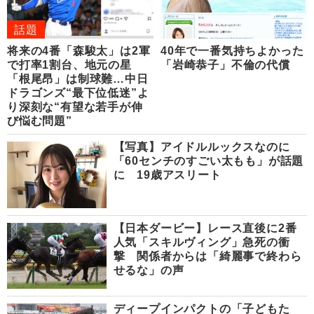
話題
将来の4番「森駿太」は2軍
40年で一番気持ちよかった
で打率1割台、地元の星
「岩崎恭子」不倫の代償
「根尾昂」は制球難…中日
ドラゴンズ“最下位低迷”よ
り深刻な“有望な若手が伸
び悩む問題”
【写真】アイドルルックスなのに
「60センチのすごい太もも」が話題
に 19歳アスリート
【日本ダービー】レース直後に2番
人気「スキルヴィング」急死の衝
撃 関係者からは「綺麗事で終わら
せるな」の声
ディープインパクトの「子どもた