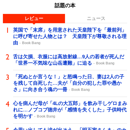
話題の本
レビュー
ニュース
英国で「末席」を用意された天皇陛下を「最前列」
に呼び寄せた人物とは？ 天皇陛下が尊敬される理
由
Book Bang
舌は欠損、衣服には高放射線…9人の若者が死んだ
「世界一不気味な山岳遭難」に迫る
Book Bang
「死ぬとか言うな！」と怒鳴った日、妻は2人の子
を残して自死した…夫が「自分の犯した罪や愚か
さ」に向き合う魂の一冊
Book Bang
心を病んだ母が「4Lの大五郎」を飲み干しゲロまみ
れに…ノブコブ徳井が「感情を失くした」子供時代
を明かす
Book Bang