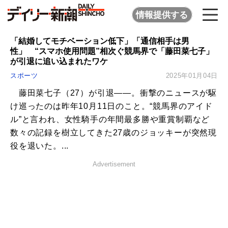
情報提供する
「結婚してモチベーション低下」「通信相手は男
性」 “スマホ使用問題”相次ぐ競馬界で「藤田菜七子」
が引退に追い込まれたワケ
スポーツ
2025年01月04日
藤田菜七子（27）が引退――。衝撃のニュースが駆
け巡ったのは昨年10月11日のこと。“競馬界のアイド
ル”と言われ、女性騎手の年間最多勝や重賞制覇など
数々の記録を樹立してきた27歳のジョッキーが突然現
役を退いた。...
Advertisement