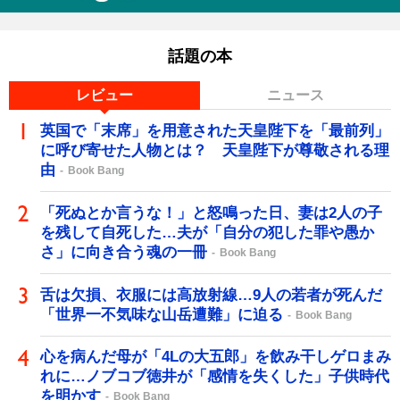
話題の本
レビュー
ニュース
英国で「末席」を用意された天皇陛下を「最前列」
に呼び寄せた人物とは？ 天皇陛下が尊敬される理
由
Book Bang
「死ぬとか言うな！」と怒鳴った日、妻は2人の子
を残して自死した…夫が「自分の犯した罪や愚か
さ」に向き合う魂の一冊
Book Bang
舌は欠損、衣服には高放射線…9人の若者が死んだ
「世界一不気味な山岳遭難」に迫る
Book Bang
心を病んだ母が「4Lの大五郎」を飲み干しゲロまみ
れに…ノブコブ徳井が「感情を失くした」子供時代
を明かす
Book Bang