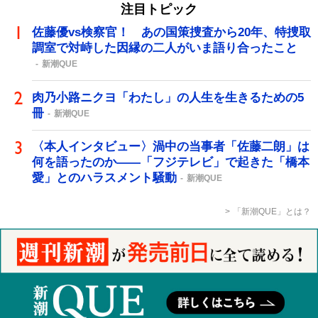
注目トピック
佐藤優vs検察官！ あの国策捜査から20年、特捜取
調室で対峙した因縁の二人がいま語り合ったこと
新潮QUE
肉乃小路ニクヨ「わたし」の人生を生きるための5
冊
新潮QUE
〈本人インタビュー〉渦中の当事者「佐藤二朗」は
何を語ったのか――「フジテレビ」で起きた「橋本
愛」とのハラスメント騒動
新潮QUE
「新潮QUE」とは？