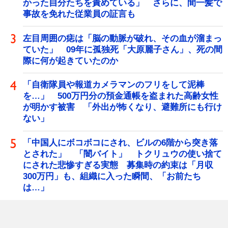
かった自分たちを責めている」 さらに、間一髪で
事故を免れた従業員の証言も
左目周囲の痣は「脳の動脈が破れ、その血が溜まっ
ていた」 09年に孤独死「大原麗子さん」、死の間
際に何が起きていたのか
「自衛隊員や報道カメラマンのフリをして泥棒
を…」 500万円分の預金通帳を盗まれた高齢女性
が明かす被害 「外出が怖くなり、避難所にも行け
ない」
「中国人にボコボコにされ、ビルの6階から突き落
とされた」 「闇バイト」 トクリュウの使い捨て
にされた悲惨すぎる実態 募集時の約束は「月収
300万円」も、組織に入った瞬間、「お前たち
は…」