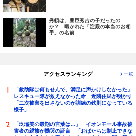
秀頼は、豊臣秀吉の子だったの
か？ 囁かれた「淀殿の本当のお相
手」の名前
アクセスランキング
一覧
「救助隊は何もせんで、満足に声かけしなかった」
レスキュー隊が救えなかった命 近隣住民が明かす
「二次被害を出さないのが訓練の鉄則になっている
様子」
「玖瑠美の最期の言葉は…」 イオンモール事故被
害者の親族が慟哭の証言 「おばたちは制止できな