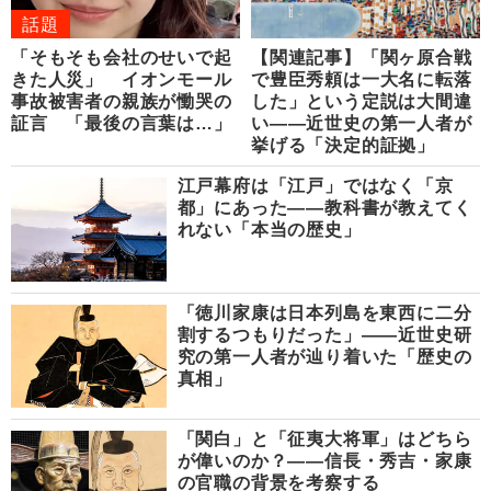
話題
「そもそも会社のせいで起
【関連記事】「関ヶ原合戦
きた人災」 イオンモール
で豊臣秀頼は一大名に転落
事故被害者の親族が慟哭の
した」という定説は大間違
証言 「最後の言葉は…」
い――近世史の第一人者が
挙げる「決定的証拠」
江戸幕府は「江戸」ではなく「京
都」にあった――教科書が教えてく
れない「本当の歴史」
「徳川家康は日本列島を東西に二分
割するつもりだった」――近世史研
究の第一人者が辿り着いた「歴史の
真相」
「関白」と「征夷大将軍」はどちら
が偉いのか？――信長・秀吉・家康
の官職の背景を考察する