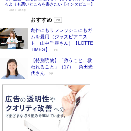
ろよりも悪いところを書きたい【インタビュー】
Book Bang
73歳でも働くしかない 「老後レス時代」
おすすめ
に交通誘導員の独白が話題
Book Bang
創作にもリフレッシュにもガ
「なんで？ そんな馬鹿な……」90歳になった作
ムを愛用（ジャズピアニス
家・阿刀田高さんが、ひとり暮らしの生活を明か
ト 山中千尋さん）【LOTTE
す
Book Bang
TIMES】
PR
追悼・東野圭吾さん 週間ベストセラーランキン
【特別読物】「救うこと、救
グに『容疑者Xの献身』『白夜行』など代表作が
われること」（17） 角田光
並ぶ［文庫ベストセラー］
Book Bang
代さん
PR
和田秀樹の70代、80代向け新書がベスト3を独
占 上半期1位にも選出［新書ベストセラー］
Book Bang
「『火垂るの墓』は、大嘘である」原作者が抱き
続けた“自責の念”とは…「自己憐憫は描きたくな
い」監督が徹底的にこだわったこと（後編） #
戦争の記憶
Book Bang