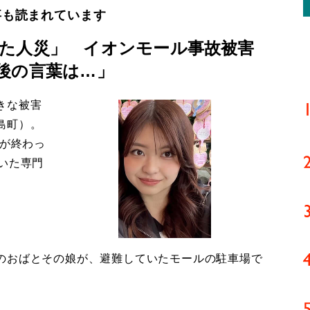
事も読まれています
た人災」 イオンモール事故被害
後の言葉は…」
きな被害
島町）。
導が終わっ
いた専門
のおばとその娘が、避難していたモールの駐車場で