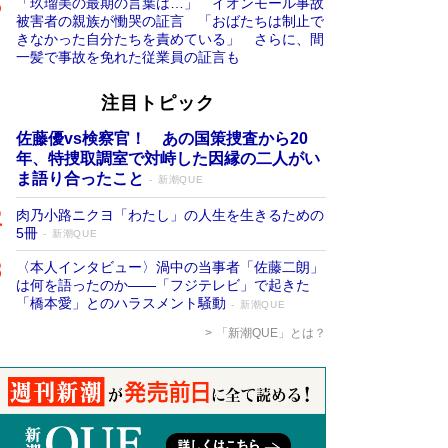
「玖瑠美の最期の言葉は…」 イオンモール事故
被害者の親族が慟哭の証言 「おばたちは制止で
きなかった自分たちを責めている」 さらに、間
一髪で事故を免れた従業員の証言も
注目トピック
佐藤優vs検察官！ あの国策捜査から20
年、特捜取調室で対峙した因縁の二人がい
ま語り合ったこと
新潮QUE
肉乃小路ニクヨ「わたし」の人生を生きるための
5冊
新潮QUE
〈本人インタビュー〉渦中の当事者「佐藤二朗」
は何を語ったのか――「フジテレビ」で起きた
「橋本愛」とのハラスメント騒動
新潮QUE
「新潮QUE」とは？