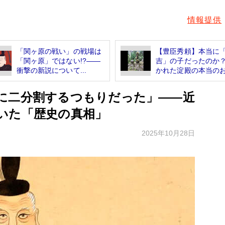
情報提供
「関ヶ原の戦い」の戦場は
【豊臣秀頼】本当に
「関ヶ原」ではない!?――
吉」の子だったのか
衝撃の新説について...
かれた淀殿の本当のお相
に二分割するつもりだった」――近
いた「歴史の真相」
2025年10月28日