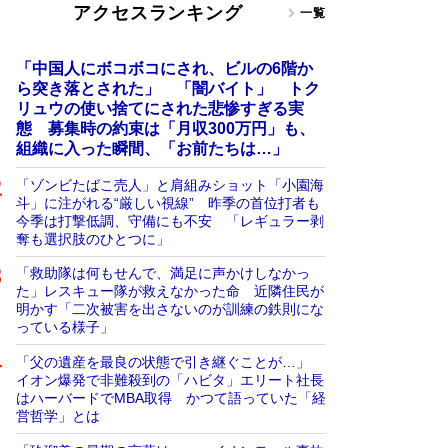
アクセスランキング
一覧
「中国人にボコボコにされ、ビルの6階か
ら突き落とされた」 「闇バイト」 トク
リュウの使い捨てにされた悲惨すぎる実
態 募集時の約束は「月収300万円」も、
組織に入った瞬間、「お前たちは…」
「ゾンビたばこ売人」と肩組みショット「小園海
斗」に注がれる“厳しい視線” 昨季の首位打者も
今季は打撃低調、守備にも不安 「レギュラー剥
奪も選択肢のひとつに」
「救助隊は何もせんで、満足に声かけしなかっ
た」レスキュー隊が救えなかった命 近隣住民が
明かす「二次被害を出さないのが訓練の鉄則にな
っている様子」
「父の遺産を最良の状態で引き継ぐことが…」
イオン爆発で非難殺到の「ハビタ」エリート社長
はハーバードでMBA取得 かつて語っていた「経
営哲学」とは