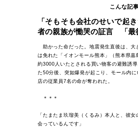
こんな記
「そもそも会社のせいで起き
者の親族が慟哭の証言 「最
助かった命だった。地震発生直後は、大
は免れた「イオンモール熊本」（熊本県嘉
約3000人いたとされる買い物客の避難誘
た50分後、突如爆発が起こり、モール内に
店の従業員7名の命が奪われた。
＊＊＊
「たまたま玖瑠美（くるみ）本人と、彼女
会っているんです」