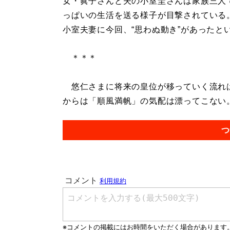
女・眞子さんと夫の小室圭さんは家族三人
っぱいの生活を送る様子が目撃されている
小室夫妻に今回、“思わぬ動き”があったと
＊＊＊
悠仁さまに将来の皇位が移っていく流れは
からは「順風満帆」の気配は漂ってこない。.
つ