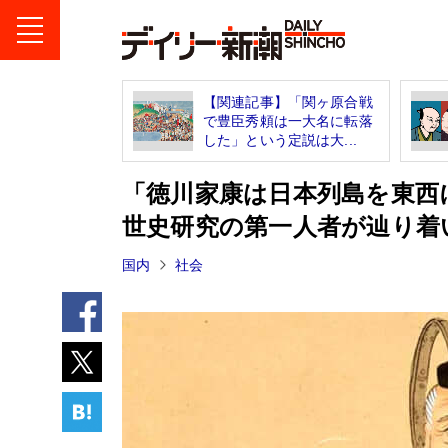
【関連記事】「関ヶ原合戦
で豊臣秀頼は一大名に転落
した」という定説は大...
「徳川家康は日本列島を東西
世史研究の第一人者が辿り着
国内
社会