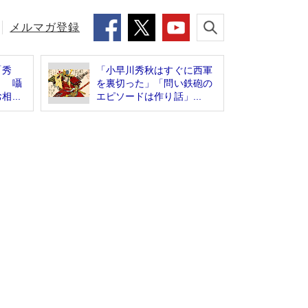
メルマガ登録
「秀
「小早川秀秋はすぐに西軍
？ 囁
を裏切った」「問い鉄砲の
...
エピソードは作り話」...