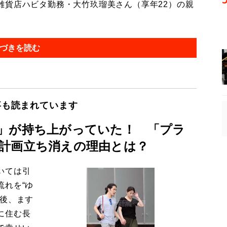
貨店ハビタ勤務・大竹玖瑠美さん（享年22）の親
づきを読む
事も読まれています
」が持ち上がっていた！ 「プラ
計画立ち消えの理由とは？
いては引
流れを“ゆ
今後、ます
に住む長