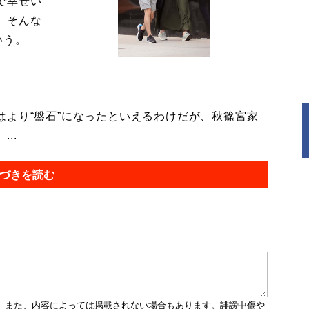
で幸せい
。そんな
いう。
より“盤石”になったといえるわけだが、秋篠宮家
..
づきを読む