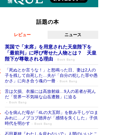
話題の本
レビュー
ニュース
英国で「末席」を用意された天皇陛下を
「最前列」に呼び寄せた人物とは？ 天皇
陛下が尊敬される理由
Book Bang
「死ぬとか言うな！」と怒鳴った日、妻は2人の
子を残して自死した…夫が「自分の犯した罪や愚
かさ」に向き合う魂の一冊
Book Bang
舌は欠損、衣服には高放射線…9人の若者が死ん
だ「世界一不気味な山岳遭難」に迫る
Book Bang
心を病んだ母が「4Lの大五郎」を飲み干しゲロま
みれに…ノブコブ徳井が「感情を失くした」子供
時代を明かす
Book Bang
石田夏穂『わたしを庇わないで』人間のいいとこ