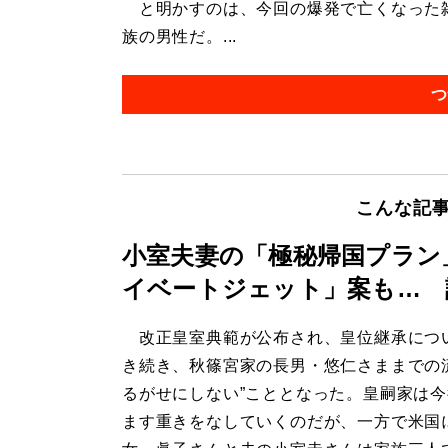
と明かすのは、今回の爆発で亡くなった雑
族の男性だ。...
つ
こんな記
小室夫妻の「極秘帰国プラン
イベートジェット」案も… 
改正皇室典範が公布され、皇位継承につ
き続き、秋篠宮家の長男・悠仁さままでの
るがせにしない”こととなった。皇嗣家は
ます重きをなしていくのだが、一方で米国