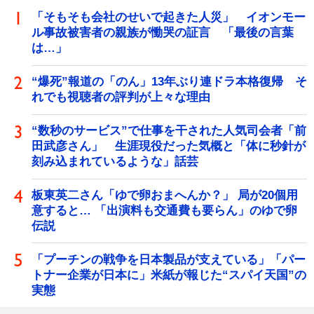
「そもそも会社のせいで起きた人災」 イオンモー
ル事故被害者の親族が慟哭の証言 「最後の言葉
は…」
“爆死”報道の「のん」13年ぶり連ドラ本格復帰 そ
れでも視聴者の評判が上々な理由
“数秒のサービス”で仕事を干された人気司会者「前
田武彦さん」 生涯現役だった気概と「体に秒針が
刻み込まれているような」話芸
板東英二さん「ゆで卵おまへんか？」 局が20個用
意すると… 「出演料も交通費も要らん」のゆで卵
伝説
「プーチンの戦争を日本製品が支えている」「パー
トナー企業が日本に」米紙が報じた“スパイ天国”の
実態