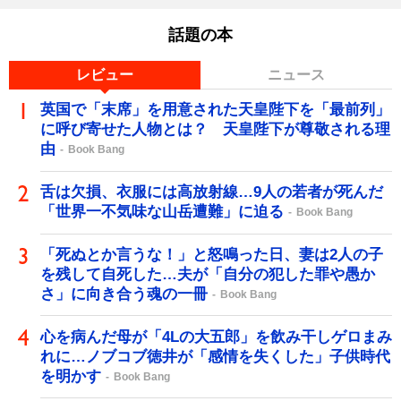
話題の本
レビュー
ニュース
英国で「末席」を用意された天皇陛下を「最前列」
に呼び寄せた人物とは？ 天皇陛下が尊敬される理
由
Book Bang
舌は欠損、衣服には高放射線…9人の若者が死んだ
「世界一不気味な山岳遭難」に迫る
Book Bang
「死ぬとか言うな！」と怒鳴った日、妻は2人の子
を残して自死した…夫が「自分の犯した罪や愚か
さ」に向き合う魂の一冊
Book Bang
心を病んだ母が「4Lの大五郎」を飲み干しゲロまみ
れに…ノブコブ徳井が「感情を失くした」子供時代
を明かす
Book Bang