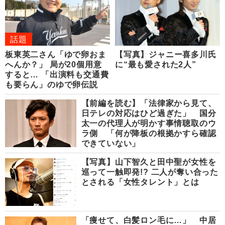
話題
板東英二さん「ゆで卵おま
【写真】ジャニー喜多川氏
へんか？」 局が20個用意
に“最も愛された2人”
すると… 「出演料も交通費
も要らん」のゆで卵伝説
【前編を読む】「法律家から見て、
日テレの対応はひど過ぎた」 国分
太一の代理人が明かす事情聴取のウ
ラ側 「何が降板の根拠かすら確認
できていない」
【写真】山下智久と田中聖が女性を
巡って一触即発!? 二人が奪い合った
とされる「女性タレント」とは
「痩せて、白髪ロン毛に…」 中居