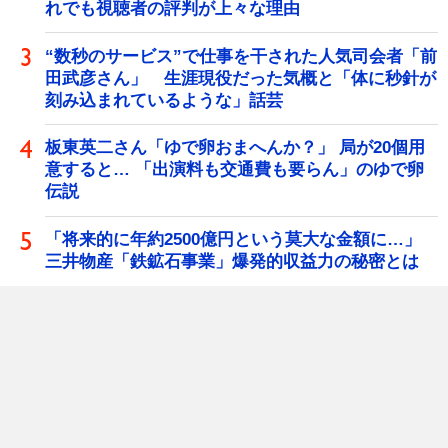
れでも視聴者の評判が上々な理由
“数秒のサービス”で仕事を干された人気司会者「前
田武彦さん」 生涯現役だった気概と「体に秒針が
刻み込まれているような」話芸
板東英二さん「ゆで卵おまへんか？」 局が20個用
意すると… 「出演料も交通費も要らん」のゆで卵
伝説
「将来的に年約2500億円という莫大な金額に…」
三井物産「鉄鉱石事業」爆発的収益力の秘密とは