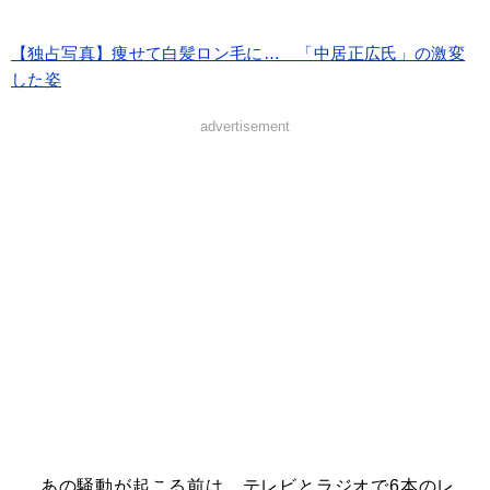
【独占写真】痩せて白髪ロン毛に… 「中居正広氏」の激変
した姿
advertisement
あの騒動が起こる前は、テレビとラジオで6本のレ