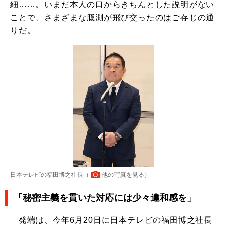
細……。いまだ本人の口からきちんとした説明がない
ことで、さまざまな臆測が飛び交ったのはご存じの通
りだ。
日本テレビの福田博之社長（
他の写真を見る
）
「秘密主義を貫いた対応には少々違和感を」
発端は、今年6月20日に日本テレビの福田博之社長