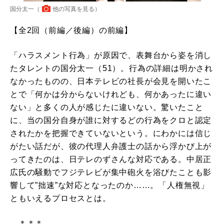
国分太一（
他の写真を見る
）
【全2回（前編／後編）の前編】
「ハラスメント行為」が原因で、表舞台から姿を消し
たタレントの国分太一（51）。行為の詳細は明かされ
なかったものの、日本テレビの社長が会見を開いたこ
とで「何かは分からないけれども、何かあったに違い
ない」と多くの人が感じたに違いない。驚いたこと
に、当の国分自身が誰に対するどの行為をクロと認定
されたかを把握できていないという。にわかには信じ
がたい話だが、彼の代理人弁護士の話から浮かび上が
ってきたのは、日テレのずさんな対応である。中居正
広氏の騒動でフジテレビが集中砲火を浴びたことも影
響して”拙速”な対応となったのか……。「人権無視」
ともいえるプロセスとは。
＊＊＊