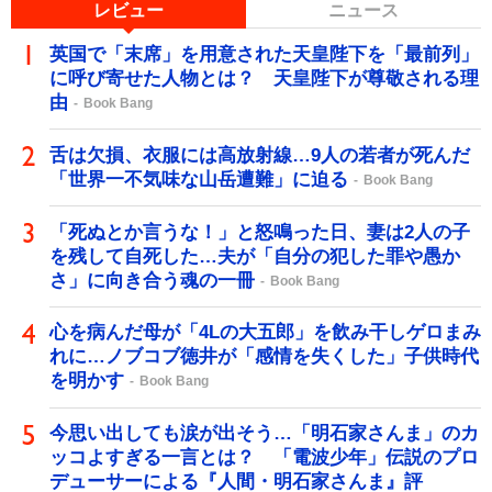
レビュー
ニュース
英国で「末席」を用意された天皇陛下を「最前列」
に呼び寄せた人物とは？ 天皇陛下が尊敬される理
由
Book Bang
舌は欠損、衣服には高放射線…9人の若者が死んだ
「世界一不気味な山岳遭難」に迫る
Book Bang
「死ぬとか言うな！」と怒鳴った日、妻は2人の子
を残して自死した…夫が「自分の犯した罪や愚か
さ」に向き合う魂の一冊
Book Bang
心を病んだ母が「4Lの大五郎」を飲み干しゲロまみ
れに…ノブコブ徳井が「感情を失くした」子供時代
を明かす
Book Bang
今思い出しても涙が出そう…「明石家さんま」のカ
ッコよすぎる一言とは？ 「電波少年」伝説のプロ
デューサーによる『人間・明石家さんま』評