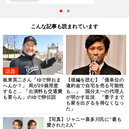
こんな記事も読まれています
話題
板東英二さん「ゆで卵おま
【後編を読む】「億単位の
へんか？」 局が20個用意
違約金で自宅を売る可能性
すると… 「出演料も交通費
も…」 国分太一の代理人
も要らん」のゆで卵伝説
が明かす近況 「妻子まで
も家を出ざるを得なくなっ
た」
【写真】ジャニー喜多川氏に“最も
愛された2人”