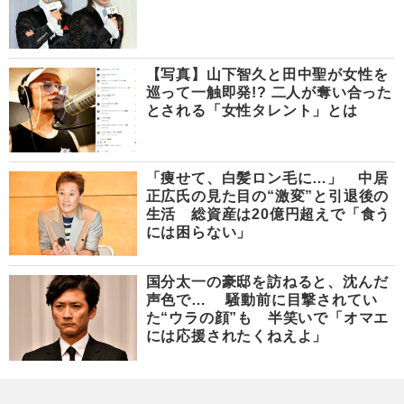
【写真】山下智久と田中聖が女性を
巡って一触即発!? 二人が奪い合った
とされる「女性タレント」とは
「痩せて、白髪ロン毛に…」 中居
正広氏の見た目の“激変”と引退後の
生活 総資産は20億円超えで「食う
には困らない」
国分太一の豪邸を訪ねると、沈んだ
声色で… 騒動前に目撃されてい
た“ウラの顔”も 半笑いで「オマエ
には応援されたくねえよ」