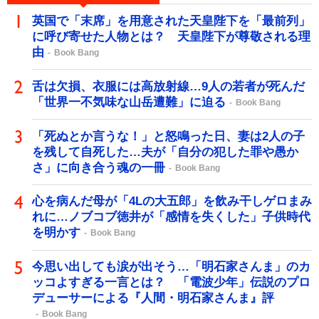
英国で「末席」を用意された天皇陛下を「最前列」
に呼び寄せた人物とは？ 天皇陛下が尊敬される理
由
Book Bang
舌は欠損、衣服には高放射線…9人の若者が死んだ
「世界一不気味な山岳遭難」に迫る
Book Bang
「死ぬとか言うな！」と怒鳴った日、妻は2人の子
を残して自死した…夫が「自分の犯した罪や愚か
さ」に向き合う魂の一冊
Book Bang
心を病んだ母が「4Lの大五郎」を飲み干しゲロまみ
れに…ノブコブ徳井が「感情を失くした」子供時代
を明かす
Book Bang
今思い出しても涙が出そう…「明石家さんま」のカ
ッコよすぎる一言とは？ 「電波少年」伝説のプロ
デューサーによる『人間・明石家さんま』評
Book Bang