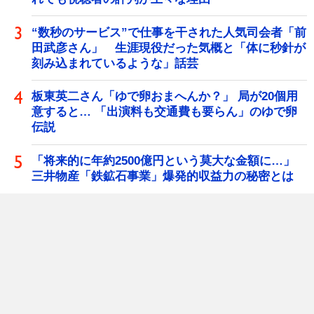
“数秒のサービス”で仕事を干された人気司会者「前
田武彦さん」 生涯現役だった気概と「体に秒針が
刻み込まれているような」話芸
板東英二さん「ゆで卵おまへんか？」 局が20個用
意すると… 「出演料も交通費も要らん」のゆで卵
伝説
「将来的に年約2500億円という莫大な金額に…」
三井物産「鉄鉱石事業」爆発的収益力の秘密とは