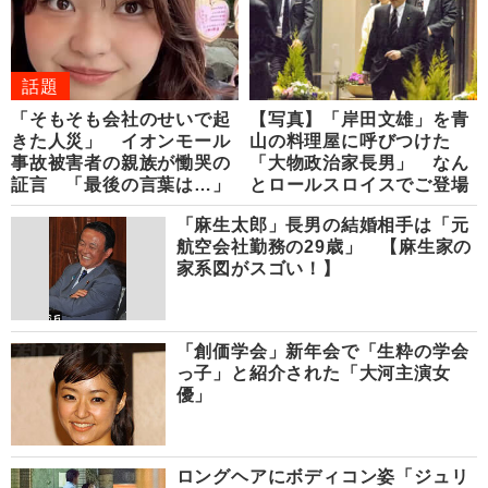
話題
「そもそも会社のせいで起
【写真】「岸田文雄」を青
きた人災」 イオンモール
山の料理屋に呼びつけた
事故被害者の親族が慟哭の
「大物政治家長男」 なん
証言 「最後の言葉は…」
とロールスロイスでご登場
「麻生太郎」長男の結婚相手は「元
航空会社勤務の29歳」 【麻生家の
家系図がスゴい！】
「創価学会」新年会で「生粋の学会
っ子」と紹介された「大河主演女
優」
ロングヘアにボディコン姿「ジュリ