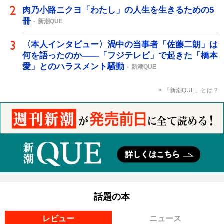
肉乃小路ニクヨ「わたし」の人生を生きるための5
冊
新潮QUE
〈本人インタビュー〉渦中の当事者「佐藤二朗」は
何を語ったのか――「フジテレビ」で起きた「橋本
愛」とのハラスメント騒動
新潮QUE
「新潮QUE」とは？
話題の本
レビュー
ニュース