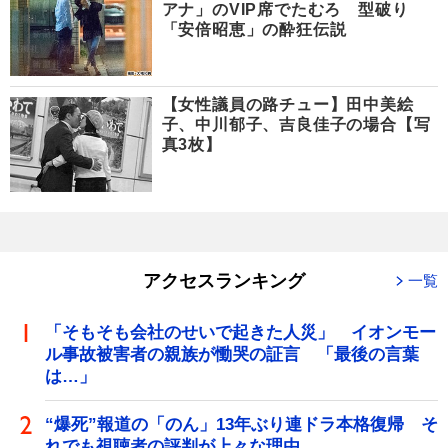
アナ」のVIP席でたむろ 型破り
「安倍昭恵」の酔狂伝説
【女性議員の路チュー】田中美絵
子、中川郁子、吉良佳子の場合【写
真3枚】
アクセスランキング
一覧
「そもそも会社のせいで起きた人災」 イオンモー
ル事故被害者の親族が慟哭の証言 「最後の言葉
は…」
“爆死”報道の「のん」13年ぶり連ドラ本格復帰 そ
れでも視聴者の評判が上々な理由