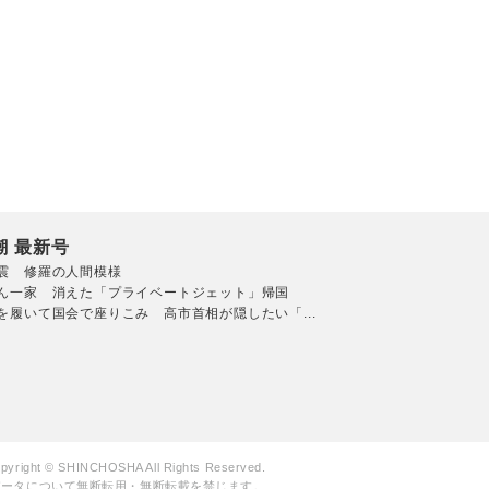
潮 最新号
震 修羅の人間模様
ん一家 消えた「プライベートジェット」帰国
を履いて国会で座りこみ 高市首相が隠したい「...
pyright © SHINCHOSHA All Rights Reserved.
データについて無断転用・無断転載を禁じます。