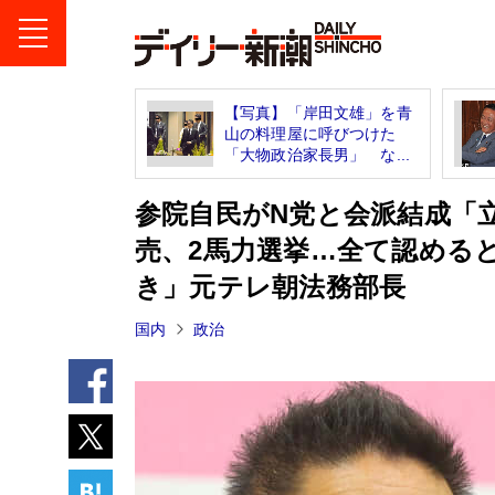
【写真】「岸田文雄」を青
山の料理屋に呼びつけた
「大物政治家長男」 な...
参院自民がN党と会派結成「
売、2馬力選挙…全て認める
き」元テレ朝法務部長
国内
政治