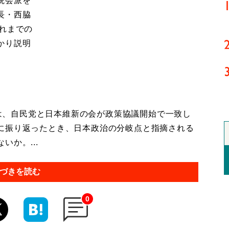
院会派を
長・西脇
れまでの
かり説明
では、自民党と日本維新の会が政策協議開始で一致し
に振り返ったとき、日本政治の分岐点と指摘される
か。...
づきを読む
0