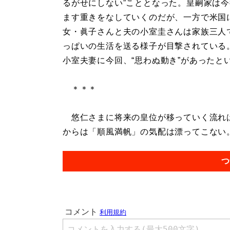
るがせにしない”こととなった。皇嗣家は
ます重きをなしていくのだが、一方で米国
女・眞子さんと夫の小室圭さんは家族三人
っぱいの生活を送る様子が目撃されている
小室夫妻に今回、“思わぬ動き”があったと
＊＊＊
悠仁さまに将来の皇位が移っていく流れは
からは「順風満帆」の気配は漂ってこない。.
つ