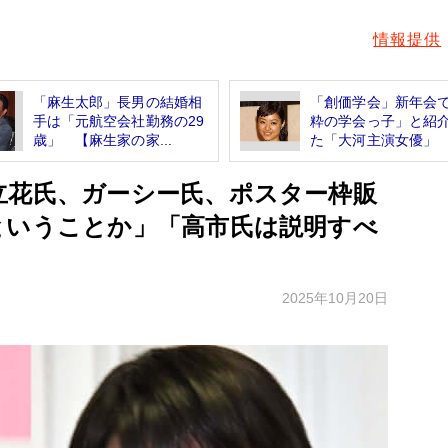
情報提供
「麻生太郎」長男の結婚相
「創価学会」新年会
手は「元航空会社勤務の29
粋の学会っ子」と紹
歳」 【麻生家の家...
た「大河主演女優」
立花氏、ガーシー氏、ポスター枠販
ということか」「高市氏は説明すべ
2025年10月20日