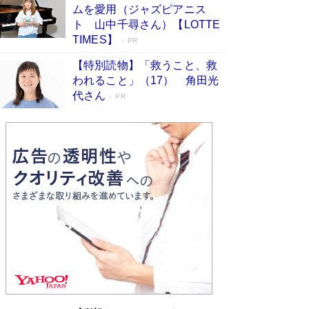
ムを愛用（ジャズピアニス
ンガ」も収録
Book Bang
ト 山中千尋さん）【LOTTE
美輪明宏 晩年の回答を集めた『ほほえんで生き
TIMES】
PR
るための人生相談』がランクイン［エンターテイ
メントベストセラー］
Book Bang
【特別読物】「救うこと、救
われること」（17） 角田光
「『火垂るの墓』は、大嘘である」原作者が抱き
代さん
続けた“自責の念”とは…「自己憐憫は描きたくな
PR
い」監督が徹底的にこだわったこと（後編） #
戦争の記憶
Book Bang
東野圭吾、伊坂幸太郎の人気シリーズ最新作どち
らも文庫化 映画化された直木賞受賞作もランク
イン［文庫ベストセラー］
Book Bang
皇室はなぜ世界から尊敬されているのか？ 「天
皇陛下はお元気でおられるか」がサウジ国王の第
一声になる理由
Book Bang