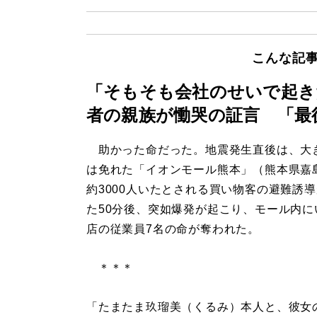
こんな記
「そもそも会社のせいで起き
者の親族が慟哭の証言 「最
助かった命だった。地震発生直後は、大
は免れた「イオンモール熊本」（熊本県嘉
約3000人いたとされる買い物客の避難誘
た50分後、突如爆発が起こり、モール内に
店の従業員7名の命が奪われた。
＊＊＊
「たまたま玖瑠美（くるみ）本人と、彼女