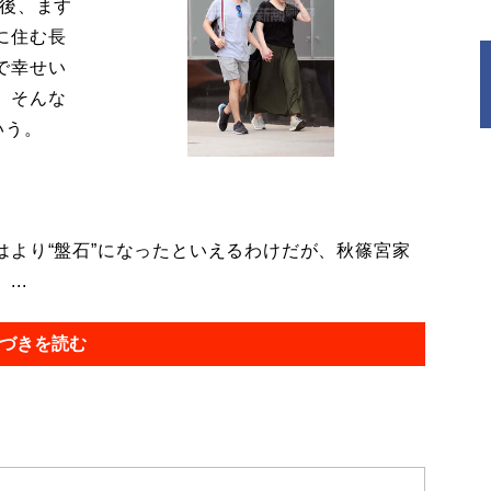
今後、ます
に住む長
で幸せい
。そんな
いう。
より“盤石”になったといえるわけだが、秋篠宮家
..
づきを読む