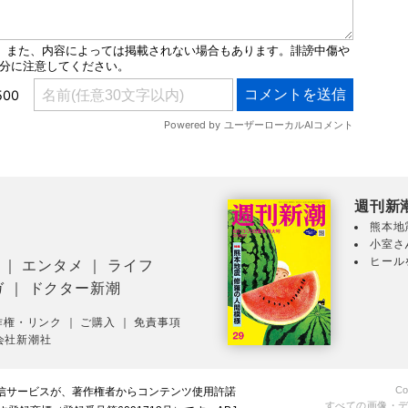
週刊新
熊本地
小室さ
ヒール
｜
エンタメ
｜
ライフ
ガ
｜
ドクター新潮
作権・リンク
｜
ご購入
｜
免責事項
会社新潮社
Co
配信サービスが、著作権者からコンテンツ使用許諾
すべての画像・