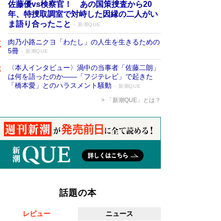
佐藤優vs検察官！ あの国策捜査から20
年、特捜取調室で対峙した因縁の二人がい
ま語り合ったこと
新潮QUE
肉乃小路ニクヨ「わたし」の人生を生きるための
5冊
新潮QUE
〈本人インタビュー〉渦中の当事者「佐藤二朗」
は何を語ったのか――「フジテレビ」で起きた
「橋本愛」とのハラスメント騒動
新潮QUE
「新潮QUE」とは？
話題の本
レビュー
ニュース