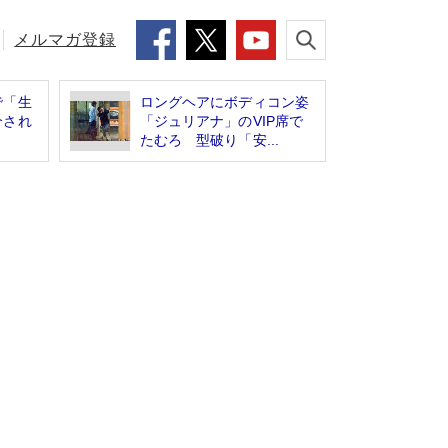
メルマガ登録
で「生
ロングヘアにボディコン姿
介され
「ジュリアナ」のVIP席で
たむろ 型破り「安...