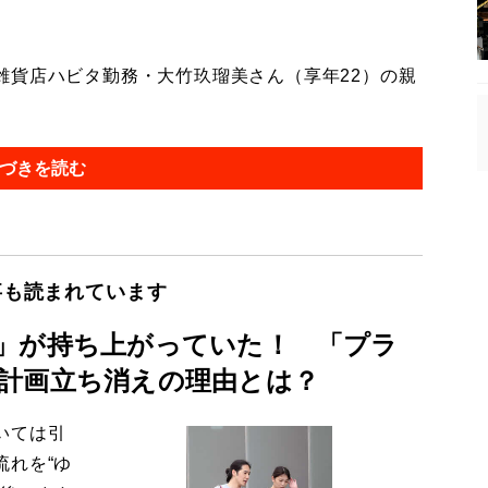
貨店ハビタ勤務・大竹玖瑠美さん（享年22）の親
づきを読む
事も読まれています
」が持ち上がっていた！ 「プラ
計画立ち消えの理由とは？
いては引
流れを“ゆ