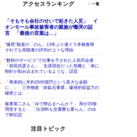
アクセスランキング
一覧
「そもそも会社のせいで起きた人災」 イ
オンモール事故被害者の親族が慟哭の証
言 「最後の言葉は…」
“爆死”報道の「のん」13年ぶり連ドラ本格復帰
それでも視聴者の評判が上々な理由
“数秒のサービス”で仕事を干された人気司会者
「前田武彦さん」 生涯現役だった気概と「体に
秒針が刻み込まれているような」話芸
「将来的に年約2500億円という莫大な金額
に…」 三井物産「鉄鉱石事業」爆発的収益力の
秘密とは
板東英二さん「ゆで卵おまへんか？」 局が20個
用意すると… 「出演料も交通費も要らん」のゆ
で卵伝説
注目トピック