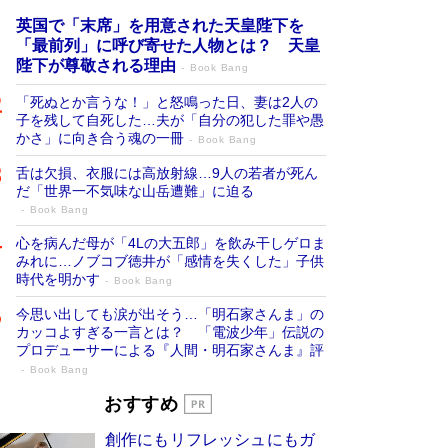
英国で「末席」を用意された天皇陛下を
「最前列」に呼び寄せた人物とは？ 天皇
陛下が尊敬される理由
Book Bang
「死ぬとか言うな！」と怒鳴った日、妻は2人の
子を残して自死した…夫が「自分の犯した罪や愚
かさ」に向き合う魂の一冊
Book Bang
舌は欠損、衣服には高放射線…9人の若者が死ん
だ「世界一不気味な山岳遭難」に迫る
Book Bang
心を病んだ母が「4Lの大五郎」を飲み干しゲロま
みれに…ノブコブ徳井が「感情を失くした」子供
時代を明かす
Book Bang
今思い出しても涙が出そう…「明石家さんま」の
カッコよすぎる一言とは？ 「電波少年」伝説の
プロデューサーによる『人間・明石家さんま』評
Book Bang
「宇宙兄弟」最終46巻がベストセラー1
おすすめ
位 宇宙開発への関心を押し上げた18年の
創作にもリフレッシュにもガ
物語に幕 特装版には「宇宙で描かれたマ