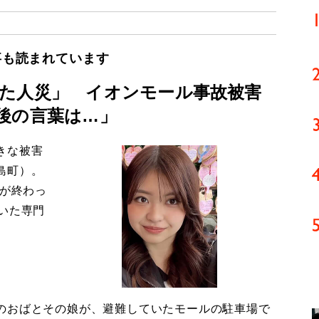
事も読まれています
た人災」 イオンモール事故被害
後の言葉は…」
きな被害
島町）。
導が終わっ
いた専門
のおばとその娘が、避難していたモールの駐車場で