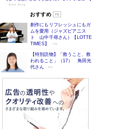
Book Bang
73歳でも働くしかない 「老後レス時代」
おすすめ
に交通誘導員の独白が話題
Book Bang
創作にもリフレッシュにもガ
「『火垂るの墓』は、大嘘である」原作者が抱き
ムを愛用（ジャズピアニス
続けた“自責の念”とは…「自己憐憫は描きたくな
ト 山中千尋さん）【LOTTE
い」監督が徹底的にこだわったこと（後編） #
TIMES】
PR
戦争の記憶
Book Bang
【特別読物】「救うこと、救
「なんで？ そんな馬鹿な……」90歳になった作
われること」（17） 角田光
家・阿刀田高さんが、ひとり暮らしの生活を明か
す
代さん
Book Bang
PR
友近氏、絶賛！ 鎌倉を舞台に、孤独を抱えた
人々が新たな一歩を踏み出す連作短篇集『海のほ
とりのプラネット』試し読み
Book Bang
和田秀樹の70代、80代向け新書がベスト3を独
占 上半期1位にも選出［新書ベストセラー］
Book Bang