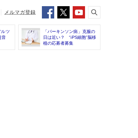
メルマガ登録
アルツ
「パーキンソン病」克服の
超音
日は近い？ “iPS細胞”脳移
植の応募者募集