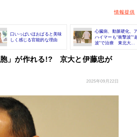
情報提供
心臓病、動脈硬化、
口いっぱいほおばると美味
ハイマーも“衝撃波”“
しく感じる官能的な理由
波”で治療 東北大...
細胞」が作れる!? 京大と伊藤忠が
は
2025年09月22日