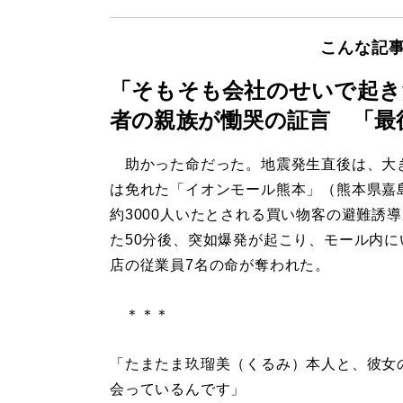
こんな記
「そもそも会社のせいで起き
者の親族が慟哭の証言 「最
助かった命だった。地震発生直後は、大
は免れた「イオンモール熊本」（熊本県嘉
約3000人いたとされる買い物客の避難誘
た50分後、突如爆発が起こり、モール内に
店の従業員7名の命が奪われた。
＊＊＊
「たまたま玖瑠美（くるみ）本人と、彼女
会っているんです」