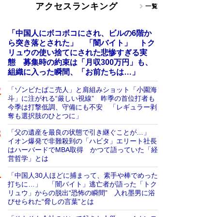
アクセスランキング
一覧
「中国人にボコボコにされ、ビルの6階か
ら突き落とされた」 「闇バイト」 トク
リュウの使い捨てにされた悲惨すぎる実
態 募集時の約束は「月収300万円」も、
組織に入った瞬間、「お前たちは…」
「ゾンビたばこ売人」と肩組みショット「小園海
斗」に注がれる“厳しい視線” 昨季の首位打者も
今季は打撃低調、守備にも不安 「レギュラー剥
奪も選択肢のひとつに」
「父の遺産を最良の状態で引き継ぐことが…」
イオン爆発で非難殺到の「ハビタ」エリート社長
はハーバードでMBA取得 かつて語っていた「経
営哲学」とは
「中国人30人ほどに捕まって、素手や棒でめった
打ちに…」 「闇バイト」逃亡者が語った「トク
リュウ」からの脱出“恐怖の瞬間” 入れ墨男に浴
びせられた“脅しの言葉”とは