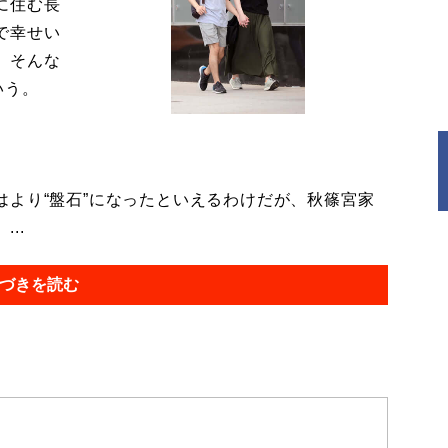
に住む長
で幸せい
。そんな
いう。
より“盤石”になったといえるわけだが、秋篠宮家
..
づきを読む