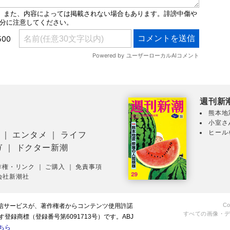
週刊新
熊本地
小室さ
ヒール
｜
エンタメ
｜
ライフ
ガ
｜
ドクター新潮
作権・リンク
｜
ご購入
｜
免責事項
会社新潮社
Co
配信サービスが、著作権者からコンテンツ使用許諾
すべての画像・
録商標（登録番号第6091713号）です。ABJ
ちら