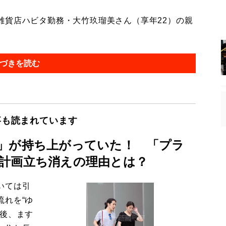
貨店ハビタ勤務・大竹玖瑠美さん（享年22）の親
づきを読む
事も読まれています
」が持ち上がっていた！ 「プラ
計画立ち消えの理由とは？
いては引
流れを“ゆ
今後、ます