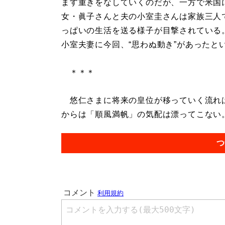
ます重きをなしていくのだが、一方で米国
女・眞子さんと夫の小室圭さんは家族三人
っぱいの生活を送る様子が目撃されている
小室夫妻に今回、“思わぬ動き”があったと
＊＊＊
悠仁さまに将来の皇位が移っていく流れは
からは「順風満帆」の気配は漂ってこない。.
つ