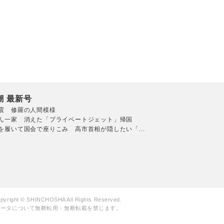
潮 最新号
震 修羅の人間模様
ん一家 消えた「プライベートジェット」帰国
を履いて国会で座りこみ 高市首相が隠したい「...
pyright © SHINCHOSHA All Rights Reserved.
データについて無断転用・無断転載を禁じます。