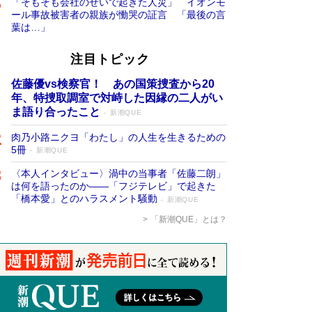
「そもそも会社のせいで起きた人災」 イオンモ
ール事故被害者の親族が慟哭の証言 「最後の言
葉は…」
注目トピック
佐藤優vs検察官！ あの国策捜査から20
年、特捜取調室で対峙した因縁の二人がい
ま語り合ったこと
新潮QUE
肉乃小路ニクヨ「わたし」の人生を生きるための
5冊
新潮QUE
〈本人インタビュー〉渦中の当事者「佐藤二朗」
は何を語ったのか――「フジテレビ」で起きた
「橋本愛」とのハラスメント騒動
新潮QUE
「新潮QUE」とは？