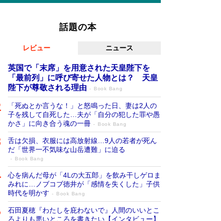
話題の本
レビュー
ニュース
英国で「末席」を用意された天皇陛下を
「最前列」に呼び寄せた人物とは？ 天皇
陛下が尊敬される理由
Book Bang
「死ぬとか言うな！」と怒鳴った日、妻は2人の
子を残して自死した…夫が「自分の犯した罪や愚
かさ」に向き合う魂の一冊
Book Bang
舌は欠損、衣服には高放射線…9人の若者が死ん
だ「世界一不気味な山岳遭難」に迫る
Book Bang
心を病んだ母が「4Lの大五郎」を飲み干しゲロま
みれに…ノブコブ徳井が「感情を失くした」子供
時代を明かす
Book Bang
石田夏穂『わたしを庇わないで』人間のいいとこ
ろよりも悪いところを書きたい【インタビュー】