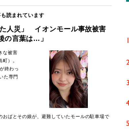
事も読まれています
た人災」 イオンモール事故被害
後の言葉は…」
きな被害
島町）。
導が終わっ
いた専門
のおばとその娘が、避難していたモールの駐車場で