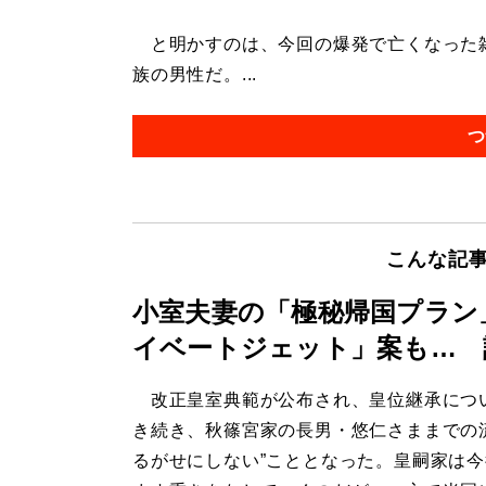
と明かすのは、今回の爆発で亡くなった雑
族の男性だ。...
つ
こんな記
小室夫妻の「極秘帰国プラン
イベートジェット」案も… 
改正皇室典範が公布され、皇位継承につ
き続き、秋篠宮家の長男・悠仁さままでの
るがせにしない”こととなった。皇嗣家は