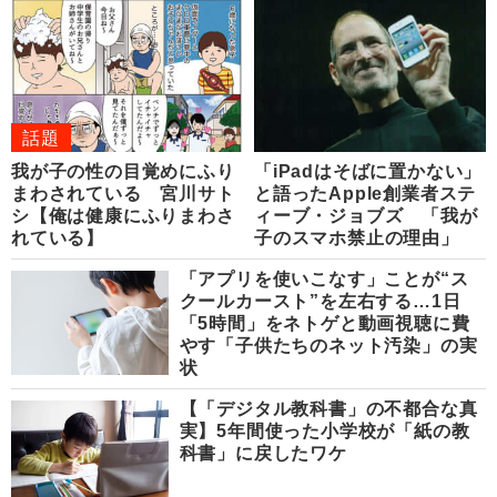
話題
我が子の性の目覚めにふり
「iPadはそばに置かない」
まわされている 宮川サト
と語ったApple創業者ステ
シ【俺は健康にふりまわさ
ィーブ・ジョブズ 「我が
れている】
子のスマホ禁止の理由」
「アプリを使いこなす」ことが“ス
クールカースト”を左右する…1日
「5時間」をネトゲと動画視聴に費
やす「子供たちのネット汚染」の実
状
【「デジタル教科書」の不都合な真
実】5年間使った小学校が「紙の教
科書」に戻したワケ