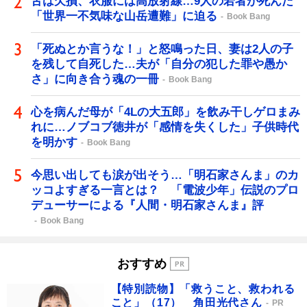
舌は欠損、衣服には高放射線…9人の若者が死んだ
「世界一不気味な山岳遭難」に迫る
Book Bang
「死ぬとか言うな！」と怒鳴った日、妻は2人の子
を残して自死した…夫が「自分の犯した罪や愚か
さ」に向き合う魂の一冊
Book Bang
心を病んだ母が「4Lの大五郎」を飲み干しゲロまみ
れに…ノブコブ徳井が「感情を失くした」子供時代
を明かす
Book Bang
今思い出しても涙が出そう…「明石家さんま」のカ
ッコよすぎる一言とは？ 「電波少年」伝説のプロ
デューサーによる『人間・明石家さんま』評
Book Bang
おすすめ
【特別読物】「救うこと、救われる
こと」（17） 角田光代さん
PR