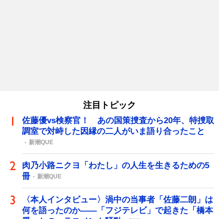
注目トピック
佐藤優vs検察官！ あの国策捜査から20年、特捜取
調室で対峙した因縁の二人がいま語り合ったこと
新潮QUE
肉乃小路ニクヨ「わたし」の人生を生きるための5
冊
新潮QUE
〈本人インタビュー〉渦中の当事者「佐藤二朗」は
何を語ったのか――「フジテレビ」で起きた「橋本