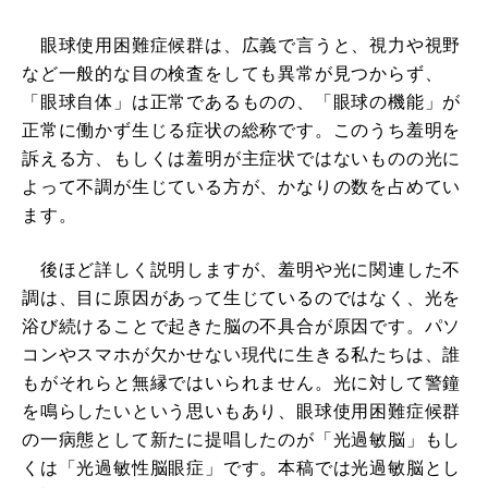
眼球使用困難症候群は、広義で言うと、視力や視野
など一般的な目の検査をしても異常が見つからず、
「眼球自体」は正常であるものの、「眼球の機能」が
正常に働かず生じる症状の総称です。このうち羞明を
訴える方、もしくは羞明が主症状ではないものの光に
よって不調が生じている方が、かなりの数を占めてい
ます。
後ほど詳しく説明しますが、羞明や光に関連した不
調は、目に原因があって生じているのではなく、光を
浴び続けることで起きた脳の不具合が原因です。パソ
コンやスマホが欠かせない現代に生きる私たちは、誰
もがそれらと無縁ではいられません。光に対して警鐘
を鳴らしたいという思いもあり、眼球使用困難症候群
の一病態として新たに提唱したのが「光過敏脳」もし
くは「光過敏性脳眼症」です。本稿では光過敏脳とし