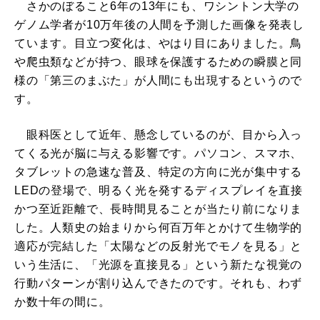
さかのぼること6年の13年にも、ワシントン大学の
ゲノム学者が10万年後の人間を予測した画像を発表し
ています。目立つ変化は、やはり目にありました。鳥
や爬虫類などが持つ、眼球を保護するための瞬膜と同
様の「第三のまぶた」が人間にも出現するというので
す。
眼科医として近年、懸念しているのが、目から入っ
てくる光が脳に与える影響です。パソコン、スマホ、
タブレットの急速な普及、特定の方向に光が集中する
LEDの登場で、明るく光を発するディスプレイを直接
かつ至近距離で、長時間見ることが当たり前になりま
した。人類史の始まりから何百万年とかけて生物学的
適応が完結した「太陽などの反射光でモノを見る」と
いう生活に、「光源を直接見る」という新たな視覚の
行動パターンが割り込んできたのです。それも、わず
か数十年の間に。