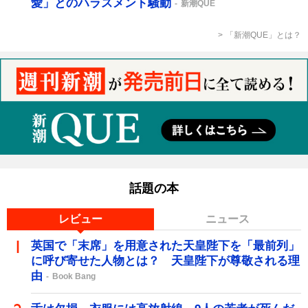
愛」とのハラスメント騒動
新潮QUE
「新潮QUE」とは？
話題の本
レビュー
ニュース
英国で「末席」を用意された天皇陛下を「最前列」
に呼び寄せた人物とは？ 天皇陛下が尊敬される理
由
Book Bang