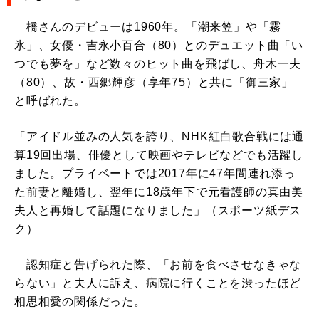
橋さんのデビューは1960年。「潮来笠」や「霧
氷」、女優・吉永小百合（80）とのデュエット曲「い
つでも夢を」など数々のヒット曲を飛ばし、舟木一夫
（80）、故・西郷輝彦（享年75）と共に「御三家」
と呼ばれた。
「アイドル並みの人気を誇り、NHK紅白歌合戦には通
算19回出場、俳優として映画やテレビなどでも活躍し
ました。プライベートでは2017年に47年間連れ添っ
た前妻と離婚し、翌年に18歳年下で元看護師の真由美
夫人と再婚して話題になりました」（スポーツ紙デス
ク）
認知症と告げられた際、「お前を食べさせなきゃな
らない」と夫人に訴え、病院に行くことを渋ったほど
相思相愛の関係だった。