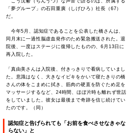
こう沈鬱（ちんうつ）な声音で語るのは、所属する
「夢グループ」の石田重廣（しげひろ）社長（67）
だ。
今年5月、認知症であることを公表した橋さんは、
同月末に一過性脳虚血発作のため緊急搬送された。退
院後、一度はステージに復帰したものの、6月13日に
再入院した。
「真由美さんは入院後、付きっきりで看病していまし
た。意識はなく、大きなイビキをかいて寝たきりの橋
さんの体をこまめに拭き、筋肉の硬直を防ぐため足を
マッサージするなど、24時間、ほぼ片時も離れず世話
をしていました。彼女は最後まで奇跡を信じ続けてい
たのです。（同）
認知症と告げられても「お前を食べさせなきゃな
らない」と