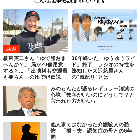
こんな記事も読まれています
話題
板東英二さん「ゆで卵おま
36年続いた「ゆうゆうワイ
へんか？」 局が20個用意
ド」終了 ラジオの特性を
すると… 「出演料も交通費
熟知した大沢悠里さん
も要らん」のゆで卵伝説
の“気配り”とは
みのもんたが語るレギュラー消滅の
心境「数字がいいのにどうして？と
言われた方がいい」
他人事ではなかった介護殺人の恐
怖 「橋幸夫」認知症の母との6年
間