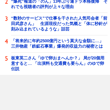
“爆死”報道の「のん」13年ぶり連ドラ本格復帰 そ
れでも視聴者の評判が上々な理由
“数秒のサービス”で仕事を干された人気司会者「前
田武彦さん」 生涯現役だった気概と「体に秒針が
刻み込まれているような」話芸
「将来的に年約2500億円という莫大な金額に…」
三井物産「鉄鉱石事業」爆発的収益力の秘密とは
板東英二さん「ゆで卵おまへんか？」 局が20個用
意すると… 「出演料も交通費も要らん」のゆで卵
伝説