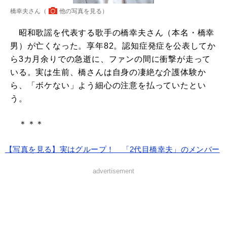
橋幸夫さん（
他の写真を見る
）
昭和歌謡を代表する歌手の橋幸夫さん（本名・橋幸
男）が亡くなった。享年82。認知症発症を公表してか
ら3カ月余りでの急逝に、ファンの間に衝撃が走って
いる。実は生前、橋さんは自身の凄絶な介護体験か
ら、「ボケない」よう細心の注意を払っていたとい
う。
＊＊＊
【写真を見る】実はグループ！ 「2代目橋幸夫」のメンバー
advertisement