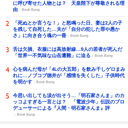
に呼び寄せた人物とは？ 天皇陛下が尊敬される理
由
Book Bang
「死ぬとか言うな！」と怒鳴った日、妻は2人の子
を残して自死した…夫が「自分の犯した罪や愚か
さ」に向き合う魂の一冊
Book Bang
舌は欠損、衣服には高放射線…9人の若者が死んだ
「世界一不気味な山岳遭難」に迫る
Book Bang
心を病んだ母が「4Lの大五郎」を飲み干しゲロまみ
れに…ノブコブ徳井が「感情を失くした」子供時代
を明かす
Book Bang
今思い出しても涙が出そう…「明石家さんま」のカ
ッコよすぎる一言とは？ 「電波少年」伝説のプロ
デューサーによる『人間・明石家さんま』評
Book Bang