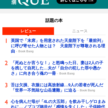
話題の本
レビュー
ニュース
英国で「末席」を用意された天皇陛下を「最前列」
に呼び寄せた人物とは？ 天皇陛下が尊敬される理
由
Book Bang
「死ぬとか言うな！」と怒鳴った日、妻は2人の子
を残して自死した…夫が「自分の犯した罪や愚か
さ」に向き合う魂の一冊
Book Bang
舌は欠損、衣服には高放射線…9人の若者が死んだ
「世界一不気味な山岳遭難」に迫る
Book Bang
心を病んだ母が「4Lの大五郎」を飲み干しゲロまみ
れに…ノブコブ徳井が「感情を失くした」子供時代