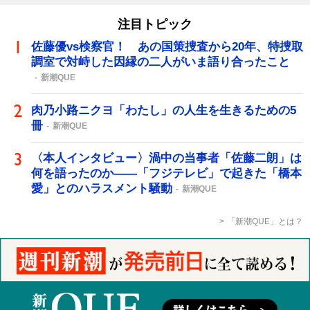
注目トピック
佐藤優vs検察官！ あの国策捜査から20年、特捜取
調室で対峙した因縁の二人がいま語り合ったこと
新潮QUE
肉乃小路ニクヨ「わたし」の人生を生きるための5
冊
新潮QUE
〈本人インタビュー〉渦中の当事者「佐藤二朗」は
何を語ったのか――「フジテレビ」で起きた「橋本
愛」とのハラスメント騒動
新潮QUE
「新潮QUE」とは？