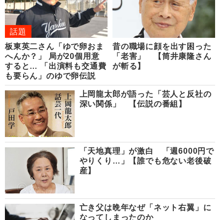
話題
板東英二さん「ゆで卵おま
昔の職場に顔を出す困った
へんか？」 局が20個用意
「老害」 【筒井康隆さん
すると… 「出演料も交通費
が斬る】
も要らん」のゆで卵伝説
上岡龍太郎が語った「芸人と反社の
深い関係」 【伝説の番組】
「天地真理」が激白 「週6000円で
やりくり…」【誰でも危ない老後破
産】
亡き父は晩年なぜ「ネット右翼」に
なってしまったのか