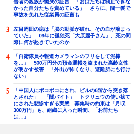
害者の親族が慟哭の証言 「おばたちは制止できな
かった自分たちを責めている」 さらに、間一髪で
事故を免れた従業員の証言も
左目周囲の痣は「脳の動脈が破れ、その血が溜まっ
ていた」 09年に孤独死「大原麗子さん」、死の間
際に何が起きていたのか
「自衛隊員や報道カメラマンのフリをして泥棒
を…」 500万円分の預金通帳を盗まれた高齢女性
が明かす被害 「外出が怖くなり、避難所にも行け
ない」
「中国人にボコボコにされ、ビルの6階から突き落
とされた」 「闇バイト」 トクリュウの使い捨て
にされた悲惨すぎる実態 募集時の約束は「月収
300万円」も、組織に入った瞬間、「お前たち
は…」