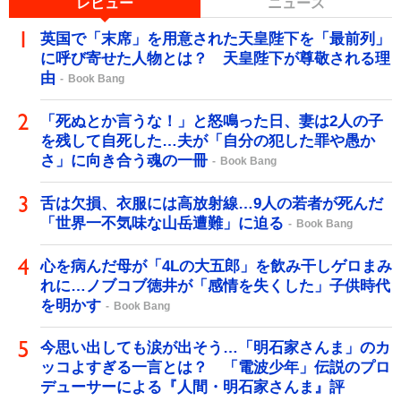
レビュー
ニュース
英国で「末席」を用意された天皇陛下を「最前列」
に呼び寄せた人物とは？ 天皇陛下が尊敬される理
由
Book Bang
「死ぬとか言うな！」と怒鳴った日、妻は2人の子
を残して自死した…夫が「自分の犯した罪や愚か
さ」に向き合う魂の一冊
Book Bang
舌は欠損、衣服には高放射線…9人の若者が死んだ
「世界一不気味な山岳遭難」に迫る
Book Bang
心を病んだ母が「4Lの大五郎」を飲み干しゲロまみ
れに…ノブコブ徳井が「感情を失くした」子供時代
を明かす
Book Bang
今思い出しても涙が出そう…「明石家さんま」のカ
ッコよすぎる一言とは？ 「電波少年」伝説のプロ
デューサーによる『人間・明石家さんま』評