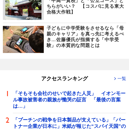
「中高一貫校」と「公立コース」ど
ちらがいい？ 【コスパに見る東大
合格大作戦】
子どもに中学受験をさせるなら「母
親のキャリア」を真っ先に考えるべ
き…佐藤優氏が指摘する「中学受
験」の本質的な問題とは
アクセスランキング
一覧
「そもそも会社のせいで起きた人災」 イオンモー
ル事故被害者の親族が慟哭の証言 「最後の言葉
は…」
「プーチンの戦争を日本製品が支えている」「パー
トナー企業が日本に」米紙が報じた“スパイ天国”の