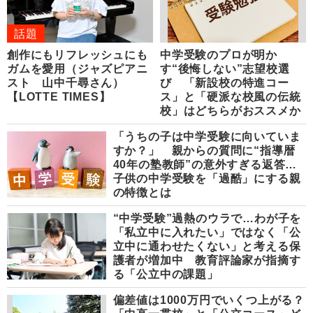
話題
創作にもリフレッシュにも
中学受験のプロが明か
ガムを愛用（ジャズピアニ
す“後悔しない”志望校選
スト 山中千尋さん）
び 「新設校の特進コー
【LOTTE TIMES】
ス」と「硬派な校風の伝統
校」はどちらがおススメか
「うちの子は中学受験に向いていま
すか？」 親からの質問に“指導暦
40年の塾教師”の意外すぎる返答…
子供の中学受験を「過酷」にする親
の特徴とは
“中学受験”過熱のウラで…わが子を
「私立中に入れたい」ではなく「公
立中に通わせたくない」と考える保
護者が増加中 教育評論家が指摘す
る「公立中の課題」
偏差値は1000万円でいくつ上がる？