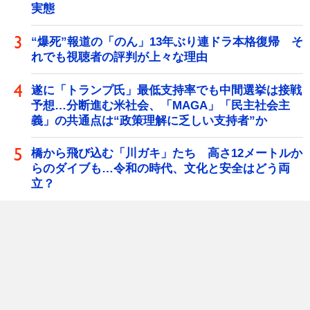
実態
“爆死”報道の「のん」13年ぶり連ドラ本格復帰 そ
れでも視聴者の評判が上々な理由
遂に「トランプ氏」最低支持率でも中間選挙は接戦
予想…分断進む米社会、「MAGA」「民主社会主
義」の共通点は“政策理解に乏しい支持者”か
橋から飛び込む「川ガキ」たち 高さ12メートルか
らのダイブも…令和の時代、文化と安全はどう両
立？