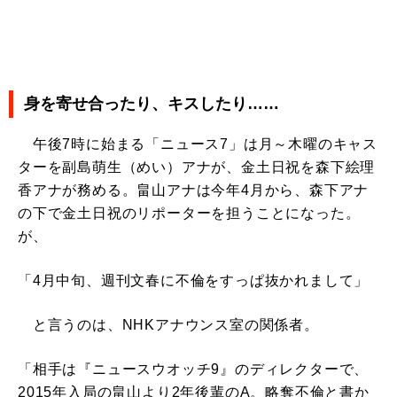
身を寄せ合ったり、キスしたり……
午後7時に始まる「ニュース7」は月～木曜のキャス
ターを副島萌生（めい）アナが、金土日祝を森下絵理
香アナが務める。畠山アナは今年4月から、森下アナ
の下で金土日祝のリポーターを担うことになった。
が、
「4月中旬、週刊文春に不倫をすっぱ抜かれまして」
と言うのは、NHKアナウンス室の関係者。
「相手は『ニュースウオッチ9』のディレクターで、
2015年入局の畠山より2年後輩のA。略奪不倫と書か