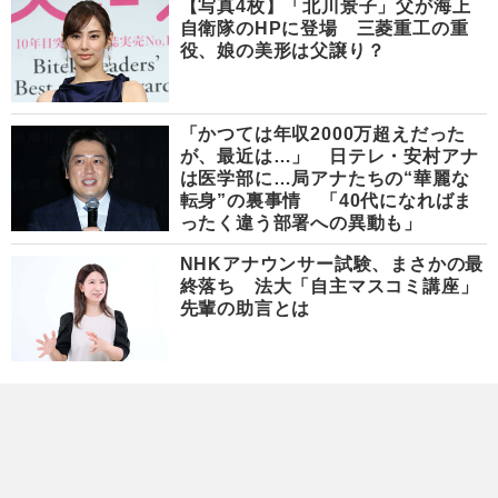
【写真4枚】「北川景子」父が海上
自衛隊のHPに登場 三菱重工の重
役、娘の美形は父譲り？
「かつては年収2000万超えだった
が、最近は…」 日テレ・安村アナ
は医学部に…局アナたちの“華麗な
転身”の裏事情 「40代になればま
ったく違う部署への異動も」
NHKアナウンサー試験、まさかの最
終落ち 法大「自主マスコミ講座」
先輩の助言とは