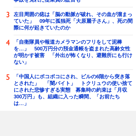
左目周囲の痣は「脳の動脈が破れ、その血が溜まっ
ていた」 09年に孤独死「大原麗子さん」、死の間
際に何が起きていたのか
「自衛隊員や報道カメラマンのフリをして泥棒
を…」 500万円分の預金通帳を盗まれた高齢女性
が明かす被害 「外出が怖くなり、避難所にも行け
ない」
「中国人にボコボコにされ、ビルの6階から突き落
とされた」 「闇バイト」 トクリュウの使い捨て
にされた悲惨すぎる実態 募集時の約束は「月収
300万円」も、組織に入った瞬間、「お前たち
は…」