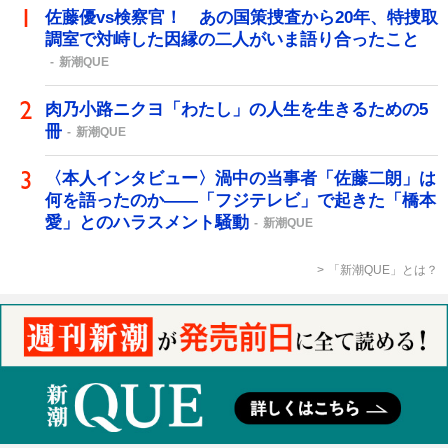
佐藤優vs検察官！ あの国策捜査から20年、特捜取
調室で対峙した因縁の二人がいま語り合ったこと
新潮QUE
肉乃小路ニクヨ「わたし」の人生を生きるための5
冊
新潮QUE
〈本人インタビュー〉渦中の当事者「佐藤二朗」は
何を語ったのか――「フジテレビ」で起きた「橋本
愛」とのハラスメント騒動
新潮QUE
「新潮QUE」とは？