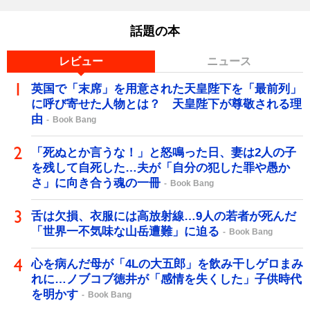
話題の本
レビュー
ニュース
英国で「末席」を用意された天皇陛下を「最前列」
に呼び寄せた人物とは？ 天皇陛下が尊敬される理
由
Book Bang
「死ぬとか言うな！」と怒鳴った日、妻は2人の子
を残して自死した…夫が「自分の犯した罪や愚か
さ」に向き合う魂の一冊
Book Bang
舌は欠損、衣服には高放射線…9人の若者が死んだ
「世界一不気味な山岳遭難」に迫る
Book Bang
心を病んだ母が「4Lの大五郎」を飲み干しゲロまみ
れに…ノブコブ徳井が「感情を失くした」子供時代
を明かす
Book Bang