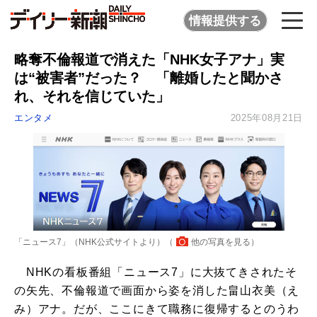
情報提供する
略奪不倫報道で消えた「NHK女子アナ」実
は“被害者”だった？ 「離婚したと聞かさ
れ、それを信じていた」
エンタメ
2025年08月21日
「ニュース7」（NHK公式サイトより）（
他の写真を見る
）
NHKの看板番組「ニュース7」に大抜てきされたそ
の矢先、不倫報道で画面から姿を消した畠山衣美（え
み）アナ。だが、ここにきて職務に復帰するとのうわ