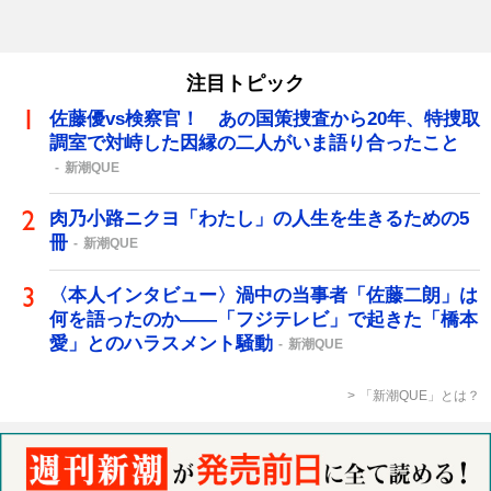
注目トピック
佐藤優vs検察官！ あの国策捜査から20年、特捜取
調室で対峙した因縁の二人がいま語り合ったこと
新潮QUE
肉乃小路ニクヨ「わたし」の人生を生きるための5
冊
新潮QUE
〈本人インタビュー〉渦中の当事者「佐藤二朗」は
何を語ったのか――「フジテレビ」で起きた「橋本
愛」とのハラスメント騒動
新潮QUE
「新潮QUE」とは？