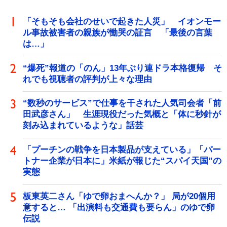
「そもそも会社のせいで起きた人災」 イオンモー
ル事故被害者の親族が慟哭の証言 「最後の言葉
は…」
“爆死”報道の「のん」13年ぶり連ドラ本格復帰 そ
れでも視聴者の評判が上々な理由
“数秒のサービス”で仕事を干された人気司会者「前
田武彦さん」 生涯現役だった気概と「体に秒針が
刻み込まれているような」話芸
「プーチンの戦争を日本製品が支えている」「パー
トナー企業が日本に」米紙が報じた“スパイ天国”の
実態
板東英二さん「ゆで卵おまへんか？」 局が20個用
意すると… 「出演料も交通費も要らん」のゆで卵
伝説