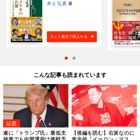
井上 弘貴
著
ネット書店で購入する
こんな記事も読まれています
話題
遂に「トランプ氏」最低支
【後編を読む】右派なのに
持率でも中間選挙は接戦予
進歩的「イーロン・マス