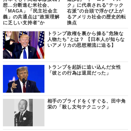
想…分断進む米社会、
ク」に代表される“テック
「MAGA」「民主社会主
右派”の台頭で浮かび上が
義」の共通点は“政策理解
るアメリカ社会の歴史的転
に乏しい支持者”か
換点
トランプ政権を裏から操る”危険な
人物たち”とは？ 【日本人が知らな
いアメリカの思想潮流に迫る】
トランプを起訴に追い込んだ女性
「彼との行為は退屈だった」
相手のプライドをくすぐる、田中角
栄の「殺し文句テクニック」