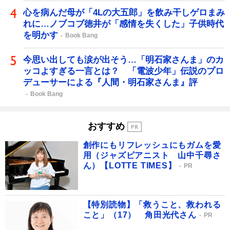
心を病んだ母が「4Lの大五郎」を飲み干しゲロまみ
れに…ノブコブ徳井が「感情を失くした」子供時代
を明かす
Book Bang
今思い出しても涙が出そう…「明石家さんま」のカ
ッコよすぎる一言とは？ 「電波少年」伝説のプロ
デューサーによる『人間・明石家さんま』評
Book Bang
おすすめ
創作にもリフレッシュにもガムを愛
用（ジャズピアニスト 山中千尋さ
ん）【LOTTE TIMES】
PR
【特別読物】「救うこと、救われる
こと」（17） 角田光代さん
PR