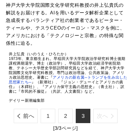
神戸大学大学院国際文化学研究科教授の井上弘貴氏の
解説をお届けする。AIを用いるデータ解析企業として
急成長するパランティア社の創業者であるピーター・
ティールや、テスラCEOのイーロン・マスクを例に、
アメリカにおける「テクノロジーと宗教」の特殊な関
係性に迫る。
井上弘貴（いのうえ・ひろたか）
1973年、東京都生まれ。早稲田大学大学院政治学研究科博士後期
課程満期退学。博士（政治学）。早稲田大学政治経済学術院助
教、テネシー大学歴史学部訪問研究員などを経て、神戸大学大学
院国際文化学研究科教授。専門は政治理論、公共政策論、アメリ
カ政治思想史。著書に『
アメリカの新右翼─トランプを生み出した
思想家たち─
』（新潮社）、『ジョン・デューイとアメリカの責
任』（木鐸社）、『アメリカ保守主義の思想史』（青土社）、訳
書に『市民的不服従』（共訳、人文書院）など。
デイリー新潮編集部
前へ
1
2
3
次へ
[3/3ページ]