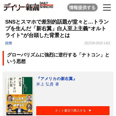
情報提供する
SNSとスマホで差別的話題が堂々と…トラン
プを生んだ「新右翼」白人至上主義“オルト
ライト”が台頭した背景とは
国際
2025年08月14日
グローバリズムに強烈に逆行する「ナトコン」と
いう思想
『アメリカの新右翼』
井上 弘貴 著
ネット書店で購入する