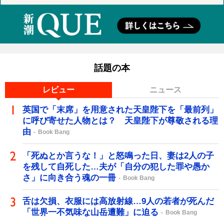
話題の本
レビュー
ニュース
英国で「末席」を用意された天皇陛下を「最前列」
に呼び寄せた人物とは？ 天皇陛下が尊敬される理
由
Book Bang
「死ぬとか言うな！」と怒鳴った日、妻は2人の子
を残して自死した…夫が「自分の犯した罪や愚か
さ」に向き合う魂の一冊
Book Bang
舌は欠損、衣服には高放射線…9人の若者が死んだ
「世界一不気味な山岳遭難」に迫る
Book Bang