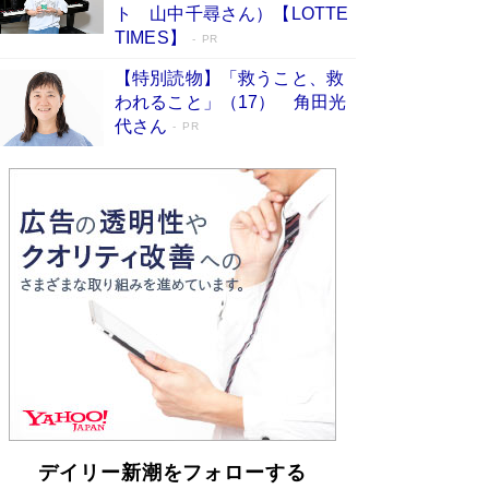
らも文庫化 映画化された直木賞受賞作もランク
ト 山中千尋さん）【LOTTE
イン［文庫ベストセラー］
Book Bang
TIMES】
PR
【特別読物】「救うこと、救
われること」（17） 角田光
代さん
PR
デイリー新潮をフォローする