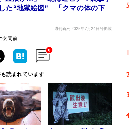
した“地獄絵図” 「クマの体の下
週刊新潮 2025年7月24日号掲載
の玄関前
0
事も読まれています