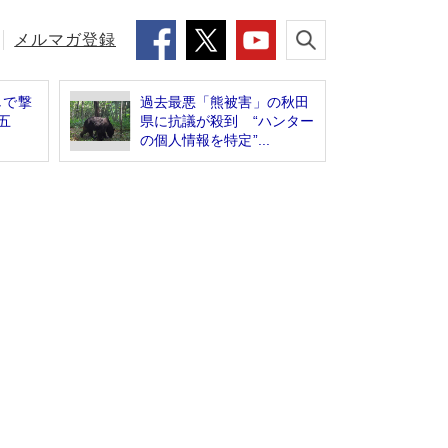
メルマガ登録
しで撃
過去最悪「熊被害」の秋田
五
県に抗議が殺到 “ハンター
の個人情報を特定”...