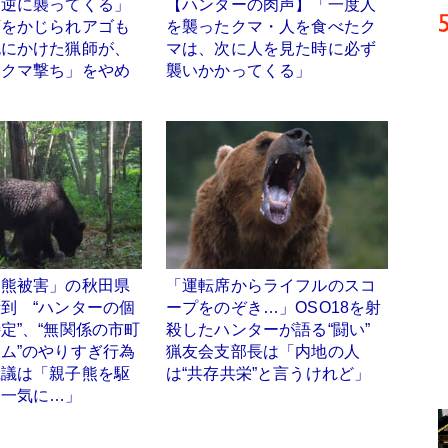
も逆に襲ってくる」
【ハンターの肉声】「一度人
頭をかじられアゴも
を襲ったクマ・人を食べたク
死にかけた猟師が、
マは、次に人を見た時に必ず
「クマ撃ち」をやめ
襲いかかってくる」
「熊被害」の秋田県
「運転席からライフルのスコ
到 “ハンターの個
ープをのぞき…」OSO18を射
定”、“無関係の市町
殺したハンターが語る“闘い”
ム”のやりすぎ行為
猟友会支部長は「内地の人
県議は「親子熊を駆
は“共存共栄”と言うけれど」
ら一気に…」