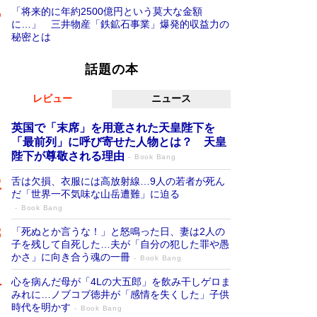
「将来的に年約2500億円という莫大な金額
に…」 三井物産「鉄鉱石事業」爆発的収益力の
秘密とは
話題の本
レビュー
ニュース
英国で「末席」を用意された天皇陛下を
「最前列」に呼び寄せた人物とは？ 天皇
陛下が尊敬される理由
Book Bang
舌は欠損、衣服には高放射線…9人の若者が死ん
だ「世界一不気味な山岳遭難」に迫る
Book Bang
「死ぬとか言うな！」と怒鳴った日、妻は2人の
子を残して自死した…夫が「自分の犯した罪や愚
かさ」に向き合う魂の一冊
Book Bang
心を病んだ母が「4Lの大五郎」を飲み干しゲロま
みれに…ノブコブ徳井が「感情を失くした」子供
時代を明かす
Book Bang