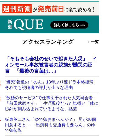
アクセスランキング
一覧
「そもそも会社のせいで起きた人災」 イ
オンモール事故被害者の親族が慟哭の証
言 「最後の言葉は…」
“爆死”報道の「のん」13年ぶり連ドラ本格復帰
それでも視聴者の評判が上々な理由
“数秒のサービス”で仕事を干された人気司会者
「前田武彦さん」 生涯現役だった気概と「体に
秒針が刻み込まれているような」話芸
板東英二さん「ゆで卵おまへんか？」 局が20個
用意すると… 「出演料も交通費も要らん」のゆ
で卵伝説