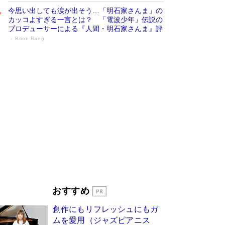
今思い出しても涙が出そう…「明石家さんま」の
カッコよすぎる一言とは？ 「電波少年」伝説の
プロデューサーによる『人間・明石家さんま』評
Book Bang
「宇宙兄弟」最終46巻がベストセラー1
位 宇宙開発への関心を押し上げた18年の
物語に幕 特装版には「宇宙で描かれたマ
ンガ」も収録
Book Bang
美輪明宏 晩年の回答を集めた『ほほえんで生き
るための人生相談』がランクイン［エンターテイ
メントベストセラー］
Book Bang
「『火垂るの墓』は、大嘘である」原作者が抱き
続けた“自責の念”とは…「自己憐憫は描きたくな
い」監督が徹底的にこだわったこと（後編） #
戦争の記憶
Book Bang
皇室はなぜ世界から尊敬されているのか？ 「天
おすすめ
皇陛下はお元気でおられるか」がサウジ国王の第
一声になる理由
Book Bang
創作にもリフレッシュにもガ
東野圭吾、伊坂幸太郎の人気シリーズ最新作どち
ムを愛用（ジャズピアニス