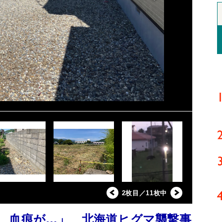
2枚目／11枚中
、血痕が…」 北海道ヒグマ襲撃事