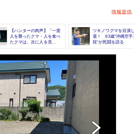
情報提供
【ハンターの肉声】「一度
ツキノワグマを目潰
人を襲ったクマ・人を食べ
退！ 63歳“沖縄空手
たクマは、次に人を見...
段”が死闘を語る