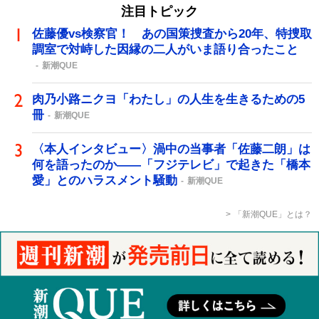
注目トピック
佐藤優vs検察官！ あの国策捜査から20年、特捜取
調室で対峙した因縁の二人がいま語り合ったこと
新潮QUE
肉乃小路ニクヨ「わたし」の人生を生きるための5
冊
新潮QUE
〈本人インタビュー〉渦中の当事者「佐藤二朗」は
何を語ったのか――「フジテレビ」で起きた「橋本
愛」とのハラスメント騒動
新潮QUE
「新潮QUE」とは？