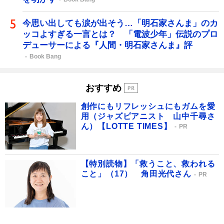
今思い出しても涙が出そう…「明石家さんま」のカ
ッコよすぎる一言とは？ 「電波少年」伝説のプロ
デューサーによる『人間・明石家さんま』評
Book Bang
おすすめ
創作にもリフレッシュにもガムを愛
用（ジャズピアニスト 山中千尋さ
ん）【LOTTE TIMES】
PR
【特別読物】「救うこと、救われる
こと」（17） 角田光代さん
PR