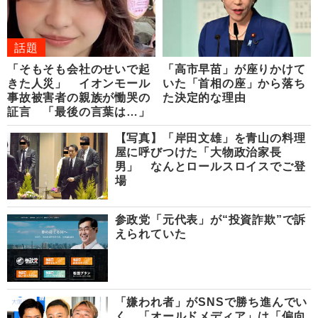
話題
「そもそも会社のせいで起
「高市早苗」が座りかけて
きた人災」 イオンモール
いた「首相の座」から落ち
事故被害者の親族が慟哭の
た決定的な理由
証言 「最後の言葉は…」
【写真】「岸田文雄」を青山の料理
屋に呼びつけた「大物政治家長
男」 なんとロールスロイスでご登
場
参政党「元代表」が“投資詐欺”で訴
えられていた
「嫌われ者」がSNSで勝ち進んでい
く 「オールドメディア」は「偏向