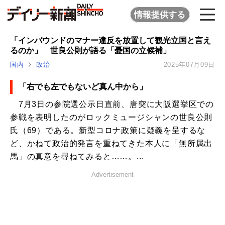
情報提供する
「インバウンドのマナー違反を放置して観光立国と言え
るのか」 世良公則が語る「憂国の立候補」
国内
政治
2025年07月09日
「右でも左でもないど真ん中から」
7月3日の参院選公示日直前、唐突に大阪選挙区での
参戦を表明したのがロックミュージシャンの世良公則
氏（69）である。新型コロナ政策に疑義を呈するな
ど、かねて政治的発言を重ねてきた本人に「無所属出
馬」の真意を尋ねてみると……。...
Advertisement