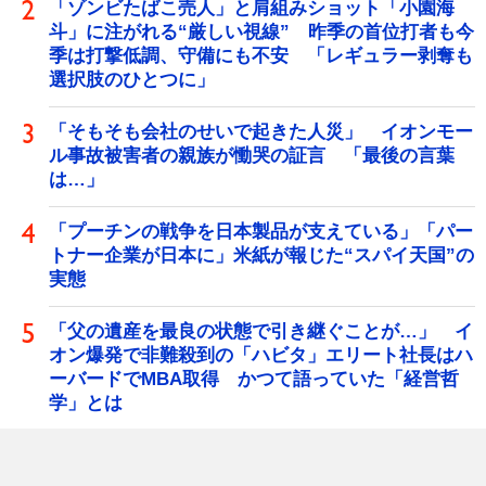
「ゾンビたばこ売人」と肩組みショット「小園海
斗」に注がれる“厳しい視線” 昨季の首位打者も今
季は打撃低調、守備にも不安 「レギュラー剥奪も
選択肢のひとつに」
「そもそも会社のせいで起きた人災」 イオンモー
ル事故被害者の親族が慟哭の証言 「最後の言葉
は…」
「プーチンの戦争を日本製品が支えている」「パー
トナー企業が日本に」米紙が報じた“スパイ天国”の
実態
「父の遺産を最良の状態で引き継ぐことが…」 イ
オン爆発で非難殺到の「ハビタ」エリート社長はハ
ーバードでMBA取得 かつて語っていた「経営哲
学」とは