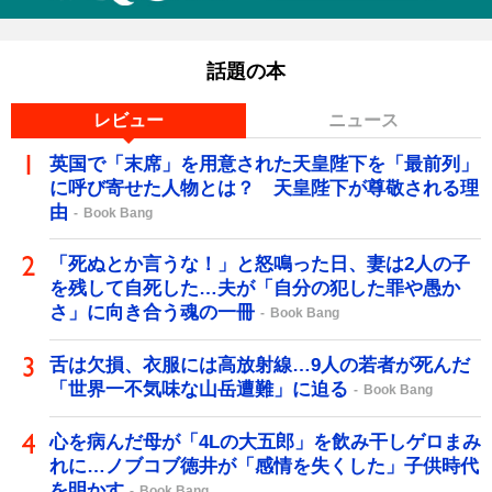
話題の本
レビュー
ニュース
英国で「末席」を用意された天皇陛下を「最前列」
に呼び寄せた人物とは？ 天皇陛下が尊敬される理
由
Book Bang
「死ぬとか言うな！」と怒鳴った日、妻は2人の子
を残して自死した…夫が「自分の犯した罪や愚か
さ」に向き合う魂の一冊
Book Bang
舌は欠損、衣服には高放射線…9人の若者が死んだ
「世界一不気味な山岳遭難」に迫る
Book Bang
心を病んだ母が「4Lの大五郎」を飲み干しゲロまみ
れに…ノブコブ徳井が「感情を失くした」子供時代
を明かす
Book Bang