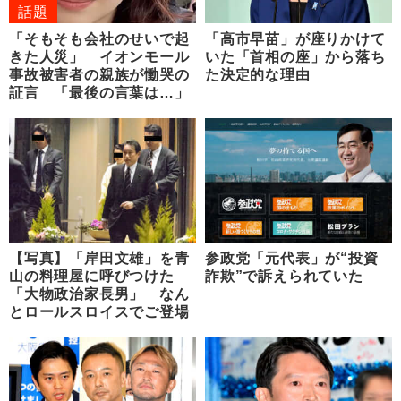
話題
「そもそも会社のせいで起
「高市早苗」が座りかけて
きた人災」 イオンモール
いた「首相の座」から落ち
事故被害者の親族が慟哭の
た決定的な理由
証言 「最後の言葉は…」
【写真】「岸田文雄」を青
参政党「元代表」が“投資
山の料理屋に呼びつけた
詐欺”で訴えられていた
「大物政治家長男」 なん
とロールスロイスでご登場