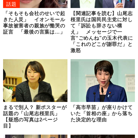
話題
「そもそも会社のせいで起
【関連記事を読む】山尾志
きた人災」 イオンモール
桜里氏は国民民主党に対し
事故被害者の親族が慟哭の
て「訴訟も辞さない構
証言 「最後の言葉は…」
え」 メッセージで一
言“ごめんね”の玉木代表に
「これのどこが謝罪だ」と
激怒
まるで別人？ 新ポスターが
「高市早苗」が座りかけて
話題の「山尾志桜里氏」
いた「首相の座」から落ち
【疑惑の写真は2ページ
た決定的な理由
目】