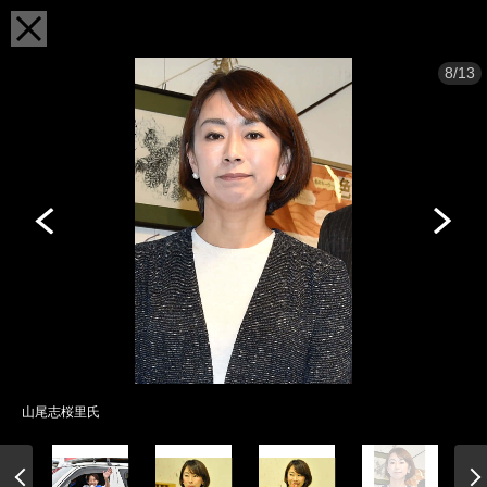
8/13
山尾志桜里氏