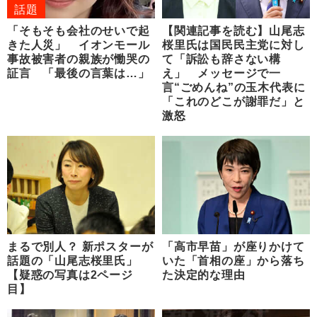
話題
「そもそも会社のせいで起
【関連記事を読む】山尾志
きた人災」 イオンモール
桜里氏は国民民主党に対し
事故被害者の親族が慟哭の
て「訴訟も辞さない構
証言 「最後の言葉は…」
え」 メッセージで一
言“ごめんね”の玉木代表に
「これのどこが謝罪だ」と
激怒
まるで別人？ 新ポスターが
「高市早苗」が座りかけて
話題の「山尾志桜里氏」
いた「首相の座」から落ち
【疑惑の写真は2ページ
た決定的な理由
目】