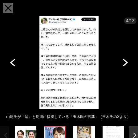
4/13
山尾氏が「嘘」と周囲に指摘している「玉木氏の言葉」（玉木氏のXより）