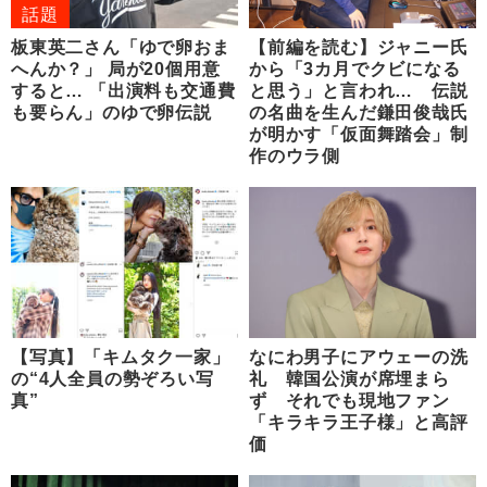
話題
板東英二さん「ゆで卵おま
【前編を読む】ジャニー氏
へんか？」 局が20個用意
から「3カ月でクビになる
すると… 「出演料も交通費
と思う」と言われ… 伝説
も要らん」のゆで卵伝説
の名曲を生んだ鎌田俊哉氏
が明かす「仮面舞踏会」制
作のウラ側
【写真】「キムタク一家」
なにわ男子にアウェーの洗
の“4人全員の勢ぞろい写
礼 韓国公演が席埋まら
真”
ず それでも現地ファン
「キラキラ王子様」と高評
価