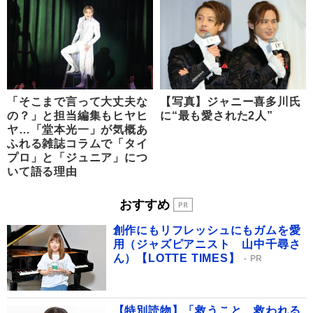
「そこまで言って大丈夫な
【写真】ジャニー喜多川氏
の？」と担当編集もヒヤヒ
に“最も愛された2人”
ヤ…「堂本光一」が気概あ
ふれる雑誌コラムで「タイ
プロ」と「ジュニア」につ
いて語る理由
おすすめ
創作にもリフレッシュにもガムを愛
用（ジャズピアニスト 山中千尋さ
ん）【LOTTE TIMES】
PR
【特別読物】「救うこと、救われる