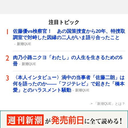
注目トピック
佐藤優vs検察官！ あの国策捜査から20年、特捜取
調室で対峙した因縁の二人がいま語り合ったこと
新潮QUE
肉乃小路ニクヨ「わたし」の人生を生きるための5
冊
新潮QUE
〈本人インタビュー〉渦中の当事者「佐藤二朗」は
何を語ったのか――「フジテレビ」で起きた「橋本
愛」とのハラスメント騒動
新潮QUE
「新潮QUE」とは？