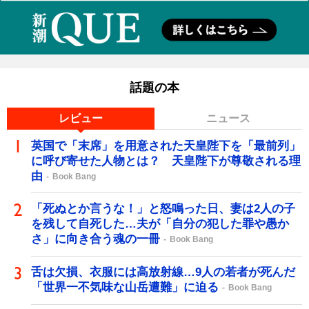
話題の本
レビュー
ニュース
英国で「末席」を用意された天皇陛下を「最前列」
に呼び寄せた人物とは？ 天皇陛下が尊敬される理
由
Book Bang
「死ぬとか言うな！」と怒鳴った日、妻は2人の子
を残して自死した…夫が「自分の犯した罪や愚か
さ」に向き合う魂の一冊
Book Bang
舌は欠損、衣服には高放射線…9人の若者が死んだ
「世界一不気味な山岳遭難」に迫る
Book Bang