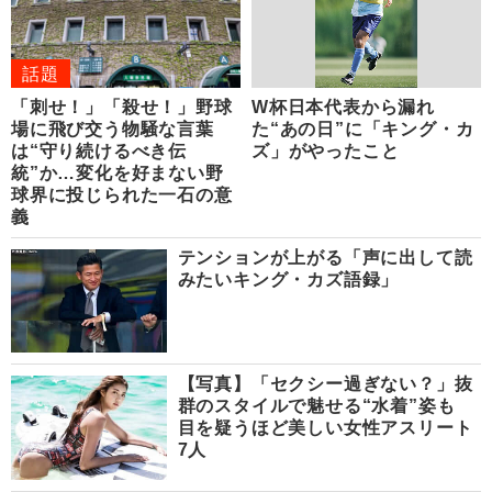
話題
「刺せ！」「殺せ！」野球
W杯日本代表から漏れ
場に飛び交う物騒な言葉
た“あの日”に「キング・カ
は“守り続けるべき伝
ズ」がやったこと
統”か…変化を好まない野
球界に投じられた一石の意
義
テンションが上がる「声に出して読
みたいキング・カズ語録」
【写真】「セクシー過ぎない？」抜
群のスタイルで魅せる“水着”姿も
目を疑うほど美しい女性アスリート
7人