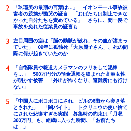
「玖瑠美の最期の言葉は…」 イオンモール事故被
害者の親族が慟哭の証言 「おばたちは制止できな
かった自分たちを責めている」 さらに、間一髪で
事故を免れた従業員の証言も
左目周囲の痣は「脳の動脈が破れ、その血が溜まっ
ていた」 09年に孤独死「大原麗子さん」、死の間
際に何が起きていたのか
「自衛隊員や報道カメラマンのフリをして泥棒
を…」 500万円分の預金通帳を盗まれた高齢女性
が明かす被害 「外出が怖くなり、避難所にも行け
ない」
「中国人にボコボコにされ、ビルの6階から突き落
とされた」 「闇バイト」 トクリュウの使い捨て
にされた悲惨すぎる実態 募集時の約束は「月収
300万円」も、組織に入った瞬間、「お前たち
は…」