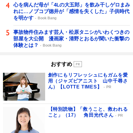
心を病んだ母が「4Lの大五郎」を飲み干しゲロまみ
れに…ノブコブ徳井が「感情を失くした」子供時代
を明かす
Book Bang
事故物件住みます芸人・松原タニシがいわくつきの
部屋を大公開 漫画家・清野とおるが聞いた衝撃の
体験とは？
Book Bang
おすすめ
創作にもリフレッシュにもガムを愛
用（ジャズピアニスト 山中千尋さ
ん）【LOTTE TIMES】
PR
【特別読物】「救うこと、救われる
こと」（17） 角田光代さん
PR