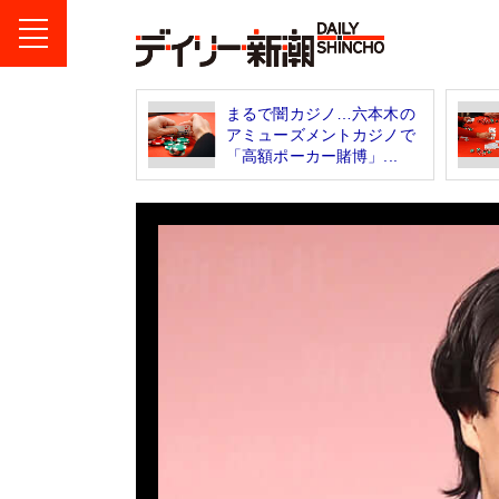
まるで闇カジノ…六本木の
アミューズメントカジノで
「高額ポーカー賭博」...