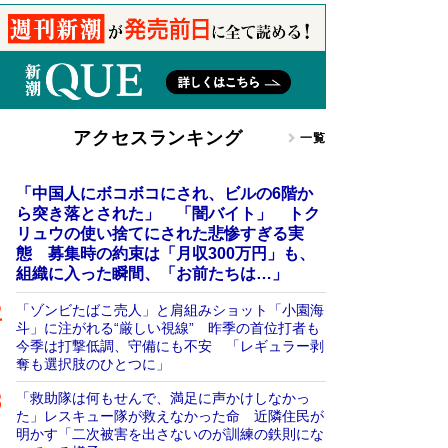
アクセスランキング
一覧
「中国人にボコボコにされ、ビルの6階か
ら突き落とされた」 「闇バイト」 トク
リュウの使い捨てにされた悲惨すぎる実
態 募集時の約束は「月収300万円」も、
組織に入った瞬間、「お前たちは…」
「ゾンビたばこ売人」と肩組みショット「小園海
斗」に注がれる“厳しい視線” 昨季の首位打者も
今季は打撃低調、守備にも不安 「レギュラー剥
奪も選択肢のひとつに」
「救助隊は何もせんで、満足に声かけしなかっ
た」レスキュー隊が救えなかった命 近隣住民が
明かす「二次被害を出さないのが訓練の鉄則にな