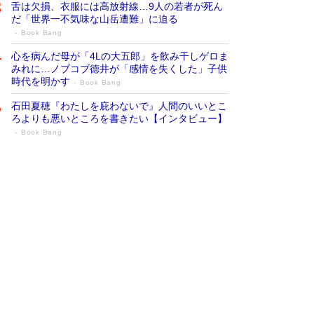
舌は欠損、衣服には高放射線…9人の若者が死ん
だ「世界一不気味な山岳遭難」に迫る
Book Bang
心を病んだ母が「4Lの大五郎」を飲み干しゲロま
みれに…ノブコブ徳井が「感情を失くした」子供
時代を明かす
Book Bang
石田夏穂『わたしを庇わないで』人間のいいとこ
ろよりも悪いところを書きたい【インタビュー】
Book Bang
73歳でも働くしかない 「老後レス時代」
に交通誘導員の独白が話題
Book Bang
「なんで？ そんな馬鹿な……」90歳になった作
家・阿刀田高さんが、ひとり暮らしの生活を明か
す
Book Bang
追悼・東野圭吾さん 週間ベストセラーランキン
グに『容疑者Xの献身』『白夜行』など代表作が
並ぶ［文庫ベストセラー］
Book Bang
和田秀樹の70代、80代向け新書がベスト3を独
占 上半期1位にも選出［新書ベストセラー］