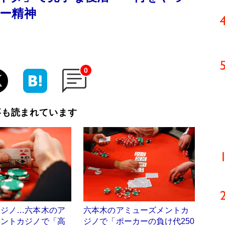
ー精神
0
事も読まれています
カジノ…六本木のア
六本木のアミューズメントカ
メントカジノで「高
ジノで「ポーカーの負け代250