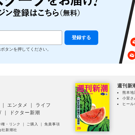
録ボタンを押してください。
週刊新
熊本地
小室さ
ヒール
｜
エンタメ
｜
ライフ
ガ
｜
ドクター新潮
作権・リンク
｜
ご購入
｜
免責事項
会社新潮社