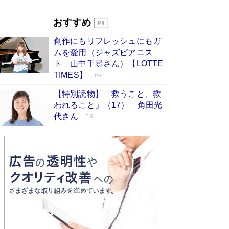
Book Bang
「『火垂るの墓』は、大嘘である」原作者が抱き
おすすめ
続けた“自責の念”とは…「自己憐憫は描きたくな
い」監督が徹底的にこだわったこと（後編） #
創作にもリフレッシュにもガ
戦争の記憶
Book Bang
ムを愛用（ジャズピアニス
ト 山中千尋さん）【LOTTE
TIMES】
PR
【特別読物】「救うこと、救
われること」（17） 角田光
代さん
PR