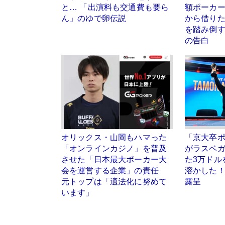
と… 「出演料も交通費も要ら
額ポーカ
ん」のゆで卵伝説
から借りた
を踏み倒
の告白
オリックス・山岡もハマった
「京大卒ポー
「オンラインカジノ」を普及
がラスベ
させた「日本最大ポーカー大
た3万ドル
会を運営する企業」の責任
溶かした
元トップは「適法化に努めて
露呈
います」