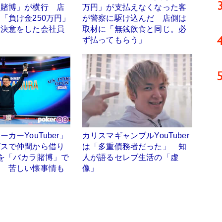
ー賭博」が横行 店
万円」が支払えなくなった客
「負け金250万円」
が警察に駆け込んだ 店側は
す決意をした会社員
取材に「無銭飲食と同じ。必
ず払ってもらう」
カーYouTuber」
カリスマギャンブルYouTuber
ガスで仲間から借り
は「多重債務者だった」 知
を「バカラ賭博」で
人が語るセレブ生活の「虚
！ 苦しい懐事情も
像」