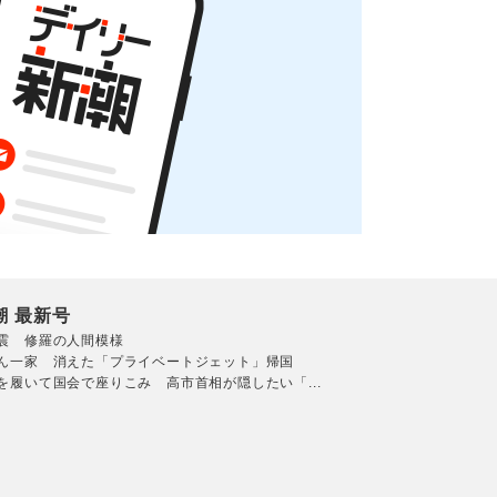
潮 最新号
震 修羅の人間模様
ん一家 消えた「プライベートジェット」帰国
を履いて国会で座りこみ 高市首相が隠したい「...