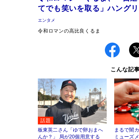
てでも笑いを取る」ハングリ
エンタメ
令和ロマンの高比良くるま
こんな記
話題
板東英二さん「ゆで卵おまへ
まるで闇
んか？」 局が20個用意する
ミューズ