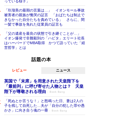
っている様子」
「玖瑠美の最期の言葉は…」 イオンモール事故
被害者の親族が慟哭の証言 「おばたちは制止で
きなかった自分たちを責めている」 さらに、間
一髪で事故を免れた従業員の証言も
「父の遺産を最良の状態で引き継ぐことが…」
イオン爆発で非難殺到の「ハビタ」エリート社長
はハーバードでMBA取得 かつて語っていた「経
営哲学」とは
話題の本
レビュー
ニュース
英国で「末席」を用意された天皇陛下を
「最前列」に呼び寄せた人物とは？ 天皇
陛下が尊敬される理由
Book Bang
「死ぬとか言うな！」と怒鳴った日、妻は2人の
子を残して自死した…夫が「自分の犯した罪や愚
かさ」に向き合う魂の一冊
Book Bang