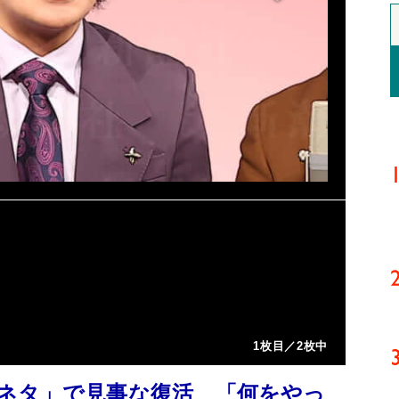
1枚目／2枚中
ネタ」で見事な復活 「何をやっ