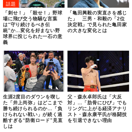
話題
「刺せ！」「殺せ！」野球
「亀田興毅の実直さを感じ
場に飛び交う物騒な言葉
た」 三男・和毅の「2位
は“守り続けるべき伝
決定戦」で見られた亀田家
統”か…変化を好まない野
の大きな変化とは
球界に投じられた一石の意
義
生涯2度目のダウンを喫し
父・森永卓郎氏は「大反
た「井上尚弥」はどこまで
対」…「肋骨にひび」でも
勝ち続けられるのか…「負
リングに上がる経済アナリ
けられない戦い」が続く過
スト・森永康平氏が格闘技
酷すぎる“防衛ロード”見直
を引退できない理由
しは