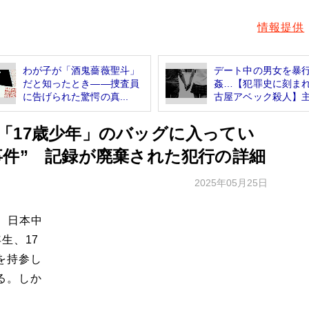
情報提供
わが子が「酒鬼薔薇聖斗」
デート中の男女を暴
だと知ったとき――捜査員
姦…【犯罪史に刻ま
に告げられた驚愕の真...
古屋アベック殺人】主.
「17歳少年」のバッグに入ってい
事件” 記録が廃棄された犯行の詳細
2025年05月25日
、日本中
生、17
を持参し
る。しか