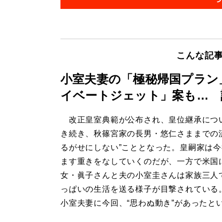
こんな記
小室夫妻の「極秘帰国プラン
イベートジェット」案も… 
改正皇室典範が公布され、皇位継承につ
き続き、秋篠宮家の長男・悠仁さままでの
るがせにしない”こととなった。皇嗣家は
ます重きをなしていくのだが、一方で米国
女・眞子さんと夫の小室圭さんは家族三人
っぱいの生活を送る様子が目撃されている
小室夫妻に今回、“思わぬ動き”があったと