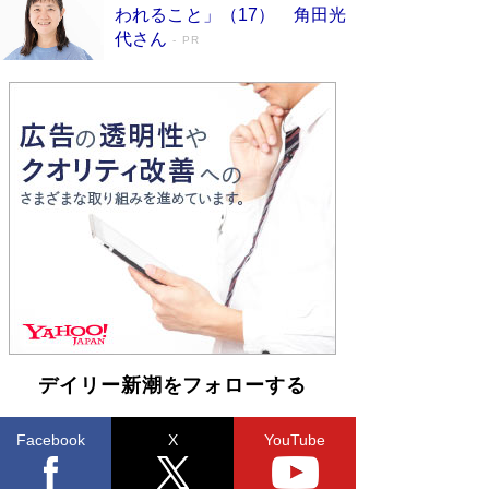
われること」（17） 角田光
ンガ」も収録
Book Bang
代さん
PR
美輪明宏 晩年の回答を集めた『ほほえんで生き
るための人生相談』がランクイン［エンターテイ
メントベストセラー］
Book Bang
「『火垂るの墓』は、大嘘である」原作者が抱き
続けた“自責の念”とは…「自己憐憫は描きたくな
い」監督が徹底的にこだわったこと（後編） #
戦争の記憶
Book Bang
入社10年目にして最下位の営業がトップに大逆
転 上司の“意外な一言”から生まれた「雑談のテ
クニック」とは
Book Bang
皇室はなぜ世界から尊敬されているのか？ 「天
皇陛下はお元気でおられるか」がサウジ国王の第
一声になる理由
Book Bang
デイリー新潮をフォローする
Facebook
X
YouTube