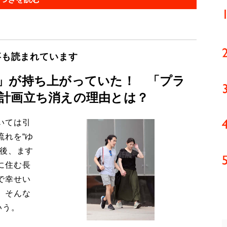
事も読まれています
」が持ち上がっていた！ 「プラ
計画立ち消えの理由とは？
いては引
流れを“ゆ
今後、ます
に住む長
で幸せい
。そんな
いう。