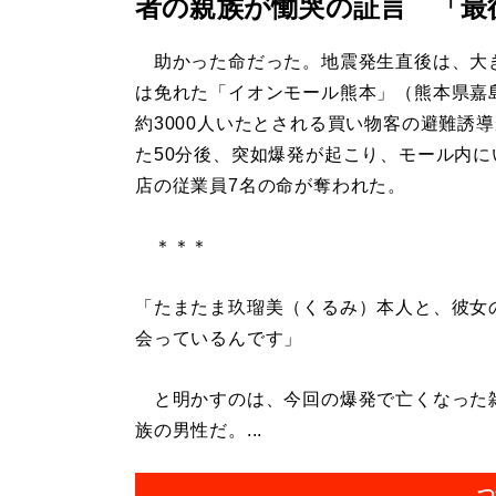
者の親族が慟哭の証言 「最
助かった命だった。地震発生直後は、大
は免れた「イオンモール熊本」（熊本県嘉
約3000人いたとされる買い物客の避難誘
た50分後、突如爆発が起こり、モール内に
店の従業員7名の命が奪われた。
＊＊＊
「たまたま玖瑠美（くるみ）本人と、彼女
会っているんです」
と明かすのは、今回の爆発で亡くなった雑
族の男性だ。...
つ