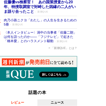
佐藤優vs検察官！ あの国策捜査から20
年、特捜取調室で対峙した因縁の二人がい
ま語り合ったこと
新潮QUE
肉乃小路ニクヨ「わたし」の人生を生きるための
5冊
新潮QUE
〈本人インタビュー〉渦中の当事者「佐藤二朗」
は何を語ったのか――「フジテレビ」で起きた
「橋本愛」とのハラスメント騒動
新潮QUE
「新潮QUE」とは？
話題の本
レビュー
ニュース