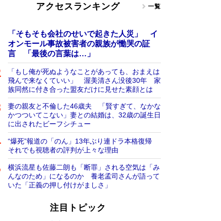
アクセスランキング
一覧
「そもそも会社のせいで起きた人災」 イ
オンモール事故被害者の親族が慟哭の証
言 「最後の言葉は…」
「もし俺が死ぬようなことがあっても、おまえは
飛んで来なくていい」 渥美清さん没後30年 家
族同然に付き合った盟友だけに見せた素顔とは
妻の親友と不倫した46歳夫 「賢すぎて、なかな
かつついてこない」妻との結婚は、32歳の誕生日
に出されたビーフシチュー
“爆死”報道の「のん」13年ぶり連ドラ本格復帰
それでも視聴者の評判が上々な理由
横浜流星も佐藤二朗も「断罪」される空気は「み
んなのため」になるのか 養老孟司さんが語って
いた「正義の押し付けがましさ」
注目トピック