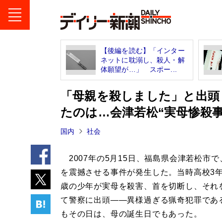
【後編を読む】「インター
ネットに耽溺し、殺人・解
体願望が…」 スポー...
「母親を殺しました」と出頭
たのは…会津若松“実母惨殺
国内
社会
2007年の5月15日、福島県会津若松市で
を震撼させる事件が発生した。当時高校3年
歳の少年が実母を殺害、首を切断し、それ
て警察に出頭――異様過ぎる猟奇犯罪であ
もその日は、母の誕生日でもあった。