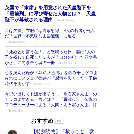
英国で「末席」を用意された天皇陛下を
「最前列」に呼び寄せた人物とは？ 天皇
陛下が尊敬される理由
Book Bang
舌は欠損、衣服には高放射線…9人の若者が死ん
だ「世界一不気味な山岳遭難」に迫る
Book Bang
「死ぬとか言うな！」と怒鳴った日、妻は2人の
子を残して自死した…夫が「自分の犯した罪や愚
かさ」に向き合う魂の一冊
Book Bang
心を病んだ母が「4Lの大五郎」を飲み干しゲロま
みれに…ノブコブ徳井が「感情を失くした」子供
時代を明かす
Book Bang
今思い出しても涙が出そう…「明石家さんま」の
カッコよすぎる一言とは？ 「電波少年」伝説の
プロデューサーによる『人間・明石家さんま』評
Book Bang
「宇宙兄弟」最終46巻がベストセラー1
おすすめ
位 宇宙開発への関心を押し上げた18年の
【特別読物】「救うこと、救
物語に幕 特装版には「宇宙で描かれたマ