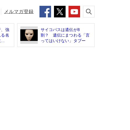
メルマガ登録
行、強
サイコパスは遺伝が8
れる名
割？ 遺伝にまつわる「言
..
ってはいけない」タブー