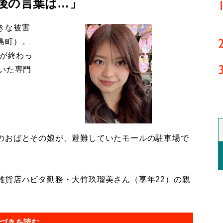
後の言葉は…」
きな被害
島町）。
導が終わっ
いた専門
のおばとその娘が、避難していたモールの駐車場で
貨店ハビタ勤務・大竹玖瑠美さん（享年22）の親
づきを読む