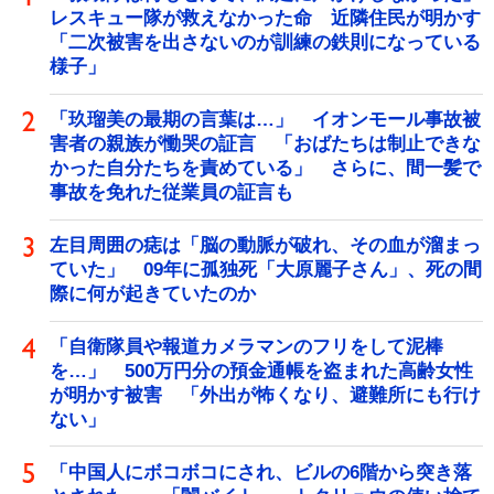
レスキュー隊が救えなかった命 近隣住民が明かす
「二次被害を出さないのが訓練の鉄則になっている
様子」
「玖瑠美の最期の言葉は…」 イオンモール事故被
害者の親族が慟哭の証言 「おばたちは制止できな
かった自分たちを責めている」 さらに、間一髪で
事故を免れた従業員の証言も
左目周囲の痣は「脳の動脈が破れ、その血が溜まっ
ていた」 09年に孤独死「大原麗子さん」、死の間
際に何が起きていたのか
「自衛隊員や報道カメラマンのフリをして泥棒
を…」 500万円分の預金通帳を盗まれた高齢女性
が明かす被害 「外出が怖くなり、避難所にも行け
ない」
「中国人にボコボコにされ、ビルの6階から突き落