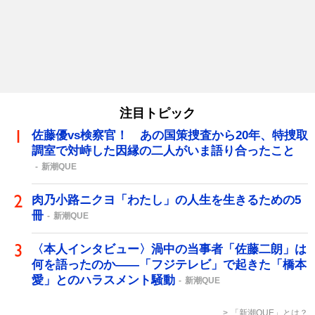
注目トピック
佐藤優vs検察官！ あの国策捜査から20年、特捜取
調室で対峙した因縁の二人がいま語り合ったこと
新潮QUE
肉乃小路ニクヨ「わたし」の人生を生きるための5
冊
新潮QUE
〈本人インタビュー〉渦中の当事者「佐藤二朗」は
何を語ったのか――「フジテレビ」で起きた「橋本
愛」とのハラスメント騒動
新潮QUE
「新潮QUE」とは？