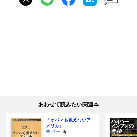
あわせて読みたい関連本
『オバマも救えないア
メリカ』
林 壮一
著