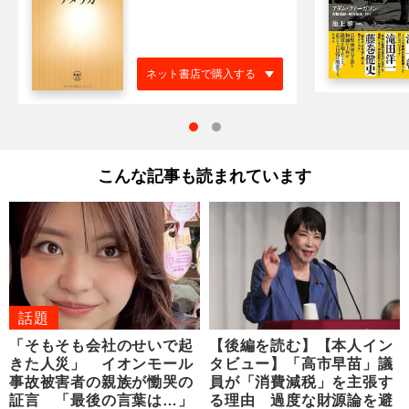
ネット書店で購入する
こんな記事も読まれています
話題
「そもそも会社のせいで起
【後編を読む】【本人イン
きた人災」 イオンモール
タビュー】「高市早苗」議
事故被害者の親族が慟哭の
員が「消費減税」を主張す
証言 「最後の言葉は…」
る理由 過度な財源論を避