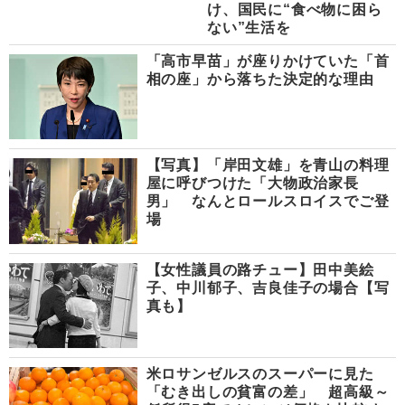
け、国民に“食べ物に困ら
ない”生活を
「高市早苗」が座りかけていた「首
相の座」から落ちた決定的な理由
【写真】「岸田文雄」を青山の料理
屋に呼びつけた「大物政治家長
男」 なんとロールスロイスでご登
場
【女性議員の路チュー】田中美絵
子、中川郁子、吉良佳子の場合【写
真も】
米ロサンゼルスのスーパーに見た
「むき出しの貧富の差」 超高級～