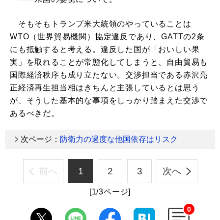
そもそもトランプ米大統領のやっていることは
WTO（世界貿易機関）協定違反であり、GATTの2条
にも抵触すると考える。違反した国が「おいしい果
実」を取れることが常態化してしまうと、自由貿易も
国際経済秩序も成り立たない。交渉担当である赤沢亮
正経済再生担当相はきちんと主張しているとは思う
が、そうした基本的な事項をしっかり踏まえた交渉で
あるべきだ。
次ページ：
防衛力の過度な他国依存はリスク
前へ
1
2
3
次へ
[1/3ページ]
0