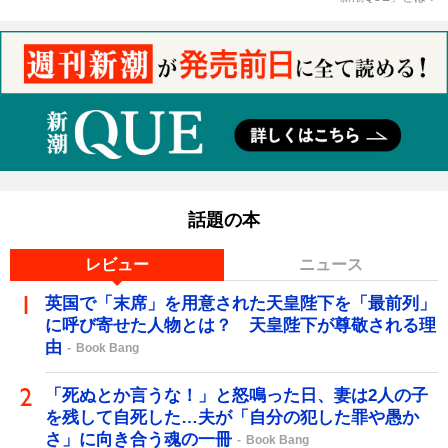
話題の本
レビュー
ニュース
英国で「末席」を用意された天皇陛下を「最前列」
に呼び寄せた人物とは？ 天皇陛下が尊敬される理
由
Book Bang
「死ぬとか言うな！」と怒鳴った日、妻は2人の子
を残して自死した…夫が「自分の犯した罪や愚か
さ」に向き合う魂の一冊
Book Bang