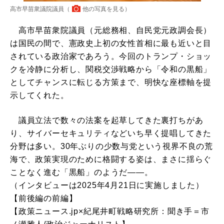
高市早苗衆議院議員（
他の写真を見る
）
高市早苗衆院議員（元総務相、自民党元政調会長）
は国民の間で、憲政史上初の女性首相に最も近いと目
されている政治家であろう。今回のトランプ・ショッ
クを冷静に分析し、関税交渉戦略から「令和の黒船」
としてチャンスに転じる方策まで、明快な座標軸を提
示してくれた。
議員立法で数々の法案を起草してきた裏打ちがあ
り、サイバーセキュリティなどいち早く提唱してきた
分野は多い。30年ぶりの少数与党という視界不良の荒
海で、政策実現のために格闘する姿は、まさに揺らぐ
ことなく進む「黒船」のようだ――。
（インタビューは2025年4月21日に実施しました）
【前後編の前編】
【政策ニュース.jp×紀尾井町戦略研究所：聞き手＝市