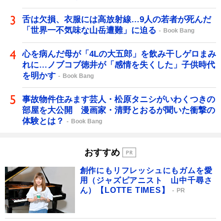
舌は欠損、衣服には高放射線…9人の若者が死んだ
「世界一不気味な山岳遭難」に迫る
Book Bang
心を病んだ母が「4Lの大五郎」を飲み干しゲロまみ
れに…ノブコブ徳井が「感情を失くした」子供時代
を明かす
Book Bang
事故物件住みます芸人・松原タニシがいわくつきの
部屋を大公開 漫画家・清野とおるが聞いた衝撃の
体験とは？
Book Bang
おすすめ
創作にもリフレッシュにもガムを愛
用（ジャズピアニスト 山中千尋さ
ん）【LOTTE TIMES】
PR