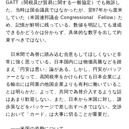
GATT（関税及び貿易に関する一般協定）でも敗訴し
た。当時は国会議員ではなかったが、翌87年から渡米
していた（米国連邦議会 Congressional Fellow）た
め、記憶が鮮明に残っている。数値を明記しても達成
できるかどうかは分からず、具体的な数字を出して約
束すべきではない。
日米間で為替に踏み込む合意もしてほしくないと非
常に強く思っている。日本国内には物価高騰などを踏
まえ「円安は悪い」論がある。しかし、円安がバッフ
ァーとなって、高関税率をかけられても日本企業によ
る輸出には同業の他国企業よりも有利に働いているこ
とは明らかだ。よって、共同で為替介入するような話
はあまり歓迎しない。また、日本から米国に対し、譲
歩策などをパッケージで差し出すべきではない。交渉
において「カード」は大事に切ることが重要だ。
――米国の姿勢について。