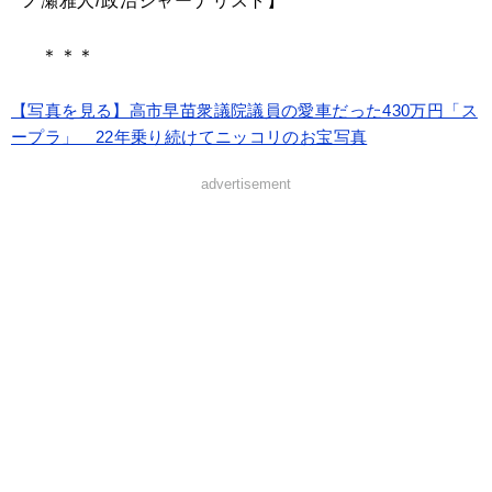
ノ瀬雅人/政治ジャーナリスト】
＊＊＊
【写真を見る】高市早苗衆議院議員の愛車だった430万円「ス
ープラ」 22年乗り続けてニッコリのお宝写真
advertisement