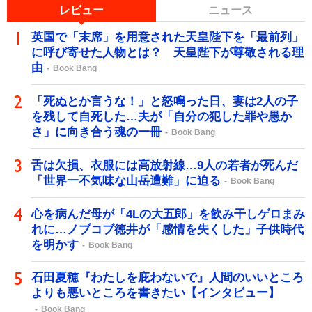
レビュー
ニュース
英国で「末席」を用意された天皇陛下を「最前列」
に呼び寄せた人物とは？ 天皇陛下が尊敬される理
由
Book Bang
「死ぬとか言うな！」と怒鳴った日、妻は2人の子
を残して自死した…夫が「自分の犯した罪や愚か
さ」に向き合う魂の一冊
Book Bang
舌は欠損、衣服には高放射線…9人の若者が死んだ
「世界一不気味な山岳遭難」に迫る
Book Bang
心を病んだ母が「4Lの大五郎」を飲み干しゲロまみ
れに…ノブコブ徳井が「感情を失くした」子供時代
を明かす
Book Bang
石田夏穂『わたしを庇わないで』人間のいいところ
よりも悪いところを書きたい【インタビュー】
Book Bang