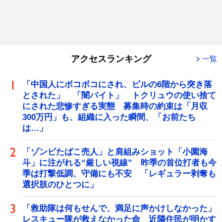
アクセスランキング
一覧
「中国人にボコボコにされ、ビルの6階から突き落
とされた」 「闇バイト」 トクリュウの使い捨て
にされた悲惨すぎる実態 募集時の約束は「月収
300万円」も、組織に入った瞬間、「お前たち
は…」
「ゾンビたばこ売人」と肩組みショット「小園海
斗」に注がれる“厳しい視線” 昨季の首位打者も今
季は打撃低調、守備にも不安 「レギュラー剥奪も
選択肢のひとつに」
「救助隊は何もせんで、満足に声かけしなかった」
レスキュー隊が救えなかった命 近隣住民が明かす