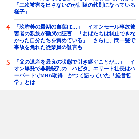
「二次被害を出さないのが訓練の鉄則になっている
様子」
「玖瑠美の最期の言葉は…」 イオンモール事故被
害者の親族が慟哭の証言 「おばたちは制止できな
かった自分たちを責めている」 さらに、間一髪で
事故を免れた従業員の証言も
「父の遺産を最良の状態で引き継ぐことが…」 イ
オン爆発で非難殺到の「ハビタ」エリート社長はハ
ーバードでMBA取得 かつて語っていた「経営哲
学」とは