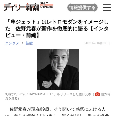
情報提供する
「隼ジェット」はレトロモダンをイメージし
た 佐野元春が新作を徹底的に語る【インタ
ビュー・前編】
エンタメ
芸能
2025年04月26日
3月にアルバム『HAYABUSA JET 1』をリリースした佐野元春（
他の写
真を見る
）
佐野元春が現在69歳。そう聞いて感慨にふける人
は、自らの年齢を思い出し、深く納得し、数々の名曲