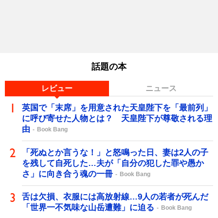
話題の本
レビュー
ニュース
英国で「末席」を用意された天皇陛下を「最前列」
に呼び寄せた人物とは？ 天皇陛下が尊敬される理
由
Book Bang
「死ぬとか言うな！」と怒鳴った日、妻は2人の子
を残して自死した…夫が「自分の犯した罪や愚か
さ」に向き合う魂の一冊
Book Bang
舌は欠損、衣服には高放射線…9人の若者が死んだ
「世界一不気味な山岳遭難」に迫る
Book Bang