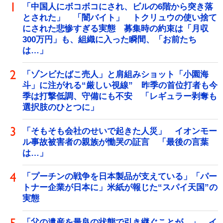
「中国人にボコボコにされ、ビルの6階から突き落
とされた」 「闇バイト」 トクリュウの使い捨て
にされた悲惨すぎる実態 募集時の約束は「月収
300万円」も、組織に入った瞬間、「お前たち
は…」
「ゾンビたばこ売人」と肩組みショット「小園海
斗」に注がれる“厳しい視線” 昨季の首位打者も今
季は打撃低調、守備にも不安 「レギュラー剥奪も
選択肢のひとつに」
「そもそも会社のせいで起きた人災」 イオンモー
ル事故被害者の親族が慟哭の証言 「最後の言葉
は…」
「プーチンの戦争を日本製品が支えている」「パー
トナー企業が日本に」米紙が報じた“スパイ天国”の
実態
「父の遺産を最良の状態で引き継ぐことが…」 イ