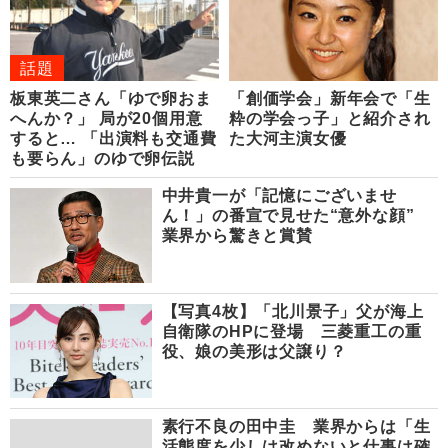
話題
板東英二さん「ゆで卵おま
「創価学会」新年会で「生
へんか？」 局が20個用意
粋の学会っ子」と紹介され
すると… 「出演料も交通費
た大河主演女優
も要らん」のゆで卵伝説
中井貴一が「記憶にございませ
ん！」の番宣で見せた“意外な顔”
業界から驚きと賞賛
【写真4枚】「北川景子」父が海上
自衛隊のHPに登場 三菱重工の重
役、娘の美形は父譲り？
素行不良の田中圭 業界からは「生
活態度を少しは改めないと仕事は確