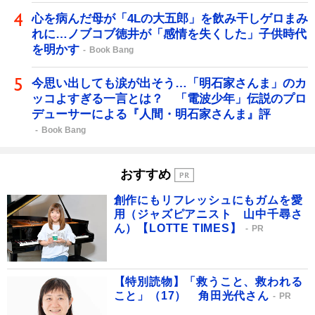
心を病んだ母が「4Lの大五郎」を飲み干しゲロまみ
れに…ノブコブ徳井が「感情を失くした」子供時代
を明かす
Book Bang
今思い出しても涙が出そう…「明石家さんま」のカ
ッコよすぎる一言とは？ 「電波少年」伝説のプロ
デューサーによる『人間・明石家さんま』評
Book Bang
おすすめ
創作にもリフレッシュにもガムを愛
用（ジャズピアニスト 山中千尋さ
ん）【LOTTE TIMES】
PR
【特別読物】「救うこと、救われる
こと」（17） 角田光代さん
PR