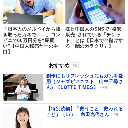
「日本人のメルペイから抜
在日中国人のSNSで“格安
き取ったカネで――」コン
販売”されている「チケッ
ビニで60万円分を“爆買
ト」とは【日本で金儲けす
い”【中国人転売ヤーの手
る「闇のカラクリ」】
口】
おすすめ
創作にもリフレッシュにもガムを愛
用（ジャズピアニスト 山中千尋さ
ん）【LOTTE TIMES】
PR
【特別読物】「救うこと、救われる
こと」（17） 角田光代さん
PR