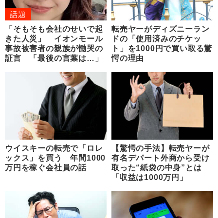
話題
「そもそも会社のせいで起
転売ヤーがディズニーラン
きた人災」 イオンモール
ドの「使用済みのチケッ
事故被害者の親族が慟哭の
ト」を1000円で買い取る驚
証言 「最後の言葉は…」
愕の理由
ウイスキーの転売で「ロレ
【驚愕の手法】転売ヤーが
ックス」を買う 年間1000
有名デパート外商から受け
万円を稼ぐ会社員の話
取った“紙袋の中身”とは
「収益は1000万円」