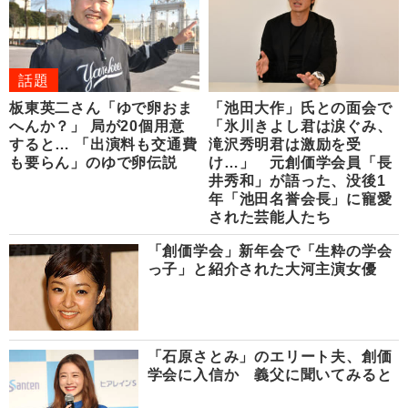
話題
板東英二さん「ゆで卵おま
「池田大作」氏との面会で
へんか？」 局が20個用意
「氷川きよし君は涙ぐみ、
すると… 「出演料も交通費
滝沢秀明君は激励を受
も要らん」のゆで卵伝説
け…」 元創価学会員「長
井秀和」が語った、没後1
年「池田名誉会長」に寵愛
された芸能人たち
「創価学会」新年会で「生粋の学会
っ子」と紹介された大河主演女優
「石原さとみ」のエリート夫、創価
学会に入信か 義父に聞いてみると