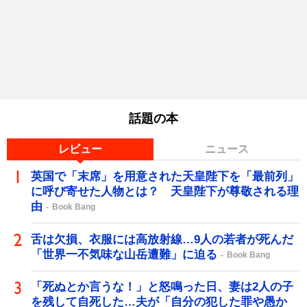
話題の本
レビュー
ニュース
英国で「末席」を用意された天皇陛下を「最前列」
に呼び寄せた人物とは？ 天皇陛下が尊敬される理
由
Book Bang
舌は欠損、衣服には高放射線…9人の若者が死んだ
「世界一不気味な山岳遭難」に迫る
Book Bang
「死ぬとか言うな！」と怒鳴った日、妻は2人の子
を残して自死した…夫が「自分の犯した罪や愚か