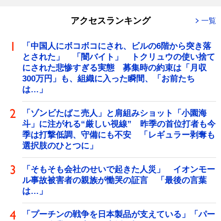
アクセスランキング
一覧
「中国人にボコボコにされ、ビルの6階から突き落
とされた」 「闇バイト」 トクリュウの使い捨て
にされた悲惨すぎる実態 募集時の約束は「月収
300万円」も、組織に入った瞬間、「お前たち
は…」
「ゾンビたばこ売人」と肩組みショット「小園海
斗」に注がれる“厳しい視線” 昨季の首位打者も今
季は打撃低調、守備にも不安 「レギュラー剥奪も
選択肢のひとつに」
「そもそも会社のせいで起きた人災」 イオンモー
ル事故被害者の親族が慟哭の証言 「最後の言葉
は…」
「プーチンの戦争を日本製品が支えている」「パー