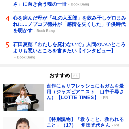
さ」に向き合う魂の一冊
Book Bang
心を病んだ母が「4Lの大五郎」を飲み干しゲロまみ
れに…ノブコブ徳井が「感情を失くした」子供時代
を明かす
Book Bang
石田夏穂『わたしを庇わないで』人間のいいところ
よりも悪いところを書きたい【インタビュー】
Book Bang
おすすめ
創作にもリフレッシュにもガムを愛
用（ジャズピアニスト 山中千尋さ
ん）【LOTTE TIMES】
PR
【特別読物】「救うこと、救われる
こと」（17） 角田光代さん
PR