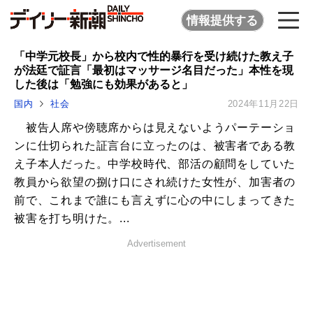
情報提供する
「中学元校長」から校内で性的暴行を受け続けた教え子
が法廷で証言「最初はマッサージ名目だった」本性を現
した後は「勉強にも効果があると」
国内
社会
2024年11月22日
被告人席や傍聴席からは見えないようパーテーショ
ンに仕切られた証言台に立ったのは、被害者である教
え子本人だった。中学校時代、部活の顧問をしていた
教員から欲望の捌け口にされ続けた女性が、加害者の
前で、これまで誰にも言えずに心の中にしまってきた
被害を打ち明けた。...
Advertisement