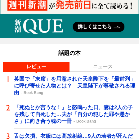
話題の本
レビュー
ニュース
英国で「末席」を用意された天皇陛下を「最前列」
に呼び寄せた人物とは？ 天皇陛下が尊敬される理
由
Book Bang
「死ぬとか言うな！」と怒鳴った日、妻は2人の子
を残して自死した…夫が「自分の犯した罪や愚か
さ」に向き合う魂の一冊
Book Bang
舌は欠損、衣服には高放射線…9人の若者が死んだ