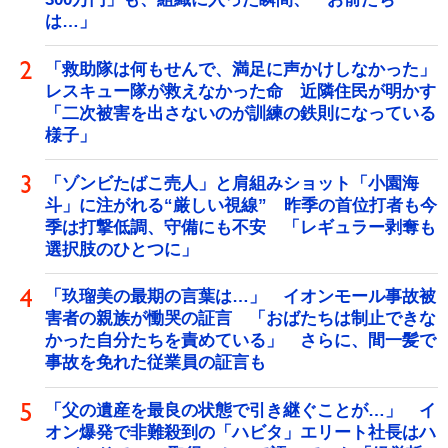
は…」
「救助隊は何もせんで、満足に声かけしなかった」
レスキュー隊が救えなかった命 近隣住民が明かす
「二次被害を出さないのが訓練の鉄則になっている
様子」
「ゾンビたばこ売人」と肩組みショット「小園海
斗」に注がれる“厳しい視線” 昨季の首位打者も今
季は打撃低調、守備にも不安 「レギュラー剥奪も
選択肢のひとつに」
「玖瑠美の最期の言葉は…」 イオンモール事故被
害者の親族が慟哭の証言 「おばたちは制止できな
かった自分たちを責めている」 さらに、間一髪で
事故を免れた従業員の証言も
「父の遺産を最良の状態で引き継ぐことが…」 イ
オン爆発で非難殺到の「ハビタ」エリート社長はハ