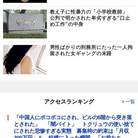
教え子に性暴力の「小学校教師」
公判で明かされた卑劣すぎる“口止
め工作”の中身
男性ばかりの刑務所にたった一人拘
留された女ギャングの末路
アクセスランキング
一覧
「中国人にボコボコにされ、ビルの6階から突き落
とされた」 「闇バイト」 トクリュウの使い捨て
にされた悲惨すぎる実態 募集時の約束は「月収
300万円」も、組織に入った瞬間、「お前たち