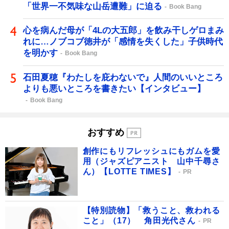
「世界一不気味な山岳遭難」に迫る
Book Bang
心を病んだ母が「4Lの大五郎」を飲み干しゲロまみ
れに…ノブコブ徳井が「感情を失くした」子供時代
を明かす
Book Bang
石田夏穂『わたしを庇わないで』人間のいいところ
よりも悪いところを書きたい【インタビュー】
Book Bang
おすすめ
創作にもリフレッシュにもガムを愛
用（ジャズピアニスト 山中千尋さ
ん）【LOTTE TIMES】
PR
【特別読物】「救うこと、救われる
こと」（17） 角田光代さん
PR