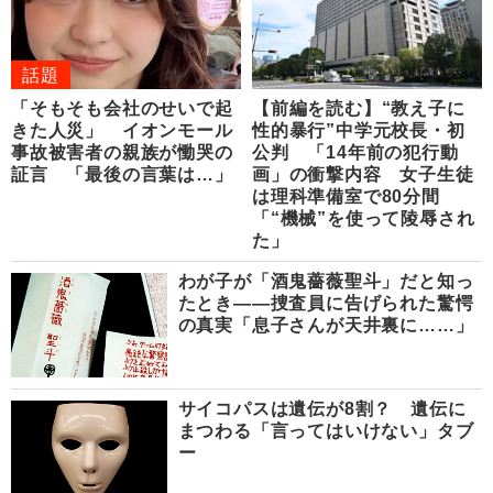
話題
「そもそも会社のせいで起
【前編を読む】“教え子に
きた人災」 イオンモール
性的暴行”中学元校長・初
事故被害者の親族が慟哭の
公判 「14年前の犯行動
証言 「最後の言葉は…」
画」の衝撃内容 女子生徒
は理科準備室で80分間
「“機械”を使って陵辱され
た」
わが子が「酒鬼薔薇聖斗」だと知っ
たとき――捜査員に告げられた驚愕
の真実「息子さんが天井裏に……」
サイコパスは遺伝が8割？ 遺伝に
まつわる「言ってはいけない」タブ
ー