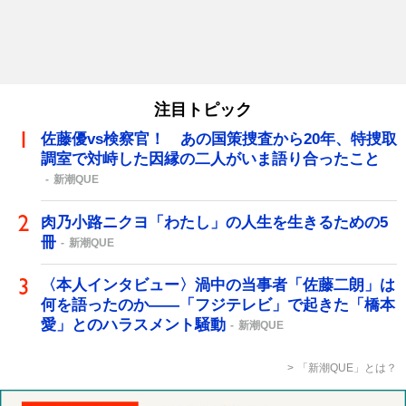
注目トピック
佐藤優vs検察官！ あの国策捜査から20年、特捜取
調室で対峙した因縁の二人がいま語り合ったこと
新潮QUE
肉乃小路ニクヨ「わたし」の人生を生きるための5
冊
新潮QUE
〈本人インタビュー〉渦中の当事者「佐藤二朗」は
何を語ったのか――「フジテレビ」で起きた「橋本
愛」とのハラスメント騒動
新潮QUE
「新潮QUE」とは？