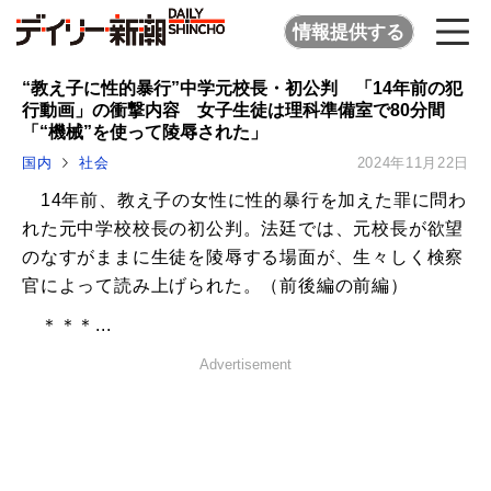
情報提供する
“教え子に性的暴行”中学元校長・初公判 「14年前の犯
行動画」の衝撃内容 女子生徒は理科準備室で80分間
「“機械”を使って陵辱された」
国内
社会
2024年11月22日
14年前、教え子の女性に性的暴行を加えた罪に問わ
れた元中学校校長の初公判。法廷では、元校長が欲望
のなすがままに生徒を陵辱する場面が、生々しく検察
官によって読み上げられた。（前後編の前編）
＊＊＊...
Advertisement