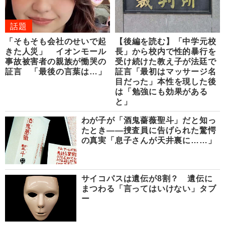
話題
「そもそも会社のせいで起
【後編を読む】「中学元校
きた人災」 イオンモール
長」から校内で性的暴行を
事故被害者の親族が慟哭の
受け続けた教え子が法廷で
証言 「最後の言葉は…」
証言「最初はマッサージ名
目だった」本性を現した後
は「勉強にも効果がある
と」
わが子が「酒鬼薔薇聖斗」だと知っ
たとき――捜査員に告げられた驚愕
の真実「息子さんが天井裏に……」
サイコパスは遺伝が8割？ 遺伝に
まつわる「言ってはいけない」タブ
ー