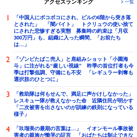
アクセスランキング
一覧
「中国人にボコボコにされ、ビルの6階から突き落
とされた」 「闇バイト」 トクリュウの使い捨て
にされた悲惨すぎる実態 募集時の約束は「月収
300万円」も、組織に入った瞬間、「お前たち
は…」
「ゾンビたばこ売人」と肩組みショット「小園海
斗」に注がれる“厳しい視線” 昨季の首位打者も今
季は打撃低調、守備にも不安 「レギュラー剥奪も
選択肢のひとつに」
「救助隊は何もせんで、満足に声かけしなかった」
レスキュー隊が救えなかった命 近隣住民が明かす
「二次被害を出さないのが訓練の鉄則になっている
様子」
「玖瑠美の最期の言葉は…」 イオンモール事故被
害者の親族が慟哭の証言 「おばたちは制止できな