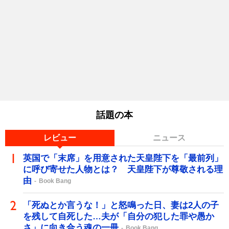
話題の本
レビュー
ニュース
英国で「末席」を用意された天皇陛下を「最前列」
に呼び寄せた人物とは？ 天皇陛下が尊敬される理
由
Book Bang
「死ぬとか言うな！」と怒鳴った日、妻は2人の子
を残して自死した…夫が「自分の犯した罪や愚か
さ」に向き合う魂の一冊
Book Bang