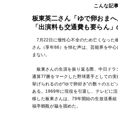
こんな記
板東英二さん「ゆで卵おまへ
「出演料も交通費も要らん」
7月22日に慢性心不全のため亡くなった
さん（享年86）を悼む声は、芸能界を中心
まない。
板東さんの生涯を振り返る際、中日ドラ
通算77勝をマークした野球選手としての実
挙げられるのが“ゆで卵好き”の数々のエピ
ある。1969年に現役を引退し、テレビに
移した板東さんは、79年開始の生放送番組
福亭鶴瓶が脇を固めた。