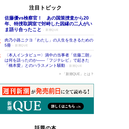
注目トピック
佐藤優vs検察官！ あの国策捜査から20
年、特捜取調室で対峙した因縁の二人がい
ま語り合ったこと
新潮QUE
肉乃小路ニクヨ「わたし」の人生を生きるための
5冊
新潮QUE
〈本人インタビュー〉渦中の当事者「佐藤二朗」
は何を語ったのか――「フジテレビ」で起きた
「橋本愛」とのハラスメント騒動
新潮QUE
「新潮QUE」とは？
話題の本