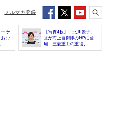
メルマガ登録
「一ケ
【写真4枚】「北川景子」
「おむ
父が海上自衛隊のHPに登
..
場 三菱重工の重役、...