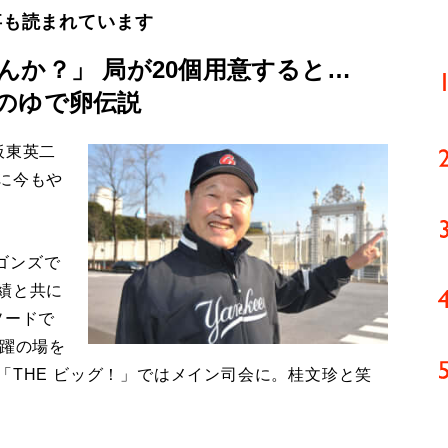
事も読まれています
んか？」 局が20個用意すると…
のゆで卵伝説
板東英二
に今もや
ゴンズで
績と共に
ソードで
活躍の場を
「THE ビッグ！」ではメイン司会に。桂文珍と笑