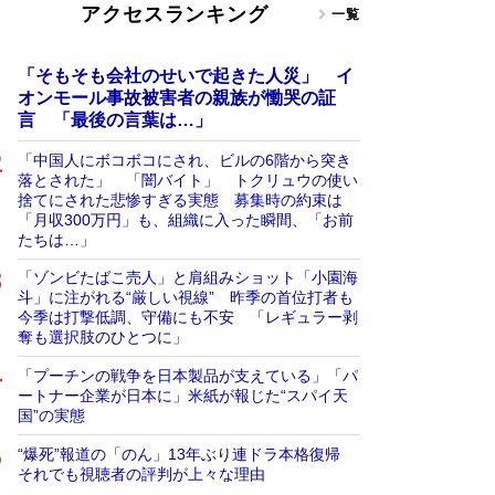
アクセスランキング
一覧
「そもそも会社のせいで起きた人災」 イ
オンモール事故被害者の親族が慟哭の証
言 「最後の言葉は…」
「中国人にボコボコにされ、ビルの6階から突き
落とされた」 「闇バイト」 トクリュウの使い
捨てにされた悲惨すぎる実態 募集時の約束は
「月収300万円」も、組織に入った瞬間、「お前
たちは…」
「ゾンビたばこ売人」と肩組みショット「小園海
斗」に注がれる“厳しい視線” 昨季の首位打者も
今季は打撃低調、守備にも不安 「レギュラー剥
奪も選択肢のひとつに」
「プーチンの戦争を日本製品が支えている」「パ
ートナー企業が日本に」米紙が報じた“スパイ天
国”の実態
“爆死”報道の「のん」13年ぶり連ドラ本格復帰
それでも視聴者の評判が上々な理由