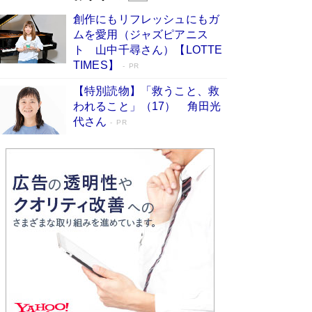
びる」俳優・高嶋政伸が家族に教わっ
創作にもリフレッシュにもガ
た“人を育てるコツ”…芸への考え方を明か
ムを愛用（ジャズピアニス
す
Book Bang
ト 山中千尋さん）【LOTTE
「『火垂るの墓』は、大嘘である」原作者が抱き
TIMES】
PR
続けた“自責の念”とは…「自己憐憫は描きたくな
い」監督が徹底的にこだわったこと（後編） #
【特別読物】「救うこと、救
戦争の記憶
Book Bang
われること」（17） 角田光
代さん
美輪明宏 晩年の回答を集めた『ほほえんで生き
PR
るための人生相談』がランクイン［エンターテイ
メントベストセラー］
Book Bang
「宇宙兄弟」最終46巻がベストセラー1位 宇宙
開発への関心を押し上げた18年の物語に幕 特装
版には「宇宙で描かれたマンガ」も収録
Book Bang
友近氏、絶賛！ 鎌倉を舞台に、孤独を抱えた
人々が新たな一歩を踏み出す連作短篇集『海のほ
とりのプラネット』試し読み
Book Bang