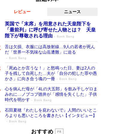
レビュー
ニュース
英国で「末席」を用意された天皇陛下を
「最前列」に呼び寄せた人物とは？ 天皇
陛下が尊敬される理由
Book Bang
舌は欠損、衣服には高放射線…9人の若者が死ん
だ「世界一不気味な山岳遭難」に迫る
Book Bang
「死ぬとか言うな！」と怒鳴った日、妻は2人の
子を残して自死した…夫が「自分の犯した罪や愚
かさ」に向き合う魂の一冊
Book Bang
心を病んだ母が「4Lの大五郎」を飲み干しゲロま
みれに…ノブコブ徳井が「感情を失くした」子供
時代を明かす
Book Bang
石田夏穂『わたしを庇わないで』人間のいいとこ
ろよりも悪いところを書きたい【インタビュー】
Book Bang
「叱って伸びるやつは、褒めたらもっと伸
おすすめ