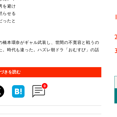
男を避け
黙らせる
だったと
の橋本環奈がギャル武装し、世間の不寛容と戦うの
た。時代も違った。ハズレ朝ドラ「おむすび」の話
づきを読む
0