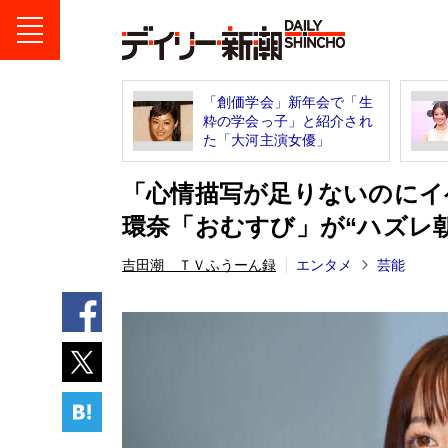
「創価学会」新年会で「生
粋の学会っ子」と紹介され
た「大河主演女優」
「心情描写が足りないのにイ
環奈「おむすび」が“ハズレ
吉田潮 ＴＶふうーん録
エンタメ
芸能