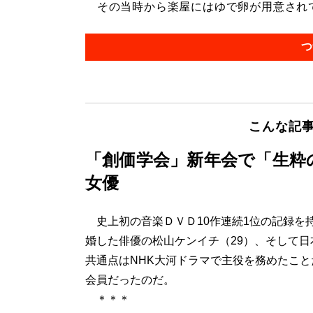
その当時から楽屋にはゆで卵が用意されてい
つ
こんな記
「創価学会」新年会で「生粋
女優
史上初の音楽ＤＶＤ10作連続1位の記録を
婚した俳優の松山ケンイチ（29）、そして日
共通点はNHK大河ドラマで主役を務めたこ
会員だったのだ。
＊＊＊