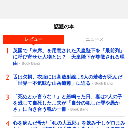
話題の本
レビュー
ニュース
英国で「末席」を用意された天皇陛下を「最前列」
に呼び寄せた人物とは？ 天皇陛下が尊敬される理
由
Book Bang
舌は欠損、衣服には高放射線…9人の若者が死んだ
「世界一不気味な山岳遭難」に迫る
Book Bang
「死ぬとか言うな！」と怒鳴った日、妻は2人の子
を残して自死した…夫が「自分の犯した罪や愚か
さ」に向き合う魂の一冊
Book Bang
心を病んだ母が「4Lの大五郎」を飲み干しゲロまみ