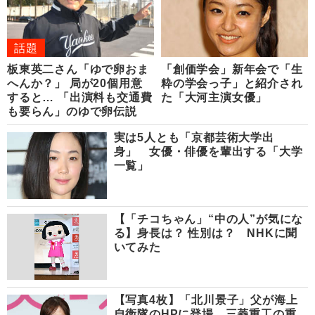
話題
板東英二さん「ゆで卵おま
「創価学会」新年会で「生
へんか？」 局が20個用意
粋の学会っ子」と紹介され
すると… 「出演料も交通費
た「大河主演女優」
も要らん」のゆで卵伝説
実は5人とも「京都芸術大学出
身」 女優・俳優を輩出する「大学
一覧」
【「チコちゃん」“中の人”が気にな
る】身長は？ 性別は？ NHKに聞
いてみた
【写真4枚】「北川景子」父が海上
自衛隊のHPに登場 三菱重工の重