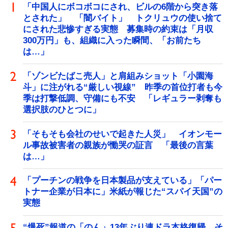
「中国人にボコボコにされ、ビルの6階から突き落
とされた」 「闇バイト」 トクリュウの使い捨て
にされた悲惨すぎる実態 募集時の約束は「月収
300万円」も、組織に入った瞬間、「お前たち
は…」
「ゾンビたばこ売人」と肩組みショット「小園海
斗」に注がれる“厳しい視線” 昨季の首位打者も今
季は打撃低調、守備にも不安 「レギュラー剥奪も
選択肢のひとつに」
「そもそも会社のせいで起きた人災」 イオンモー
ル事故被害者の親族が慟哭の証言 「最後の言葉
は…」
「プーチンの戦争を日本製品が支えている」「パー
トナー企業が日本に」米紙が報じた“スパイ天国”の
実態
“爆死”報道の「のん」13年ぶり連ドラ本格復帰 そ