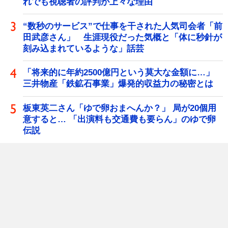
れでも視聴者の評判が上々な理由
“数秒のサービス”で仕事を干された人気司会者「前
田武彦さん」 生涯現役だった気概と「体に秒針が
刻み込まれているような」話芸
「将来的に年約2500億円という莫大な金額に…」
三井物産「鉄鉱石事業」爆発的収益力の秘密とは
板東英二さん「ゆで卵おまへんか？」 局が20個用
意すると… 「出演料も交通費も要らん」のゆで卵
伝説