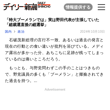
情報提供する
「特大ブーメランでは」実は野田代表が主張していた
「総裁選直後の総選挙」
国内
政治
2024年10月10日
石破茂新総理の言行不一致、あるいは過去の発言と
現在の行動との食い違いが批判を浴びている。メディ
ア露出が多かった分、あちこちに足跡が残ってしまっ
ているのは痛いところだろう。
もっとも、与野党問わずこの手のことはつきもの
で、野党議員の多くも「ブーメラン」と揶揄されてき
た過去を持つ。...
Advertisement