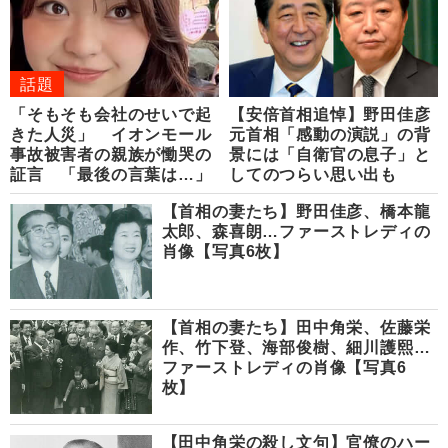
話題
「そもそも会社のせいで起
【安倍首相追悼】野田佳彦
きた人災」 イオンモール
元首相「感動の演説」の背
事故被害者の親族が慟哭の
景には「自衛官の息子」と
証言 「最後の言葉は…」
してのつらい思い出も
【首相の妻たち】野田佳彦、橋本龍
太郎、森喜朗…ファーストレディの
肖像【写真6枚】
【首相の妻たち】田中角栄、佐藤栄
作、竹下登、海部俊樹、細川護熙…
ファーストレディの肖像【写真6
枚】
【田中角栄の殺し文句】官僚のハー