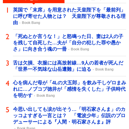
英国で「末席」を用意された天皇陛下を「最前列」
に呼び寄せた人物とは？ 天皇陛下が尊敬される理
由
Book Bang
「死ぬとか言うな！」と怒鳴った日、妻は2人の子
を残して自死した…夫が「自分の犯した罪や愚か
さ」に向き合う魂の一冊
Book Bang
舌は欠損、衣服には高放射線…9人の若者が死んだ
「世界一不気味な山岳遭難」に迫る
Book Bang
心を病んだ母が「4Lの大五郎」を飲み干しゲロまみ
れに…ノブコブ徳井が「感情を失くした」子供時代
を明かす
Book Bang
今思い出しても涙が出そう…「明石家さんま」のカ
ッコよすぎる一言とは？ 「電波少年」伝説のプロ
デューサーによる『人間・明石家さんま』評
Book Bang