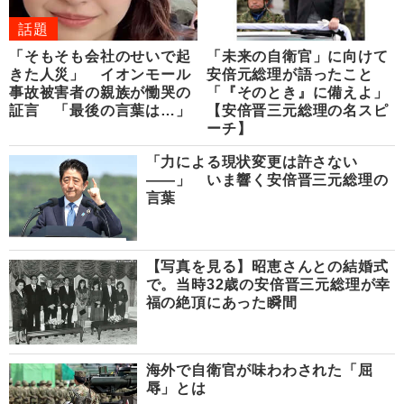
話題
「そもそも会社のせいで起
「未来の自衛官」に向けて
きた人災」 イオンモール
安倍元総理が語ったこと
事故被害者の親族が慟哭の
「『そのとき』に備えよ」
証言 「最後の言葉は…」
【安倍晋三元総理の名スピ
ーチ】
「力による現状変更は許さない
――」 いま響く安倍晋三元総理の
言葉
【写真を見る】昭恵さんとの結婚式
で。当時32歳の安倍晋三元総理が幸
福の絶頂にあった瞬間
海外で自衛官が味わわされた「屈
辱」とは