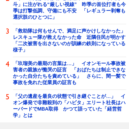
斗」に注がれる“厳しい視線” 昨季の首位打者も今
季は打撃低調、守備にも不安 「レギュラー剥奪も
選択肢のひとつに」
「救助隊は何もせんで、満足に声かけしなかった」
レスキュー隊が救えなかった命 近隣住民が明かす
「二次被害を出さないのが訓練の鉄則になっている
様子」
「玖瑠美の最期の言葉は…」 イオンモール事故被
害者の親族が慟哭の証言 「おばたちは制止できな
かった自分たちを責めている」 さらに、間一髪で
事故を免れた従業員の証言も
「父の遺産を最良の状態で引き継ぐことが…」 イ
オン爆発で非難殺到の「ハビタ」エリート社長はハ
ーバードでMBA取得 かつて語っていた「経営哲
学」とは