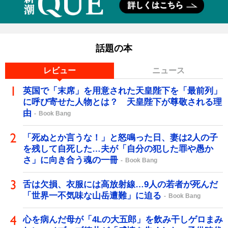
話題の本
レビュー
ニュース
英国で「末席」を用意された天皇陛下を「最前列」
に呼び寄せた人物とは？ 天皇陛下が尊敬される理
由
Book Bang
「死ぬとか言うな！」と怒鳴った日、妻は2人の子
を残して自死した…夫が「自分の犯した罪や愚か
さ」に向き合う魂の一冊
Book Bang
舌は欠損、衣服には高放射線…9人の若者が死んだ
「世界一不気味な山岳遭難」に迫る
Book Bang
心を病んだ母が「4Lの大五郎」を飲み干しゲロまみ