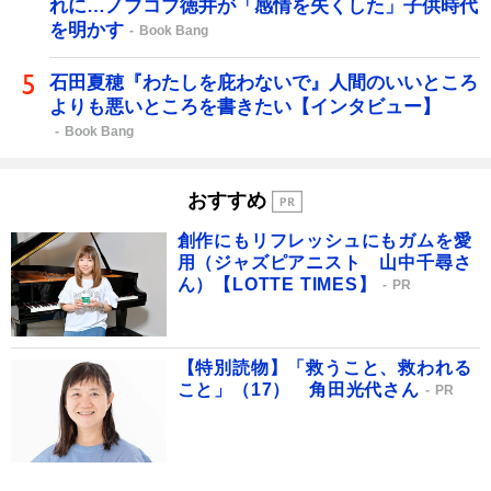
れに…ノブコブ徳井が「感情を失くした」子供時代
を明かす
Book Bang
石田夏穂『わたしを庇わないで』人間のいいところ
よりも悪いところを書きたい【インタビュー】
Book Bang
おすすめ
創作にもリフレッシュにもガムを愛
用（ジャズピアニスト 山中千尋さ
ん）【LOTTE TIMES】
PR
【特別読物】「救うこと、救われる
こと」（17） 角田光代さん
PR