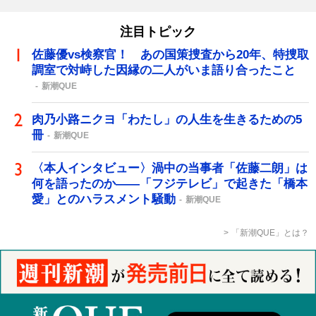
注目トピック
佐藤優vs検察官！ あの国策捜査から20年、特捜取
調室で対峙した因縁の二人がいま語り合ったこと
新潮QUE
肉乃小路ニクヨ「わたし」の人生を生きるための5
冊
新潮QUE
〈本人インタビュー〉渦中の当事者「佐藤二朗」は
何を語ったのか――「フジテレビ」で起きた「橋本
愛」とのハラスメント騒動
新潮QUE
「新潮QUE」とは？