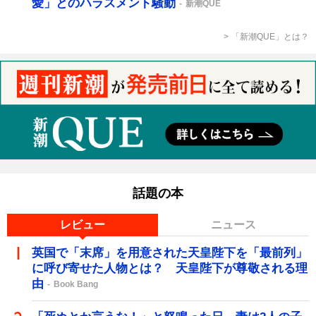
愛」とのハラスメント騒動
新潮QUE
「新潮QUE」とは？
話題の本
レビュー
ニュース
英国で「末席」を用意された天皇陛下を「最前列」
に呼び寄せた人物とは？ 天皇陛下が尊敬される理
由
Book Bang