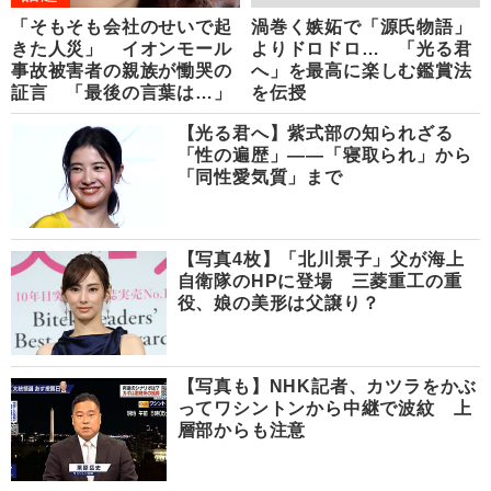
「そもそも会社のせいで起
渦巻く嫉妬で「源氏物語」
きた人災」 イオンモール
よりドロドロ… 「光る君
事故被害者の親族が慟哭の
へ」を最高に楽しむ鑑賞法
証言 「最後の言葉は…」
を伝授
【光る君へ】紫式部の知られざる
「性の遍歴」――「寝取られ」から
「同性愛気質」まで
【写真4枚】「北川景子」父が海上
自衛隊のHPに登場 三菱重工の重
役、娘の美形は父譲り？
【写真も】NHK記者、カツラをかぶ
ってワシントンから中継で波紋 上
層部からも注意