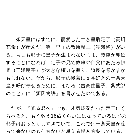
一条天皇にはすでに、寵愛した亡き皇后定子（高畑
充希）が産んだ、第一皇子の敦康親王（渡邉櫂）がい
る。もしも彰子に皇子が生まれないまま、敦康が即位
することになれば、定子の兄で敦康の伯父にあたる伊
周（三浦翔平）が大きな権力を握り、道長を脅かすか
もしれない。だから、彰子の後宮に文学好きの一条天
皇を呼び寄せるために、まひろ（吉高由里子、紫式部
のこと）に『源氏物語』を書かせたのである。
だが、『光る君へ』でも、才気煥発だった定子にく
らべると、もう数え18歳くらいにはなっているはずの
彰子はおっとりしすぎていて、これでは一条天皇が渡
って来ないのも仕方ないと思える描き方をしている。