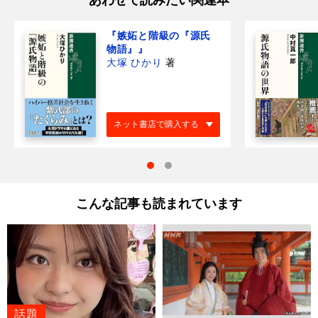
あわせて読みたい関連本
『嫉妬と階級の『源氏
物語』』
大塚 ひかり
著
ネット書店で購入する
こんな記事も読まれています
話題