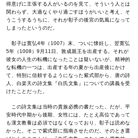
得意げに主張する人がいるのを見て、そういう人とは
関わらず、大過なくやり過ごすほうがいいと考え、そ
うこうするうちに、それが彰子の後宮の気風になって
しまったというのだ。
彰子は寛弘4年（1007）末、ついに懐妊し、翌寛弘
5年（1008）9月11日、敦成親王を出産する。それが
彼女の人生の転機になったことは疑いないが、精神的
な転機の一つは、出産する年の夏から出産後にかけ
て、特別に信頼するようになった紫式部から、唐の詩
人、白楽天の詩文集『白氏文集』についての講義を受
けたことだった。
この詩文集は当時の貴族必携の書だった。だが、平
安時代中期から後期、女性には、たとえ高位であって
も漢文教養は必須ではなくなっており、彰子は読めな
かった。そこで紫式部に指南させたのだ。そのとき選