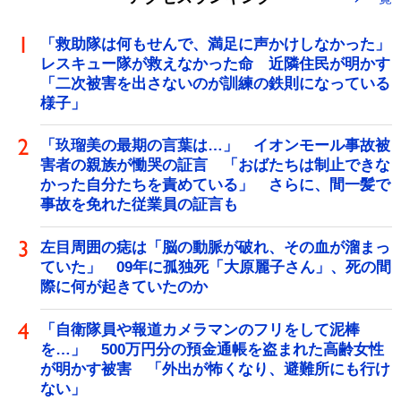
「救助隊は何もせんで、満足に声かけしなかった」
レスキュー隊が救えなかった命 近隣住民が明かす
「二次被害を出さないのが訓練の鉄則になっている
様子」
「玖瑠美の最期の言葉は…」 イオンモール事故被
害者の親族が慟哭の証言 「おばたちは制止できな
かった自分たちを責めている」 さらに、間一髪で
事故を免れた従業員の証言も
左目周囲の痣は「脳の動脈が破れ、その血が溜まっ
ていた」 09年に孤独死「大原麗子さん」、死の間
際に何が起きていたのか
「自衛隊員や報道カメラマンのフリをして泥棒
を…」 500万円分の預金通帳を盗まれた高齢女性
が明かす被害 「外出が怖くなり、避難所にも行け
ない」