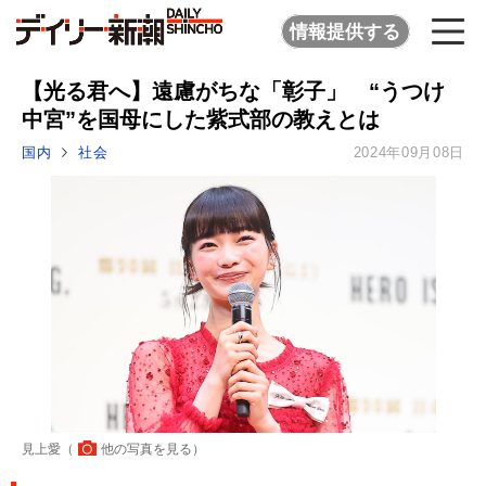
情報提供する
【光る君へ】遠慮がちな「彰子」 “うつけ
中宮”を国母にした紫式部の教えとは
国内
社会
2024年09月08日
見上愛（
他の写真を見る
）