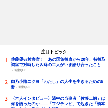
注目トピック
佐藤優vs検察官！ あの国策捜査から20年、特捜取
調室で対峙した因縁の二人がいま語り合ったこと
新潮QUE
肉乃小路ニクヨ「わたし」の人生を生きるための5
冊
新潮QUE
〈本人インタビュー〉渦中の当事者「佐藤二朗」は
何を語ったのか――「フジテレビ」で起きた「橋本