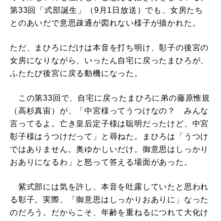
第33回「式部誕生」（9月1日放送）でも、女房たち
とのあいだで意思疎通が図れない様子が描かれた。
ただ、まひろにだけは本音を打ち明け、彰子の後宮の
女房になりながら、いったん自宅に戻ったまひろが、
ふたたび後宮に戻る動機になった。
この第33回で、自宅に戻ったまひろに弟の藤原惟規
（高杉真宙）が、「中宮様ってうつけなの？ みんな
言ってるよ。亡き皇后定子様は聡明だったけど、中宮
彰子様はうつけだって」と尋ねた。まひろは「うつけ
ではありません。奥ゆかしいだけ。御意思はしっかり
おありになるわ」と怒って答える場面があった。
紫式部には気を許し、本音を吐露していたと思われ
る彰子。実際、「御意思はしっかりおありに」なった
のだろう。だからこそ、年齢を重ねるにつれて大化け