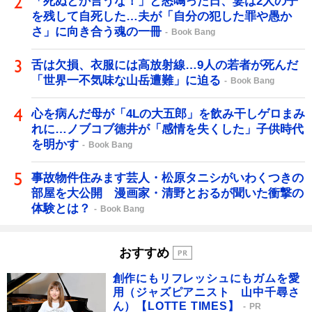
「死ぬとか言うな！」と怒鳴った日、妻は2人の子
を残して自死した…夫が「自分の犯した罪や愚か
さ」に向き合う魂の一冊
Book Bang
舌は欠損、衣服には高放射線…9人の若者が死んだ
「世界一不気味な山岳遭難」に迫る
Book Bang
心を病んだ母が「4Lの大五郎」を飲み干しゲロまみ
れに…ノブコブ徳井が「感情を失くした」子供時代
を明かす
Book Bang
事故物件住みます芸人・松原タニシがいわくつきの
部屋を大公開 漫画家・清野とおるが聞いた衝撃の
体験とは？
Book Bang
おすすめ
創作にもリフレッシュにもガムを愛
用（ジャズピアニスト 山中千尋さ
ん）【LOTTE TIMES】
PR