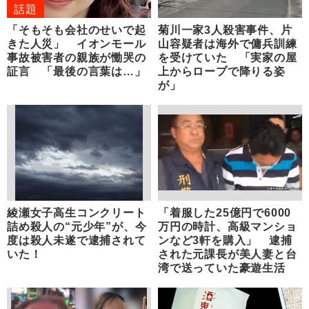
話題
「そもそも会社のせいで起
菊川一家3人殺害事件、片
きた人災」 イオンモール
山容疑者は海外で傭兵訓練
事故被害者の親族が慟哭の
を受けていた 「実家の屋
証言 「最後の言葉は…」
上からロープで降りる姿
が」
綾瀬女子高生コンクリート
「着服した25億円で6000
詰め殺人の“元少年”が、今
万円の時計、高級マンショ
度は殺人未遂で逮捕されて
ンなど3軒を購入」 逮捕
いた！
された元課長が美人妻と台
湾で送っていた豪遊生活