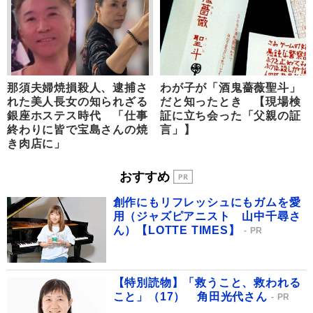
那須夫婦焼損殺人、逮捕さ
わが子が「酒鬼薔薇聖斗」
れた美人長女の知られざる
だと知ったとき 【現場検
銀座ホステス時代 「仕事
証に立ち会った「父親の証
終わりに皆で宝島さんの焼
言」】
き肉店に」
おすすめ
創作にもリフレッシュにもガムを愛
用（ジャズピアニスト 山中千尋さ
ん）【LOTTE TIMES】
PR
【特別読物】「救うこと、救われる
こと」（17） 角田光代さん
PR