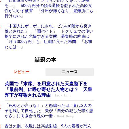
「自衛隊員や報道カメラマンのフリをして泥棒
を…」 500万円分の預金通帳を盗まれた高齢女
性が明かす被害 「外出が怖くなり、避難所にも
行けない」
「中国人にボコボコにされ、ビルの6階から突き
落とされた」 「闇バイト」 トクリュウの使い
捨てにされた悲惨すぎる実態 募集時の約束は
「月収300万円」も、組織に入った瞬間、「お前
たちは…」
話題の本
レビュー
ニュース
英国で「末席」を用意された天皇陛下を
「最前列」に呼び寄せた人物とは？ 天皇
陛下が尊敬される理由
Book Bang
「死ぬとか言うな！」と怒鳴った日、妻は2人の
子を残して自死した…夫が「自分の犯した罪や愚
かさ」に向き合う魂の一冊
Book Bang
舌は欠損、衣服には高放射線…9人の若者が死ん