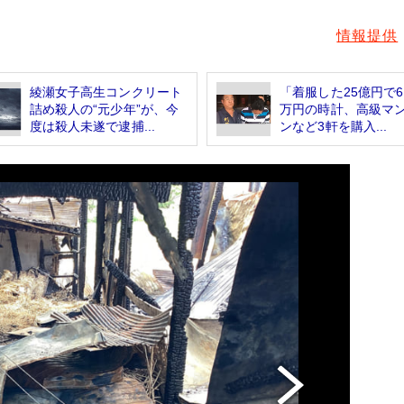
情報提供
綾瀬女子高生コンクリート
「着服した25億円で6
詰め殺人の“元少年”が、今
万円の時計、高級マ
度は殺人未遂で逮捕...
ンなど3軒を購入...