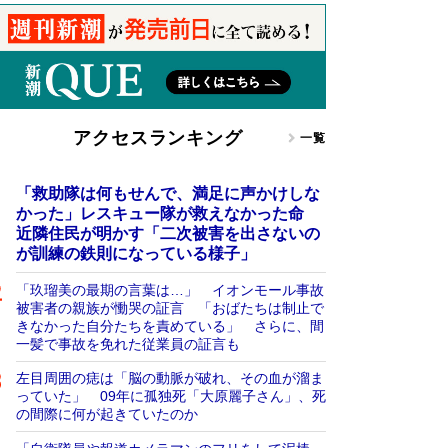
アクセスランキング
一覧
「救助隊は何もせんで、満足に声かけしな
かった」レスキュー隊が救えなかった命
近隣住民が明かす「二次被害を出さないの
が訓練の鉄則になっている様子」
「玖瑠美の最期の言葉は…」 イオンモール事故
被害者の親族が慟哭の証言 「おばたちは制止で
きなかった自分たちを責めている」 さらに、間
一髪で事故を免れた従業員の証言も
左目周囲の痣は「脳の動脈が破れ、その血が溜ま
っていた」 09年に孤独死「大原麗子さん」、死
の間際に何が起きていたのか