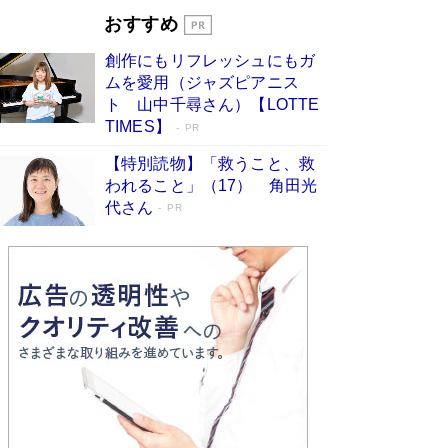
Book Bang
おすすめ
和田秀樹の70代、80代向け新書がベスト3を独
創作にもリフレッシュにもガ
占 上半期1位にも選出［新書ベストセラー］
ムを愛用（ジャズピアニス
Book Bang
ト 山中千尋さん）【LOTTE
TIMES】
PR
【特別読物】「救うこと、救
われること」（17） 角田光
代さん
PR