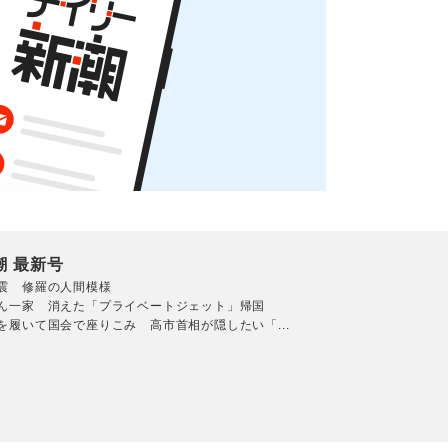
潮 最新号
震 修羅の人間模様
ん一家 消えた「プライベートジェット」帰国
を履いて国会で座りこみ 高市首相が隠したい「...