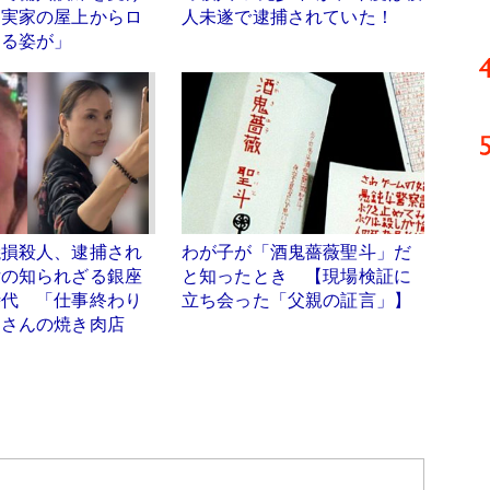
「実家の屋上からロ
人未遂で逮捕されていた！
りる姿が」
焼損殺人、逮捕され
わが子が「酒鬼薔薇聖斗」だ
女の知られざる銀座
と知ったとき 【現場検証に
時代 「仕事終わり
立ち会った「父親の証言」】
島さんの焼き肉店