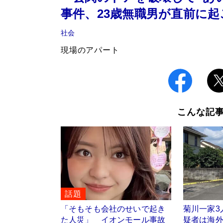
事件、23歳無職男が直前に
社会
現場のアパート
こんな記
話題
「そもそも会社のせいで起き
菊川一家3
た人災」 イオンモール事故
疑者は海