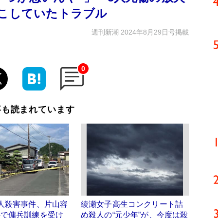
起こしていたトラブル
週刊新潮 2024年8月29日号掲載
0
事も読まれています
人殺害事件、片山容
綾瀬女子高生コンクリート詰
外で傭兵訓練を受け
め殺人の“元少年”が、今度は殺