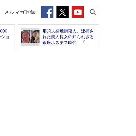
メルマガ登録
000
那須夫婦焼損殺人、逮捕さ
ンショ
れた美人長女の知られざる
銀座ホステス時代 「...