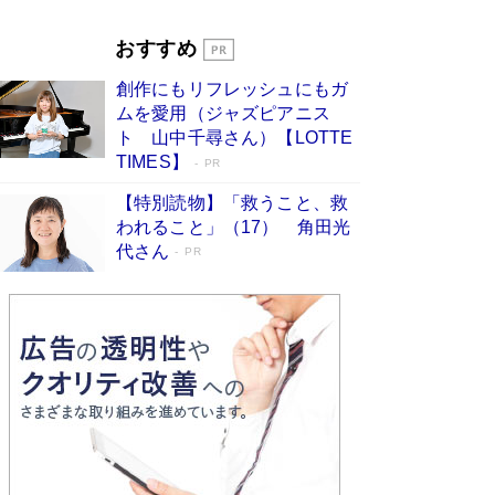
Book Bang
「『火垂るの墓』は、大嘘である」原作者が抱き
おすすめ
続けた“自責の念”とは…「自己憐憫は描きたくな
い」監督が徹底的にこだわったこと（後編） #
創作にもリフレッシュにもガ
戦争の記憶
Book Bang
ムを愛用（ジャズピアニス
ト 山中千尋さん）【LOTTE
TIMES】
PR
【特別読物】「救うこと、救
われること」（17） 角田光
代さん
PR