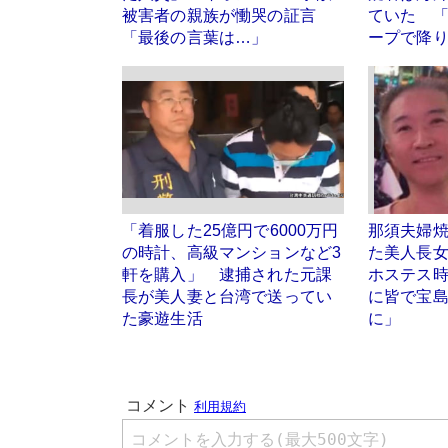
被害者の親族が慟哭の証言
ていた 
「最後の言葉は…」
ープで降
「着服した25億円で6000万円
那須夫婦
の時計、高級マンションなど3
た美人長
軒を購入」 逮捕された元課
ホステス
長が美人妻と台湾で送ってい
に皆で宝
た豪遊生活
に」