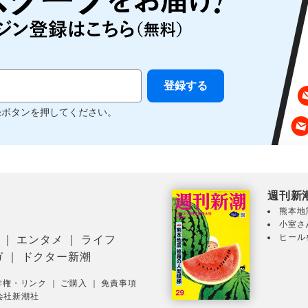
録ボタンを押してください。
週刊新
熊本地
小室さ
ヒール
｜
エンタメ
｜
ライフ
ガ
｜
ドクター新潮
作権・リンク
｜
ご購入
｜
免責事項
会社新潮社