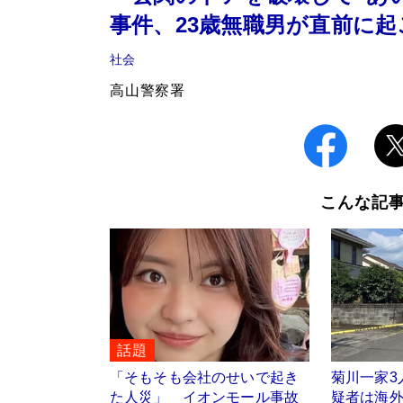
事件、23歳無職男が直前に
社会
高山警察署
こんな記
話題
「そもそも会社のせいで起き
菊川一家3
た人災」 イオンモール事故
疑者は海