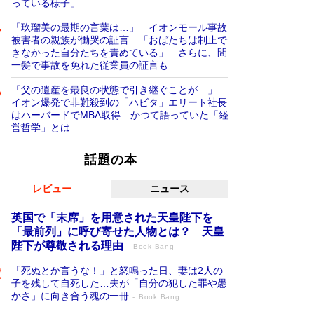
っている様子」
「玖瑠美の最期の言葉は…」 イオンモール事故
被害者の親族が慟哭の証言 「おばたちは制止で
きなかった自分たちを責めている」 さらに、間
一髪で事故を免れた従業員の証言も
「父の遺産を最良の状態で引き継ぐことが…」
イオン爆発で非難殺到の「ハビタ」エリート社長
はハーバードでMBA取得 かつて語っていた「経
営哲学」とは
話題の本
レビュー
ニュース
英国で「末席」を用意された天皇陛下を
「最前列」に呼び寄せた人物とは？ 天皇
陛下が尊敬される理由
Book Bang
「死ぬとか言うな！」と怒鳴った日、妻は2人の
子を残して自死した…夫が「自分の犯した罪や愚
かさ」に向き合う魂の一冊
Book Bang