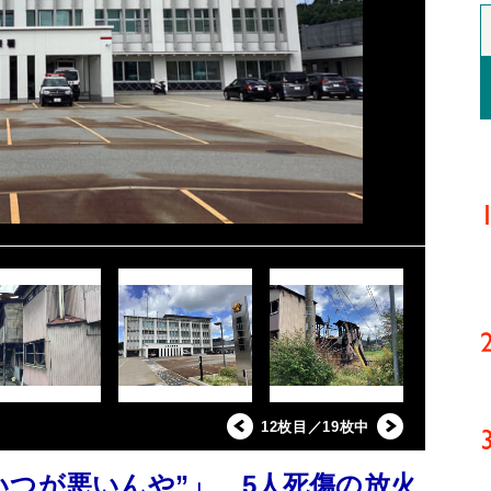
12枚目／19枚中
いつが悪いんや”」 5人死傷の放火