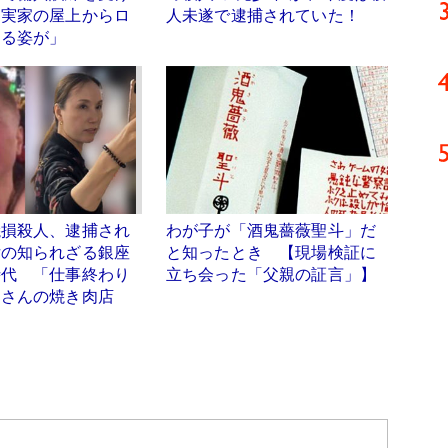
「実家の屋上からロ
人未遂で逮捕されていた！
りる姿が」
焼損殺人、逮捕され
わが子が「酒鬼薔薇聖斗」だ
女の知られざる銀座
と知ったとき 【現場検証に
時代 「仕事終わり
立ち会った「父親の証言」】
島さんの焼き肉店