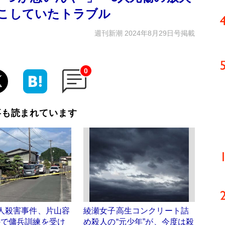
起こしていたトラブル
週刊新潮 2024年8月29日号掲載
0
事も読まれています
人殺害事件、片山容
綾瀬女子高生コンクリート詰
外で傭兵訓練を受け
め殺人の“元少年”が、今度は殺