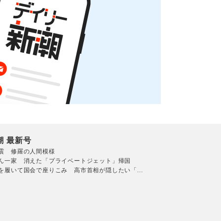
潮 最新号
震 修羅の人間模様
ん一家 消えた「プライベートジェット」帰国
を履いて国会で座りこみ 高市首相が隠したい「...