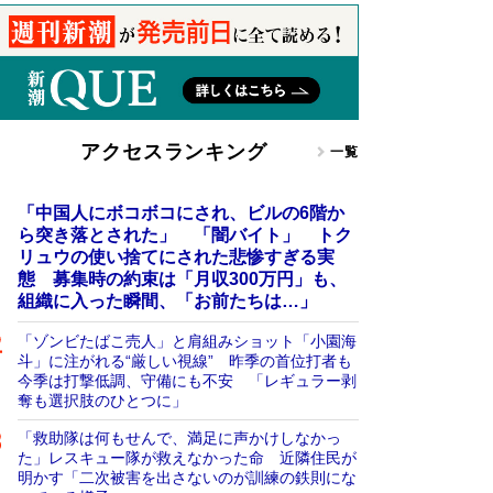
アクセスランキング
一覧
「中国人にボコボコにされ、ビルの6階か
ら突き落とされた」 「闇バイト」 トク
リュウの使い捨てにされた悲惨すぎる実
態 募集時の約束は「月収300万円」も、
組織に入った瞬間、「お前たちは…」
「ゾンビたばこ売人」と肩組みショット「小園海
斗」に注がれる“厳しい視線” 昨季の首位打者も
今季は打撃低調、守備にも不安 「レギュラー剥
奪も選択肢のひとつに」
「救助隊は何もせんで、満足に声かけしなかっ
た」レスキュー隊が救えなかった命 近隣住民が
明かす「二次被害を出さないのが訓練の鉄則にな