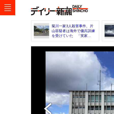
菊川一家3人殺害事件、片
山容疑者は海外で傭兵訓練
を受けていた 「実家...