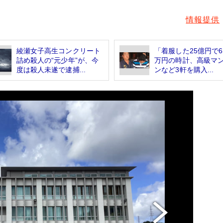
情報提供
綾瀬女子高生コンクリート
「着服した25億円で6
詰め殺人の“元少年”が、今
万円の時計、高級マ
度は殺人未遂で逮捕...
ンなど3軒を購入...