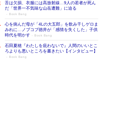
舌は欠損、衣服には高放射線…9人の若者が死ん
だ「世界一不気味な山岳遭難」に迫る
Book Bang
心を病んだ母が「4Lの大五郎」を飲み干しゲロま
みれに…ノブコブ徳井が「感情を失くした」子供
時代を明かす
Book Bang
石田夏穂『わたしを庇わないで』人間のいいとこ
ろよりも悪いところを書きたい【インタビュー】
Book Bang
73歳でも働くしかない 「老後レス時代」
に交通誘導員の独白が話題
Book Bang
「なんで？ そんな馬鹿な……」90歳になった作
家・阿刀田高さんが、ひとり暮らしの生活を明か
す
Book Bang
追悼・東野圭吾さん 週間ベストセラーランキン
グに『容疑者Xの献身』『白夜行』など代表作が
並ぶ［文庫ベストセラー］
Book Bang
和田秀樹の70代、80代向け新書がベスト3を独
占 上半期1位にも選出［新書ベストセラー］