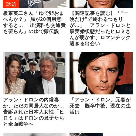
話題
板東英二さん「ゆで卵おま
【関連記事を読む】「“一
へんか？」 局が20個用意
晩だけ”で終わるつもり
すると… 「出演料も交通費
が…」 アラン・ドロンと
も要らん」のゆで卵伝説
事実婚状態だったヒロミさ
んが明かす、ロマンチック
過ぎる出会い
アラン・ドロンの内縁妻
「アラン・ドロン」元妻が
か、ただの同居人なのか…
死去 脳卒中後、現在の生
告訴された日本人女性「ヒ
活は
ロミ」はドロンの息子たち
と全面戦争へ