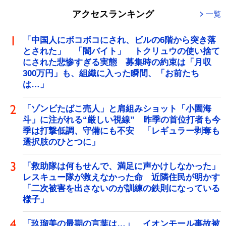
アクセスランキング
一覧
「中国人にボコボコにされ、ビルの6階から突き落
とされた」 「闇バイト」 トクリュウの使い捨て
にされた悲惨すぎる実態 募集時の約束は「月収
300万円」も、組織に入った瞬間、「お前たち
は…」
「ゾンビたばこ売人」と肩組みショット「小園海
斗」に注がれる“厳しい視線” 昨季の首位打者も今
季は打撃低調、守備にも不安 「レギュラー剥奪も
選択肢のひとつに」
「救助隊は何もせんで、満足に声かけしなかった」
レスキュー隊が救えなかった命 近隣住民が明かす
「二次被害を出さないのが訓練の鉄則になっている
様子」
「玖瑠美の最期の言葉は…」 イオンモール事故被