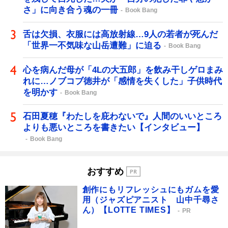
さ」に向き合う魂の一冊
Book Bang
舌は欠損、衣服には高放射線…9人の若者が死んだ
「世界一不気味な山岳遭難」に迫る
Book Bang
心を病んだ母が「4Lの大五郎」を飲み干しゲロまみ
れに…ノブコブ徳井が「感情を失くした」子供時代
を明かす
Book Bang
石田夏穂『わたしを庇わないで』人間のいいところ
よりも悪いところを書きたい【インタビュー】
Book Bang
おすすめ
創作にもリフレッシュにもガムを愛
用（ジャズピアニスト 山中千尋さ
ん）【LOTTE TIMES】
PR