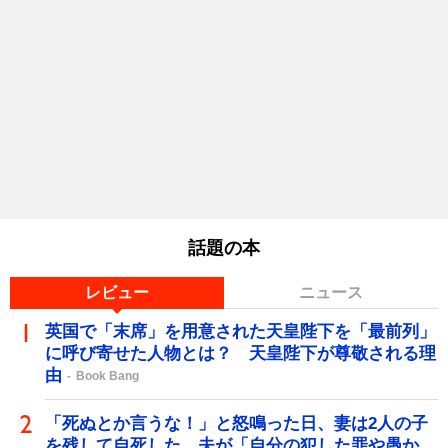
話題の本
レビュー
ニュース
英国で「末席」を用意された天皇陛下を「最前列」
に呼び寄せた人物とは？ 天皇陛下が尊敬される理
由
Book Bang
「死ぬとか言うな！」と怒鳴った日、妻は2人の子
を残して自死した…夫が「自分の犯した罪や愚か