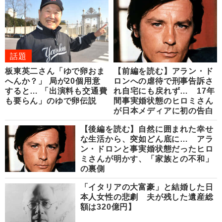
話題
板東英二さん「ゆで卵おま
【前編を読む】アラン・ド
へんか？」 局が20個用意
ロンへの虐待で刑事告訴さ
すると… 「出演料も交通費
れ自宅にも戻れず… 17年
も要らん」のゆで卵伝説
間事実婚状態のヒロミさん
が日本メディアに初の告白
【後編を読む】自然に囲まれた幸せ
な生活から、突如どん底に… アラ
ン・ドロンと事実婚状態だったヒロ
ミさんが明かす、「家族との不和」
の裏側
「イタリアの大富豪」と結婚した日
本人女性の悲劇 夫が残した遺産総
額は320億円】