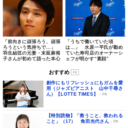
「前向きに頑張ろう、頑張
「うちで働いていた頃
ろうという気持ちで…」
は…」 水原一平氏が勤め
羽生結弦の元妻・末延麻裕
ていた寿司店のオーナーシ
子さんが初めて語った本心
ェフが明かす“素顔”
おすすめ
創作にもリフレッシュにもガムを愛
用（ジャズピアニスト 山中千尋さ
ん）【LOTTE TIMES】
PR
【特別読物】「救うこと、救われる
こと」（17） 角田光代さん
PR