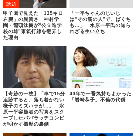
話題
甲子園で見えた「135キロ
「一平ちゃんのじいじ
右腕」の異質さ 神村学
は“その筋の人”で、ばくち
園・龍頭汰樹が“公立進学
も…」 水原一平氏の知ら
校の雄”東筑打線を翻弄し
れざる生い立ち
た理由
【奇跡の一枚】「車で15分
40年で一番気持ちよかった
追跡すると、落ち着かない
「岩崎恭子」不倫の代償
様子のミズハラが…」 水
原一平容疑者の写真をスク
ープしたパパラッチコンビ
が明かす撮影の裏側