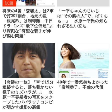
話題
将来の4番「森駿太」は2軍
「一平ちゃんのじいじ
で打率1割台、地元の星
は“その筋の人”で、ばくち
「根尾昂」は制球難…中日
も…」 水原一平氏の知ら
ドラゴンズ“最下位低迷”よ
れざる生い立ち
り深刻な“有望な若手が伸
び悩む問題”
【奇跡の一枚】「車で15分
40年で一番気持ちよかった
追跡すると、落ち着かない
「岩崎恭子」不倫の代償
様子のミズハラが…」 水
原一平容疑者の写真をスク
ープしたパパラッチコンビ
が明かす撮影の裏側