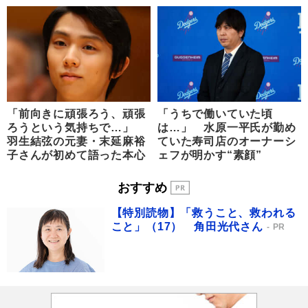
「前向きに頑張ろう、頑張
「うちで働いていた頃
ろうという気持ちで…」
は…」 水原一平氏が勤め
羽生結弦の元妻・末延麻裕
ていた寿司店のオーナーシ
子さんが初めて語った本心
ェフが明かす“素顔”
おすすめ
【特別読物】「救うこと、救われる
こと」（17） 角田光代さん
PR