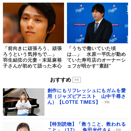
「前向きに頑張ろう、頑張
「うちで働いていた頃
ろうという気持ちで…」
は…」 水原一平氏が勤め
羽生結弦の元妻・末延麻裕
ていた寿司店のオーナーシ
子さんが初めて語った本心
ェフが明かす“素顔”
おすすめ
創作にもリフレッシュにもガムを愛
用（ジャズピアニスト 山中千尋さ
ん）【LOTTE TIMES】
PR
【特別読物】「救うこと、救われる
こと」（17） 角田光代さん
PR