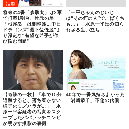
話題
将来の4番「森駿太」は2軍
「一平ちゃんのじいじ
で打率1割台、地元の星
は“その筋の人”で、ばくち
「根尾昂」は制球難…中日
も…」 水原一平氏の知ら
ドラゴンズ“最下位低迷”よ
れざる生い立ち
り深刻な“有望な若手が伸
び悩む問題”
【奇跡の一枚】「車で15分
40年で一番気持ちよかった
追跡すると、落ち着かない
「岩崎恭子」不倫の代償
様子のミズハラが…」 水
原一平容疑者の写真をスク
ープしたパパラッチコンビ
が明かす撮影の裏側