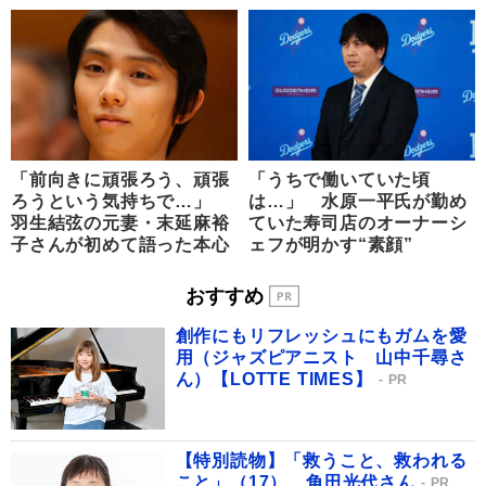
「前向きに頑張ろう、頑張
「うちで働いていた頃
ろうという気持ちで…」
は…」 水原一平氏が勤め
羽生結弦の元妻・末延麻裕
ていた寿司店のオーナーシ
子さんが初めて語った本心
ェフが明かす“素顔”
おすすめ
創作にもリフレッシュにもガムを愛
用（ジャズピアニスト 山中千尋さ
ん）【LOTTE TIMES】
PR
【特別読物】「救うこと、救われる
こと」（17） 角田光代さん
PR