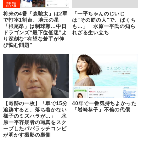
話題
将来の4番「森駿太」は2軍
「一平ちゃんのじいじ
で打率1割台、地元の星
は“その筋の人”で、ばくち
「根尾昂」は制球難…中日
も…」 水原一平氏の知ら
ドラゴンズ“最下位低迷”よ
れざる生い立ち
り深刻な“有望な若手が伸
び悩む問題”
【奇跡の一枚】「車で15分
40年で一番気持ちよかった
追跡すると、落ち着かない
「岩崎恭子」不倫の代償
様子のミズハラが…」 水
原一平容疑者の写真をスク
ープしたパパラッチコンビ
が明かす撮影の裏側