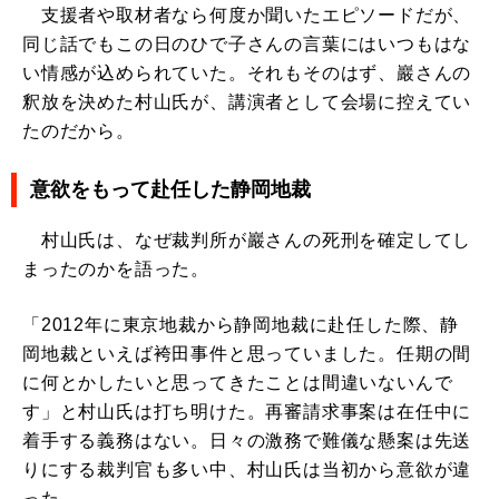
支援者や取材者なら何度か聞いたエピソードだが、
同じ話でもこの日のひで子さんの言葉にはいつもはな
い情感が込められていた。それもそのはず、巖さんの
釈放を決めた村山氏が、講演者として会場に控えてい
たのだから。
意欲をもって赴任した静岡地裁
村山氏は、なぜ裁判所が巖さんの死刑を確定してし
まったのかを語った。
「2012年に東京地裁から静岡地裁に赴任した際、静
岡地裁といえば袴田事件と思っていました。任期の間
に何とかしたいと思ってきたことは間違いないんで
す」と村山氏は打ち明けた。再審請求事案は在任中に
着手する義務はない。日々の激務で難儀な懸案は先送
りにする裁判官も多い中、村山氏は当初から意欲が違
った。