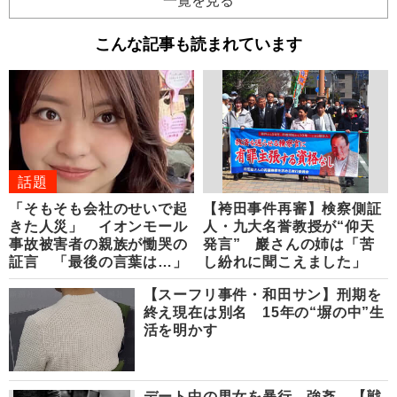
一覧を見る
こんな記事も読まれています
話題
「そもそも会社のせいで起
【袴田事件再審】検察側証
きた人災」 イオンモール
人・九大名誉教授が“仰天
事故被害者の親族が慟哭の
発言” 巖さんの姉は「苦
証言 「最後の言葉は…」
し紛れに聞こえました」
【スーフリ事件・和田サン】刑期を
終え現在は別名 15年の“塀の中”生
活を明かす
デート中の男女を暴行、強姦…【戦