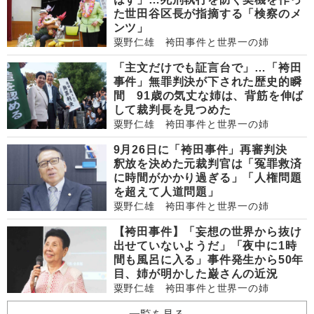
た世田谷区長が指摘する「検察のメ
ンツ」
粟野仁雄 袴田事件と世界一の姉
「主文だけでも証言台で」…「袴田
事件」無罪判決が下された歴史的瞬
間 91歳の気丈な姉は、背筋を伸ば
して裁判長を見つめた
粟野仁雄 袴田事件と世界一の姉
9月26日に「袴田事件」再審判決
釈放を決めた元裁判官は「冤罪救済
に時間がかかり過ぎる」「人権問題
を超えて人道問題」
粟野仁雄 袴田事件と世界一の姉
【袴田事件】「妄想の世界から抜け
出せていないようだ」「夜中に1時
間も風呂に入る」事件発生から50年
目、姉が明かした巌さんの近況
粟野仁雄 袴田事件と世界一の姉