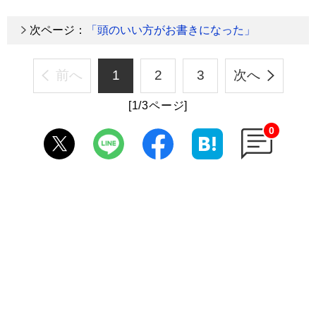
次ページ：
「頭のいい方がお書きになった」
前へ
1
2
3
次へ
[1/3ページ]
0