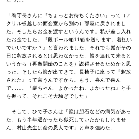
「看守長さんに『ちょっとお待ちください』って（ア
クリル板越しの面会室から別の）部屋に戻されまし
た。そしたらお金を渡すというんです。私が差し入れ
たお金でした。『段ボール箱11箱を送ります。着払い
でいいですか？』と言われました。それでも巖がその
日に釈放されるとは思わなかった。巖を連れて来ると
いうから（再審開始のことを）説得させるためかと思
った。そしたら巖が出てきて、長椅子に座って『釈放
された』って言うんですから。もう、喜んで喜ん
で……。『巖ちゃん、よかったね、よかったね』と手
を握って、それこそ大騒ぎでした」
そして、ひで子さんは「巖は胆石などの病気があっ
た。もう半年遅かったら獄死していたかもしれませ
ん。村山先生は命の恩人です」と声を強めた。