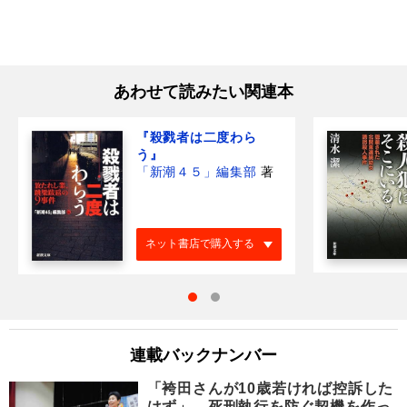
あわせて読みたい関連本
『殺戮者は二度わら
う』
「新潮４５」編集部
著
ネット書店で購入する
連載バックナンバー
「袴田さんが10歳若ければ控訴した
はず」…死刑執行を防ぐ契機を作っ