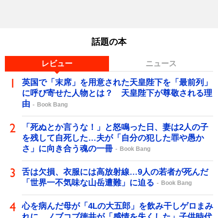
話題の本
レビュー
ニュース
英国で「末席」を用意された天皇陛下を「最前列」
に呼び寄せた人物とは？ 天皇陛下が尊敬される理
由
Book Bang
「死ぬとか言うな！」と怒鳴った日、妻は2人の子
を残して自死した…夫が「自分の犯した罪や愚か
さ」に向き合う魂の一冊
Book Bang
舌は欠損、衣服には高放射線…9人の若者が死んだ
「世界一不気味な山岳遭難」に迫る
Book Bang
心を病んだ母が「4Lの大五郎」を飲み干しゲロまみ
れに…ノブコブ徳井が「感情を失くした」子供時代