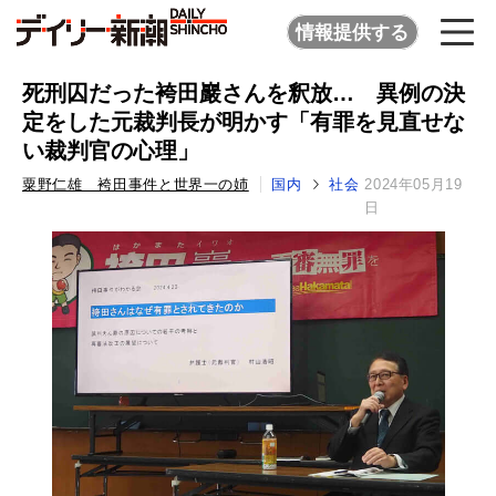
情報提供する
死刑囚だった袴田巖さんを釈放… 異例の決
定をした元裁判長が明かす「有罪を見直せな
い裁判官の心理」
粟野仁雄 袴田事件と世界一の姉
国内
社会
2024年05月19
日