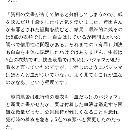
「資料の文書が古くて触ると分解してしまうので、紙
を挟んだり手袋をしたりと気を使いました。袴田さん
が有罪とされた証拠を読むと、結局、最終的に残るの
は5点の衣類でした。自白はしているが拷問まがいの
調べで信用性に問題がある。それまでの（有罪）判決
も自白を主体に認定したわけではありません。中核は
5点の衣類です。捜査段階では初めはパジャマが犯行
着衣と言っていたのですが、ご存じのようにパジャマ
はほとんど血がついていない。よく見てもこれが血な
のかなあ、という程度です」
静岡県警は犯行時の着衣を「血だらけのパジャマ」
と新聞に書かせたが、実は付着した血液は鑑定すら困
難な微量だった。公判維持が難しくなることを恐れ、
犯行時の着衣を急きょ5点の衣類へと変更したのだっ
た。