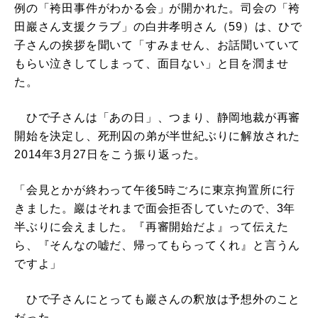
例の「袴田事件がわかる会」が開かれた。司会の「袴
田巖さん支援クラブ」の白井孝明さん（59）は、ひで
子さんの挨拶を聞いて「すみません、お話聞いていて
もらい泣きしてしまって、面目ない」と目を潤ませ
た。
ひで子さんは「あの日」、つまり、静岡地裁が再審
開始を決定し、死刑囚の弟が半世紀ぶりに解放された
2014年3月27日をこう振り返った。
「会見とかが終わって午後5時ごろに東京拘置所に行
きました。巖はそれまで面会拒否していたので、3年
半ぶりに会えました。『再審開始だよ』って伝えた
ら、『そんなの嘘だ、帰ってもらってくれ』と言うん
ですよ」
ひで子さんにとっても巖さんの釈放は予想外のこと
だった。