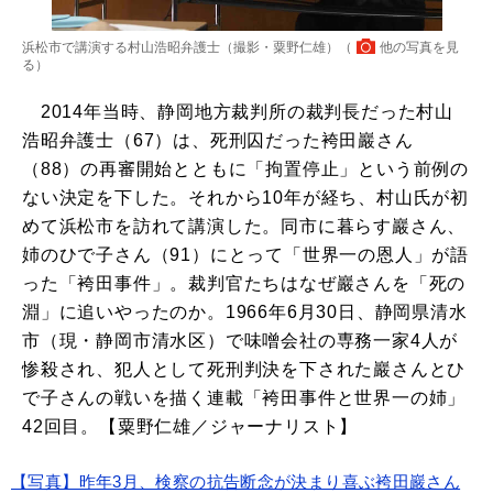
浜松市で講演する村山浩昭弁護士（撮影・粟野仁雄）（
他の写真を見
る
）
2014年当時、静岡地方裁判所の裁判長だった村山
浩昭弁護士（67）は、死刑囚だった袴田巖さん
（88）の再審開始とともに「拘置停止」という前例の
ない決定を下した。それから10年が経ち、村山氏が初
めて浜松市を訪れて講演した。同市に暮らす巖さん、
姉のひで子さん（91）にとって「世界一の恩人」が語
った「袴田事件」。裁判官たちはなぜ巖さんを「死の
淵」に追いやったのか。1966年6月30日、静岡県清水
市（現・静岡市清水区）で味噌会社の専務一家4人が
惨殺され、犯人として死刑判決を下された巖さんとひ
で子さんの戦いを描く連載「袴田事件と世界一の姉」
42回目。【粟野仁雄／ジャーナリスト】
【写真】昨年3月、検察の抗告断念が決まり喜ぶ袴田巖さん