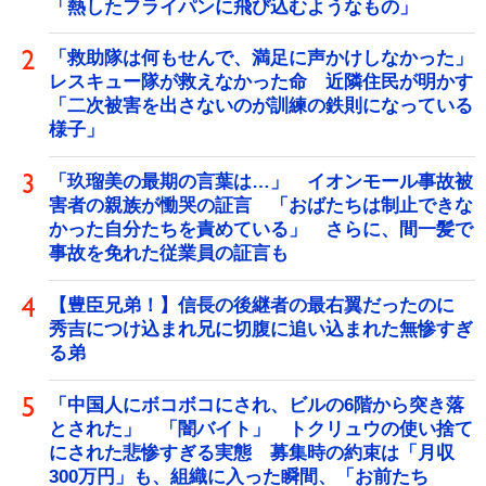
「熱したフライパンに飛び込むようなもの」
「救助隊は何もせんで、満足に声かけしなかった」
レスキュー隊が救えなかった命 近隣住民が明かす
「二次被害を出さないのが訓練の鉄則になっている
様子」
「玖瑠美の最期の言葉は…」 イオンモール事故被
害者の親族が慟哭の証言 「おばたちは制止できな
かった自分たちを責めている」 さらに、間一髪で
事故を免れた従業員の証言も
【豊臣兄弟！】信長の後継者の最右翼だったのに
秀吉につけ込まれ兄に切腹に追い込まれた無惨すぎ
る弟
「中国人にボコボコにされ、ビルの6階から突き落
とされた」 「闇バイト」 トクリュウの使い捨て
にされた悲惨すぎる実態 募集時の約束は「月収
300万円」も、組織に入った瞬間、「お前たち