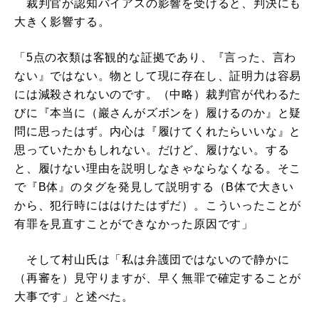
裁判官が認知バイアスの影響を受けると、判決にも
大きく影響する。
「5点の衣類は客観的な証拠であり、『言った、言わ
ない』ではない。物として現に存在し、証明力は容易
には減殺されないのです。（中略）裁判官が代わるた
びに『本当に（巖さんがズボンを）履けるのか』と疑
問に思ったはず。内心は『履けてくれたらいいな』と
思っていたかもしれない。だけど、履けない。する
と、履けない理由を説明しなきゃならなくなる。そこ
で『B体』のタグを発見して説明する（B体で大きい
から、犯行時にははけたはずだ）。こういったことが
有罪を見直すことができなかった原因です」
そして村山氏は「私は弁護団ではないので静かに
（再審を）見守りますが、早く無罪で確定することが
大事です」と述べた。