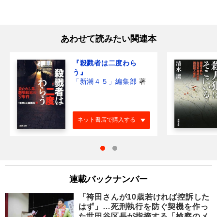
あわせて読みたい関連本
『殺戮者は二度わら
う』
「新潮４５」編集部
著
ネット書店で購入する
連載バックナンバー
「袴田さんが10歳若ければ控訴した
はず」…死刑執行を防ぐ契機を作っ
た世田谷区長が指摘する「検察のメ