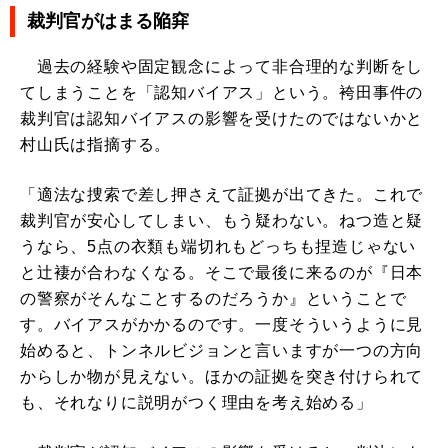
裁判官がはまる陥穽
過去の経験や固定観念によって非合理的な判断をし
てしまうことを「認知バイアス」という。袴田事件の
裁判官は認知バイアスの影響を受けたのではないかと
村山氏は指摘する。
「適法な捜索で差し押さえて証拠が出てきた。これで
裁判官が安心してしまい、もう疑わない。ねつ造と疑
うなら、5点の衣類も端切れもどっちも捏造じゃない
と辻褄が合わなくなる。そこで最後に来るのが『日本
の警察がそんなことするのだろうか』ということで
す。バイアスがかかるのです。一度そういうように見
始めると、トンネルビジョンと言いますが一つの方向
からしか物が見えない。ほかの証拠を突き付けられて
も、それなりに説明がつく理由を考え始める」