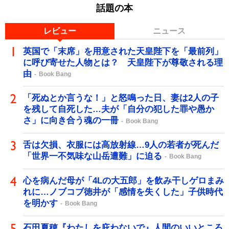
話題の本
レビュー
ニュース
英国で「末席」を用意された天皇陛下を「最前列」
に呼び寄せた人物とは？ 天皇陛下が尊敬される理
由
Book Bang
「死ぬとか言うな！」と怒鳴った日、妻は2人の子
を残して自死した…夫が「自分の犯した罪や愚か
さ」に向き合う魂の一冊
Book Bang
舌は欠損、衣服には高放射線…9人の若者が死んだ
「世界一不気味な山岳遭難」に迫る
Book Bang
心を病んだ母が「4Lの大五郎」を飲み干しゲロまみ
れに…ノブコブ徳井が「感情を失くした」子供時代
を明かす
Book Bang
石田夏穂『わたしを庇わないで』人間のいいところ