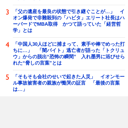
「父の遺産を最良の状態で引き継ぐことが…」 イ
オン爆発で非難殺到の「ハビタ」エリート社長はハ
ーバードでMBA取得 かつて語っていた「経営哲
学」とは
「中国人30人ほどに捕まって、素手や棒でめった打
ちに…」 「闇バイト」逃亡者が語った「トクリュ
ウ」からの脱出“恐怖の瞬間” 入れ墨男に浴びせら
れた“脅しの言葉”とは
「そもそも会社のせいで起きた人災」 イオンモー
ル事故被害者の親族が慟哭の証言 「最後の言葉
は…」