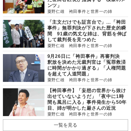
ンツ」
粟野仁雄 袴田事件と世界一の姉
「主文だけでも証言台で」…「袴田
事件」無罪判決が下された歴史的瞬
間 91歳の気丈な姉は、背筋を伸ば
して裁判長を見つめた
粟野仁雄 袴田事件と世界一の姉
9月26日に「袴田事件」再審判決
釈放を決めた元裁判官は「冤罪救済
に時間がかかり過ぎる」「人権問題
を超えて人道問題」
粟野仁雄 袴田事件と世界一の姉
【袴田事件】「妄想の世界から抜け
出せていないようだ」「夜中に1時
間も風呂に入る」事件発生から50年
目、姉が明かした巌さんの近況
粟野仁雄 袴田事件と世界一の姉
一覧を見る