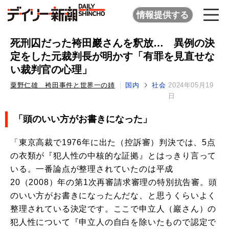
情報提供する
死刑囚だった袴田巖さんを釈放… 異例の決
定をした元裁判長が明かす「有罪を見直せな
い裁判官の心理」
粟野仁雄 袴田事件と世界一の姉
国内
社会
2024年05月19
日
「頭のいい方がお書きになった」
「東京高裁で1976年に出た（控訴審）判決では、5点
の衣類が『犯人性の中核的な証拠』とはっきり言って
いる。一番論点が整理されていたのは平成
20（2008）年の第1次再審請求審理の特別抗告審。頭
のいい方がお書きになったんだな、と思うくらいよく
整理されている決定です。ここで申立人（巖さん）の
犯人性について『申立人の自白を除いたもので認定で