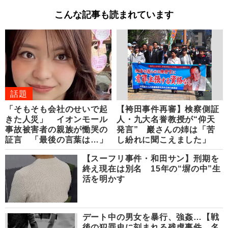
こんな記事も読まれています
話題
「そもそも会社のせいで起
【袴田事件再審】検察側証
きた人災」 イオンモール
人・九大名誉教授が“仰天
事故被害者の親族が慟哭の
発言” 巖さんの姉は「苦
証言 「最後の言葉は…」
し紛れに聞こえました」
【スーフリ事件・和田サン】刑期を
終え現在は別名 15年の“塀の中”生
活を明かす
デート中の男女を暴行、強姦…【戦
後の犯罪史に刻まれる残虐事件 名