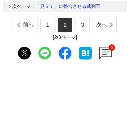
次ページ：
「見立て」に整合させる裁判官
前へ
1
2
3
次へ
[2/3ページ]
0