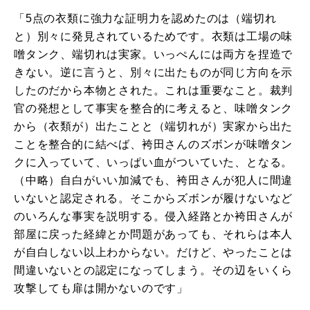
「5点の衣類に強力な証明力を認めたのは（端切れ
と）別々に発見されているためです。衣類は工場の味
噌タンク、端切れは実家。いっぺんには両方を捏造で
きない。逆に言うと、別々に出たものが同じ方向を示
したのだから本物とされた。これは重要なこと。裁判
官の発想として事実を整合的に考えると、味噌タンク
から（衣類が）出たことと（端切れが）実家から出た
ことを整合的に結べば、袴田さんのズボンが味噌タン
クに入っていて、いっぱい血がついていた、となる。
（中略）自白がいい加減でも、袴田さんが犯人に間違
いないと認定される。そこからズボンが履けないなど
のいろんな事実を説明する。侵入経路とか袴田さんが
部屋に戻った経緯とか問題があっても、それらは本人
が自白しない以上わからない。だけど、やったことは
間違いないとの認定になってしまう。その辺をいくら
攻撃しても扉は開かないのです」