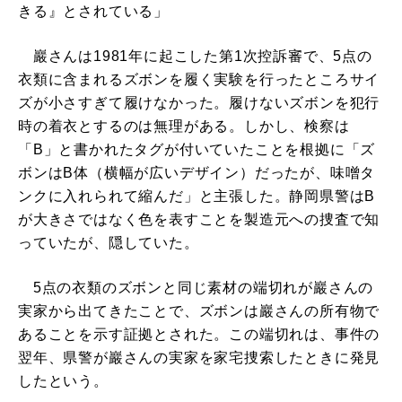
きる』とされている」
巖さんは1981年に起こした第1次控訴審で、5点の
衣類に含まれるズボンを履く実験を行ったところサイ
ズが小さすぎて履けなかった。履けないズボンを犯行
時の着衣とするのは無理がある。しかし、検察は
「B」と書かれたタグが付いていたことを根拠に「ズ
ボンはB体（横幅が広いデザイン）だったが、味噌タ
ンクに入れられて縮んだ」と主張した。静岡県警はB
が大きさではなく色を表すことを製造元への捜査で知
っていたが、隠していた。
5点の衣類のズボンと同じ素材の端切れが巖さんの
実家から出てきたことで、ズボンは巖さんの所有物で
あることを示す証拠とされた。この端切れは、事件の
翌年、県警が巖さんの実家を家宅捜索したときに発見
したという。