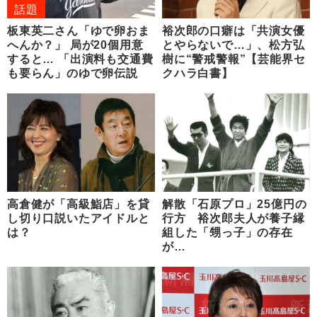
話題
板東英二さん「ゆで卵おま
裕次郎の口癖は「共演女優
へんか？」 局が20個用意
とやらないで…」、松方弘
すると… 「出演料も交通費
樹に“警戒警報”【芸能界セ
も要らん」のゆで卵伝説
クハラ白書】
高倉健が「高級鮨店」を貸
解散「石原プロ」25億円の
し切り口説いたアイドルと
行方 裕次郎夫人が養子縁
は？
組した「甥っ子」の存在
が…