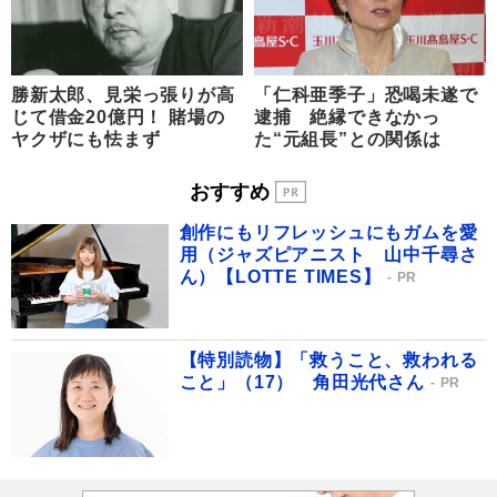
勝新太郎、見栄っ張りが高
「仁科亜季子」恐喝未遂で
じて借金20億円！ 賭場の
逮捕 絶縁できなかっ
ヤクザにも怯まず
た“元組長”との関係は
おすすめ
創作にもリフレッシュにもガムを愛
用（ジャズピアニスト 山中千尋さ
ん）【LOTTE TIMES】
PR
【特別読物】「救うこと、救われる
こと」（17） 角田光代さん
PR